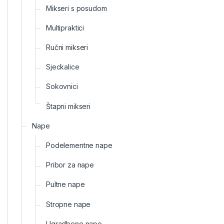
Mikseri s posudom
Multipraktici
Ručni mikseri
Sjeckalice
Sokovnici
Štapni mikseri
Nape
Podelementne nape
Pribor za nape
Pultne nape
Stropne nape
Ugradbene nape