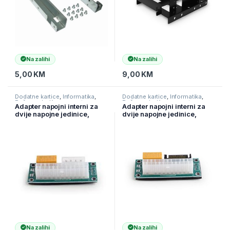
Na zalihi
Na zalihi
5,00
KM
9,00
KM
Dodatne kartice
,
Informatika
,
Dodatne kartice
,
Informatika
,
Računarske Komponente
Računarske Komponente
Adapter napojni interni za
Adapter napojni interni za
dvije napojne jedinice,
dvije napojne jedinice,
MOLEX A-PSU2M-01,
SATA A-PSU2S-01,
GEMBIRD
GEMBIRD
Na zalihi
Na zalihi