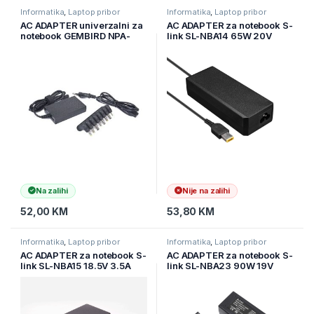
Informatika
,
Laptop pribor
Informatika
,
Laptop pribor
AC ADAPTER univerzalni za
AC ADAPTER za notebook S-
notebook GEMBIRD NPA-
link SL-NBA14 65W 20V
AC3 9-20V 40W +USB
3.25A Standard Adapter for
IBM Lenovo Notebook
Na zalihi
Nije na zalihi
52,00
KM
53,80
KM
Informatika
,
Laptop pribor
Informatika
,
Laptop pribor
AC ADAPTER za notebook S-
AC ADAPTER za notebook S-
link SL-NBA15 18.5V 3.5A
link SL-NBA23 90W 19V
7.4*5.0 Hp Notebook
4.74A 4.5*3.0 Hp Notebook
Standard Adapter
Standard Adapter