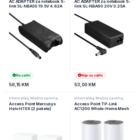
AC ADAPTER za notebook S-
AC ADAPTER za notebook S-
link SL-NBA55 19.5V 4.62A
link SL-NBA60 20V 3.25A
7.4 * 5.0 Dell Inspiron
5.5 * 2.5 Acer / Compaq /
Notebook Adapter
Fujitsu / Advent Notebook
Adapter
Na zalihi
Nije na zalihi
56,15
KM
53,00
KM
Informatika
,
Mrežna oprema
,
Informatika
,
Mrežna oprema
,
Ruteri
Ruteri
Access Point Mercusys
Access Point TP-Link
Halo H70X (2 paketa)
AC1200 Whole-Home Mesh
AX1800 Whole Home Mesh
Wi-Fi System, 300Mbps at
Wi-Fi 6 sistem, 574 Mbps na
2.4GHz,
2,4 GHz + 1201 Mbps na 5
2 10/100Mbps Ports, 2
GHz, interne antene, 3×
internal antennas,MU-
Gigabit
MIMO, DECO-E4(2-PACK)