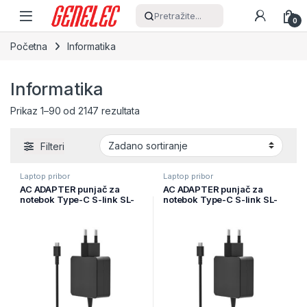
Skip to navigation
Skip to content
Pretražite...
0
Početna
Informatika
Informatika
Prikaz 1–90 od 2147 rezultata
Filteri
Laptop pribor
Laptop pribor
AC ADAPTER punjač za
AC ADAPTER punjač za
notebok Type-C S-link SL-
notebok Type-C S-link SL-
NBC65 65W 5V3A, 9V3A,
NBC90 90W 5V3A, 9V3A,
12V3A 15V3A, 20V3,25A,
12V3A 15V3A, 20V4,25A,
40559
40561