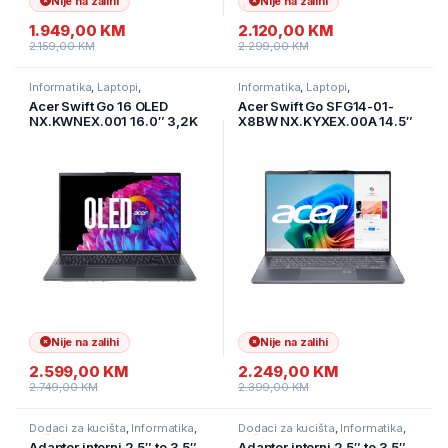
Nije na zalihi
Nije na zalihi
1.949,00
KM
2.120,00
KM
2.159,00
KM
2.299,00
KM
Informatika
,
Laptopi
,
Informatika
,
Laptopi
,
Ultramobilni Laptopi
Ultramobilni Laptopi
Acer Swift Go 16 OLED
Acer Swift Go SFG14-01-
NX.KWNEX.001 16.0″ 3,2K
X8BW NX.KYXEX.00A 14.5″
Oled 120Hz Intel Core Ultra
WUXGA 120Hz IPS AG
7 155U 16GB/1TB SSD/Win
Snapdragon X1P-42-
11/2Y
100/16GB/1TB SSD/WIN
11/2Y/siva
Nije na zalihi
Nije na zalihi
2.599,00
KM
2.249,00
KM
2.749,00
KM
2.399,00
KM
Dodaci za kucišta
,
Informatika
,
Dodaci za kucišta
,
Informatika
,
Računarske Komponente
Računarske Komponente
Adapter interni 2,5″ to 3,5″
Adapter interni 2,5″ to 3,5″