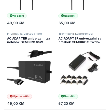
Na zalihi
Na zalihi
49,90
KM
65,00
KM
Informatika
,
Laptop pribor
Informatika
,
Laptop pribor
AC ADAPTER univerzalni za
AC ADAPTER univerzalni za
notebok GEMBIRD 65W
notebok GEMBIRD 90W 15-
PowerDelivery GaN USB,
20V 4,5A NPA-AC1D
Type-C fast charger, black,
NPA-AC-PDQC65-01
Nije na zalihi
Na zalihi
49,00
KM
57,20
KM