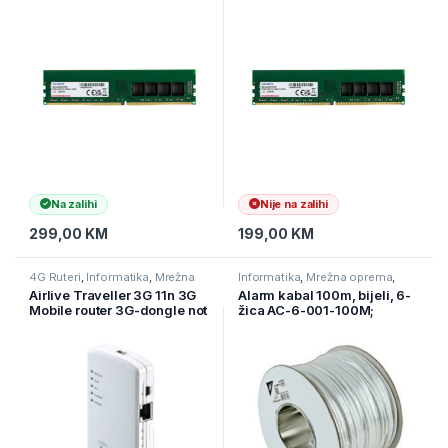
Na zalihi
Nije na zalihi
299,00
KM
199,00
KM
4G Ruteri
,
Informatika
,
Mrežna
Informatika
,
Mrežna oprema
,
oprema
Ostala mrežna oprema
Airlive Traveller 3G 11n 3G
Alarm kabal 100m, bijeli, 6-
Mobile router 3G-dongle not
žica AC-6-001-100M;
included
DEMBIRD