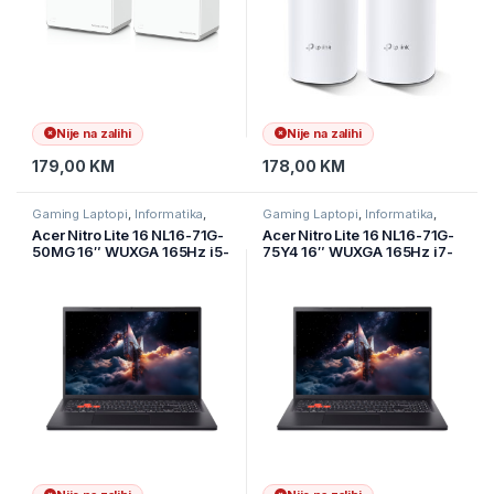
Nije na zalihi
Nije na zalihi
179,00
KM
178,00
KM
Gaming Laptopi
,
Informatika
,
Gaming Laptopi
,
Informatika
,
Laptopi
Laptopi
Acer Nitro Lite 16 NL16-71G-
Acer Nitro Lite 16 NL16-71G-
50MG 16″ WUXGA 165Hz i5-
75Y4 16″ WUXGA 165Hz i7-
13420H 16GB 512GB RTX
13620H 16GB 512GB RTX
4050-6GB NH.DAEEX.003
4050-6GB NH.DAEEX.004