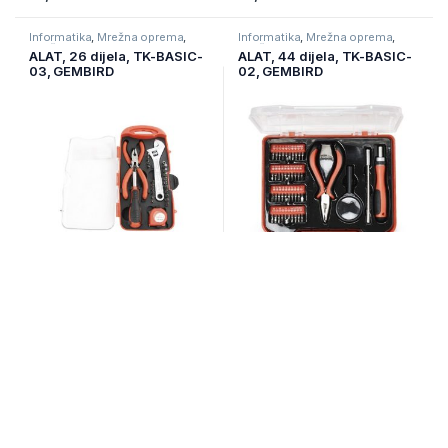
Informatika
,
Mrežna oprema
,
Informatika
,
Mrežna oprema
,
Mrežni alat
Mrežni alat
ALAT, 26 dijela, TK-BASIC-
ALAT, 44 dijela, TK-BASIC-
03, GEMBIRD
02, GEMBIRD
Nije na zalihi
Na zalihi
22,00
KM
29,00
KM
Procesori
Informatika
,
Procesori
,
Računarske Komponente
AMD RYZEN 3 3200G AM4 4
AMD Ryzen 5 5500 AM4
CPU cores,4 threads,
BOX 6 cores,12
3.6GHz,4MB
threads,3.6GHz,16MB
L3,65W,Radeon Vega 8,
L3,65W
Tray