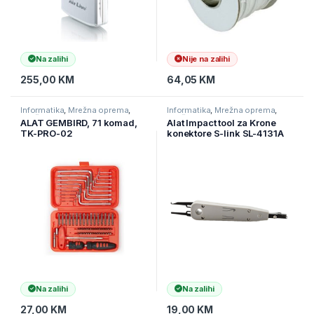
Na zalihi
Nije na zalihi
255,00
KM
64,05
KM
Informatika
,
Mrežna oprema
,
Informatika
,
Mrežna oprema
,
Mrežni alat
Mrežni alat
ALAT GEMBIRD, 71 komad,
Alat Impact tool za Krone
TK-PRO-02
konektore S-link SL-4131A
Phone Krone Pliers, 8629
Na zalihi
Na zalihi
27,00
KM
19,00
KM