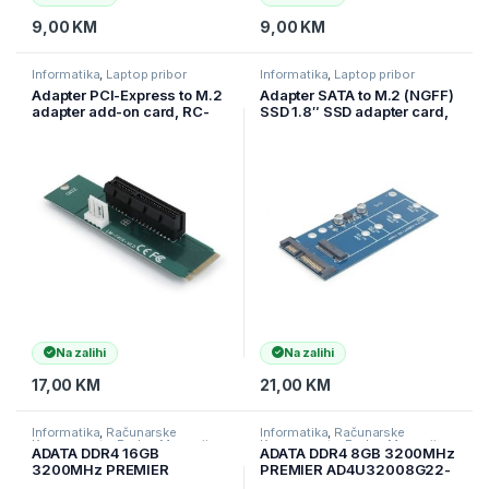
9,00
KM
9,00
KM
Informatika
,
Laptop pribor
Informatika
,
Laptop pribor
Adapter PCI-Express to M.2
Adapter SATA to M.2 (NGFF)
adapter add-on card, RC-
SSD 1.8″ SSD adapter card,
M.2-01, GEMBIRD
GEMBIRD, EE18-M2S3PCB-
01
Na zalihi
Na zalihi
17,00
KM
21,00
KM
Informatika
,
Računarske
Informatika
,
Računarske
Komponente
,
Radna Memorija
Komponente
,
Radna Memorija
ADATA DDR4 16GB
ADATA DDR4 8GB 3200MHz
RAM
RAM
3200MHz PREMIER
PREMIER AD4U32008G22-
AD4U320016G22-SGN
SGN