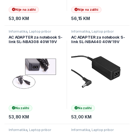
Nije na zalihi
Nije na zalihi
53,80
KM
56,15
KM
Informatika
,
Laptop pribor
Informatika
,
Laptop pribor
AC ADAPTER za notebook S-
AC ADAPTER za notebook S-
link SL-NBA308 40W 19V
link SL-NBA440 40W 19V
2.1A 2.5 * 0.7 Asus
2.15A 5.5 * 2.5 Asus
Notebook Standard Adapter
Notebook Standard Adapter
Na zalihi
Na zalihi
53,80
KM
53,00
KM
Informatika
,
Laptop pribor
Informatika
,
Laptop pribor