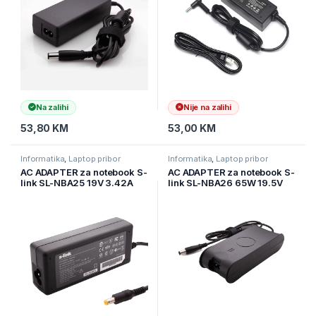
Na zalihi
Nije na zalihi
53,80
KM
53,00
KM
Informatika
,
Laptop pribor
Informatika
,
Laptop pribor
AC ADAPTER za notebook S-
AC ADAPTER za notebook S-
link SL-NBA25 19V 3.42A
link SL-NBA26 65W 19.5V
5.5 * 1.75 ACER Aspire
3.34A 4.5 * 3.0 Dell
Notebook Adapter
Ultrabook Standard Adapter