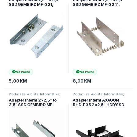
SSD GEMBIRD MF-321,
SSD GEMBIRD MF-3241,
bracket za SSD
bracket za 4xSSD
Na zalihi
Na zalihi
5,00
KM
8,00
KM
Dodaci za kucišta
,
Informatika
,
Dodaci za kucišta
,
Informatika
,
Računarske Komponente
Računarske Komponente
Adapter interni 2×2,5″ to
Adapter interni AXAGON
3,5″ SSD GEMBIRD MF-
RHD-P35 2×2,5″ HDD/SSD
3221, bracket za SSD
into PCI position, black