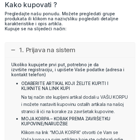
Kako kupovati ?
Pregledajte našu ponudu. Možete pregledati grupe
produkata ili klikom na naziv/sliku pogledati detaljne
karakteristike i opis artikla.
Kupuje se na slijedeći način:
1. Prijava na sistem
Ukoliko kupujete prvi put, potrebno je da
izvršite
registraciju
, i upišete Vaše podatke (adresa i
kontakt telefon)
ODABERITE ARTIKAL KOJI ŽELITE KUPITI I
KLIKNITE NA LINK KUPI
Na taj način ste kupljeni artikal dodali u VAŠU KORPU
i možete nastaviti kupovinu ostalih artikala na našoj
stranici ili ići na korake za završetak kupovine.
MOJA KORPA – KORAK PREMA ZAVRŠETKU
KUPOVINE/NARUDŽBE
Klikom na link “MOJA KORPA” otvoriti će Vam se
Vaša korpa sa svim artiklima koje ste odabrali gdje