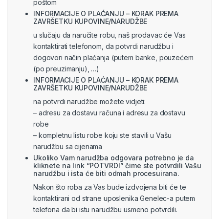
poštom
INFORMACIJE O PLAĆANJU – KORAK PREMA
ZAVRŠETKU KUPOVINE/NARUDŽBE
u slučaju da naručite robu, naš prodavac će Vas
kontaktirati telefonom, da potvrdi narudžbu i
dogovori način plaćanja (putem banke, pouzećem
(po preuzimanju), …)
INFORMACIJE O PLAĆANJU – KORAK PREMA
ZAVRŠETKU KUPOVINE/NARUDŽBE
na potvrdi narudžbe možete vidjeti:
– adresu za dostavu računa i adresu za dostavu
robe
– kompletnu listu robe koju ste stavili u Vašu
narudžbu sa cijenama
Ukoliko Vam narudžba odgovara potrebno je da
kliknete na link “POTVRDI” čime ste potvrdili Vašu
narudžbu i ista će biti odmah procesuirana.
Nakon što roba za Vas bude izdvojena biti će te
kontaktirani od strane uposlenika Genelec-a putem
telefona da bi istu narudžbu usmeno potvrdili.