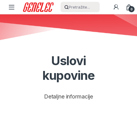
Skip to navigation
Skip to content
Pretražite...
0
Uslovi
kupovine
Detaljne informacije