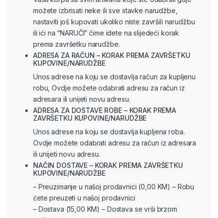
možete izbrisati neke ili sve stavke narudžbe,
nastaviti još kupovati ukoliko niste završili narudžbu
ili ići na “NARUČI” čime idete na slijedeći korak
prema završetku narudžbe.
ADRESA ZA RAČUN – KORAK PREMA ZAVRŠETKU
KUPOVINE/NARUDŽBE
Unos adrese na koju se dostavlja račun za kupljenu
robu, Ovdje možete odabrati adresu za račun iz
adresara ili unijeti novu adresu.
ADRESA ZA DOSTAVE ROBE – KORAK PREMA
ZAVRŠETKU KUPOVINE/NARUDŽBE
Unos adrese na koju se dostavlja kupljena roba.
Ovdje možete odabrati adresu za račun iz adresara
ili unijeti novu adresu.
NAČIN DOSTAVE – KORAK PREMA ZAVRŠETKU
KUPOVINE/NARUDŽBE
– Preuzimanje u našoj prodavnici (0,00 KM) – Robu
ćete preuzeti u našoj prodavnici
– Dostava (15,00 KM) – Dostava se vrši brzom