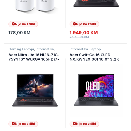
Nije na zalihi
Nije na zalihi
1.949,00
KM
178,00
KM
2.159,00
KM
Gaming Laptopi
,
Informatika
,
Informatika
,
Laptopi
,
Laptopi
Ultramobilni Laptopi
Acer Nitro Lite 16 NL16-71G-
Acer Swift Go 16 OLED
75Y4 16″ WUXGA 165Hz i7-
NX.KWNEX.001 16.0″ 3,2K
13620H 16GB 512GB RTX
Oled 120Hz Intel Core Ultra
4050-6GB NH.DAEEX.004
7 155U 16GB/1TB SSD/Win
11/2Y
Nije na zalihi
Nije na zalihi