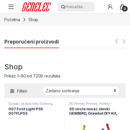
Skip to navigation
Skip to content
Pretražite...
0
Početna
Shop
Preporučeni proizvodi
Shop
Prikaz 1–90 od 7209 rezultata
Filteri
Dodaci za konzole
,
Gaming
,
3D Printer
,
Printeri
,
Printeri i
Igrice
Skeneri
007 First Light PS5
3D circle nosac olovki
007FLPS5
GEMBIRD, Drawbot DIY Kit,
EA-DRK-01