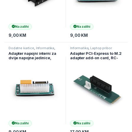
Na zalihi
Na zalihi
9,00
KM
9,00
KM
Dodatne kartice
,
Informatika
,
Informatika
,
Laptop pribor
Računarske Komponente
Adapter napojni interni za
Adapter PCI-Express to M.2
dvije napojne jedinice,
adapter add-on card, RC-
SATA A-PSU2S-01,
M.2-01, GEMBIRD
GEMBIRD
Na zalihi
Na zalihi
9,00
KM
17,00
KM