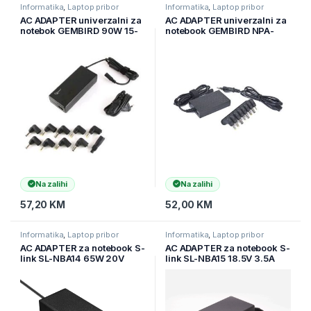
Informatika
,
Laptop pribor
Informatika
,
Laptop pribor
AC ADAPTER univerzalni za
AC ADAPTER univerzalni za
notebok GEMBIRD 90W 15-
notebook GEMBIRD NPA-
20V 4,5A NPA-AC1D
AC3 9-20V 40W +USB
Na zalihi
Na zalihi
57,20
KM
52,00
KM
Informatika
,
Laptop pribor
Informatika
,
Laptop pribor
AC ADAPTER za notebook S-
AC ADAPTER za notebook S-
link SL-NBA14 65W 20V
link SL-NBA15 18.5V 3.5A
3.25A Standard Adapter for
7.4*5.0 Hp Notebook
IBM Lenovo Notebook
Standard Adapter