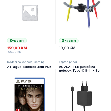
Na zalihi
Na zalihi
159,00
KM
19,00
KM
199,00
KM
Dodaci za konzole
,
Gaming
,
Laptop pribor
Igrice
A Plague Tale:Requiem PS5
AC ADAPTER punjač za
notebok Type-C S-link SL-
NBC65 65W 5V3A, 9V3A,
12V3A 15V3A, 20V3,25A,
40559