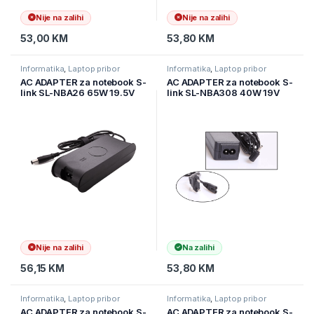
Nije na zalihi
Nije na zalihi
53,00
KM
53,80
KM
Informatika
,
Laptop pribor
Informatika
,
Laptop pribor
AC ADAPTER za notebook S-
AC ADAPTER za notebook S-
link SL-NBA26 65W 19.5V
link SL-NBA308 40W 19V
3.34A 4.5 * 3.0 Dell
2.1A 2.5 * 0.7 Asus
Ultrabook Standard Adapter
Notebook Standard Adapter
Nije na zalihi
Na zalihi
56,15
KM
53,80
KM
Informatika
,
Laptop pribor
Informatika
,
Laptop pribor
AC ADAPTER za notebook S-
AC ADAPTER za notebook S-