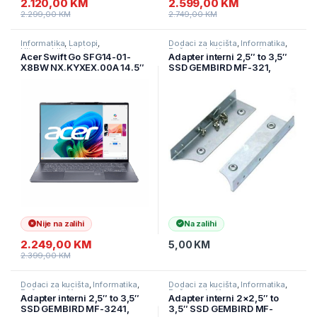
2.120,00
KM
2.599,00
KM
2.299,00
KM
2.749,00
KM
Informatika
,
Laptopi
,
Dodaci za kucišta
,
Informatika
,
Ultramobilni Laptopi
Računarske Komponente
Acer Swift Go SFG14-01-
Adapter interni 2,5″ to 3,5″
X8BW NX.KYXEX.00A 14.5″
SSD GEMBIRD MF-321,
WUXGA 120Hz IPS AG
bracket za SSD
Snapdragon X1P-42-
100/16GB/1TB SSD/WIN
11/2Y/siva
Nije na zalihi
Na zalihi
2.249,00
KM
5,00
KM
2.399,00
KM
Dodaci za kucišta
,
Informatika
,
Dodaci za kucišta
,
Informatika
,
Računarske Komponente
Računarske Komponente
Adapter interni 2,5″ to 3,5″
Adapter interni 2×2,5″ to
SSD GEMBIRD MF-3241,
3,5″ SSD GEMBIRD MF-