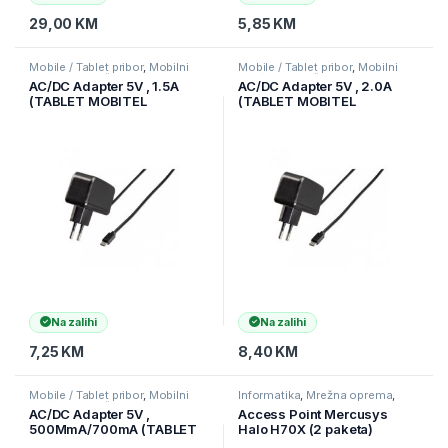
29,00
KM
5,85
KM
Mobile / Tablet pribor
,
Mobilni
Mobile / Tablet pribor
,
Mobilni
Uređaji
,
Punjači
Uređaji
,
Punjači
AC/DC Adapter 5V , 1.5A
AC/DC Adapter 5V , 2.0A
(TABLET MOBITEL
(TABLET MOBITEL
MEDICOM)
MEDICOM)
Na zalihi
Na zalihi
7,25
KM
8,40
KM
Mobile / Tablet pribor
,
Mobilni
Informatika
,
Mrežna oprema
,
Uređaji
,
Punjači
Ruteri
AC/DC Adapter 5V ,
Access Point Mercusys
500MmA/700mA (TABLET
Halo H70X (2 paketa)
MOBITEL MEDICOM)
AX1800 Whole Home Mesh