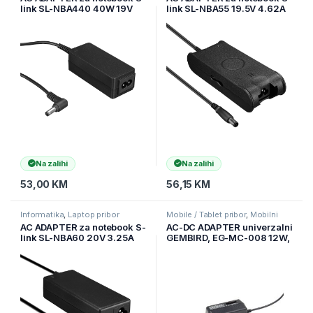
link SL-NBA440 40W 19V
link SL-NBA55 19.5V 4.62A
2.15A 5.5 * 2.5 Asus
7.4 * 5.0 Dell Inspiron
Notebook Standard Adapter
Notebook Adapter
Na zalihi
Na zalihi
53,00
KM
56,15
KM
Informatika
,
Laptop pribor
Mobile / Tablet pribor
,
Mobilni
Uređaji
AC ADAPTER za notebook S-
AC-DC ADAPTER univerzalni
link SL-NBA60 20V 3.25A
GEMBIRD, EG-MC-008 12W,
5.5 * 2.5 Acer / Compaq /
100-240V,
Fujitsu / Advent Notebook
3,4.5,5,6,7.5,9,12V, set
Adapter
konektora