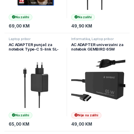
Na zalihi
Na zalihi
69,00
KM
49,90
KM
Laptop pribor
Informatika
,
Laptop pribor
AC ADAPTER punjač za
AC ADAPTER univerzalni za
notebok Type-C S-link SL-
notebok GEMBIRD 65W
NBC90 90W 5V3A, 9V3A,
PowerDelivery GaN USB,
12V3A 15V3A, 20V4,25A,
Type-C fast charger, black,
40561
NPA-AC-PDQC65-01
Na zalihi
Nije na zalihi
65,00
KM
49,00
KM