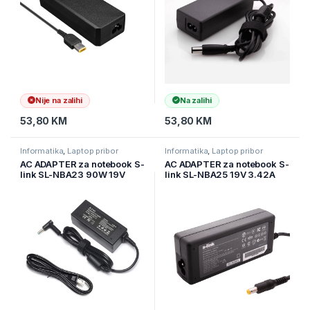
Nije na zalihi
Na zalihi
53,80
KM
53,80
KM
Informatika
,
Laptop pribor
Informatika
,
Laptop pribor
AC ADAPTER za notebook S-
AC ADAPTER za notebook S-
link SL-NBA23 90W 19V
link SL-NBA25 19V 3.42A
4.74A 4.5*3.0 Hp Notebook
5.5 * 1.75 ACER Aspire
Standard Adapter
Notebook Adapter