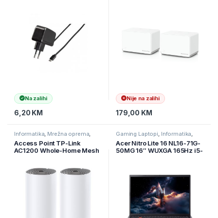
Wi-Fi 6 sistem, 574 Mbps na
2,4 GHz + 1201 Mbps na 5
GHz, interne antene, 3×
Gigabit
Na zalihi
Nije na zalihi
6,20
KM
179,00
KM
Informatika
,
Mrežna oprema
,
Gaming Laptopi
,
Informatika
,
Ruteri
Laptopi
Access Point TP-Link
Acer Nitro Lite 16 NL16-71G-
AC1200 Whole-Home Mesh
50MG 16″ WUXGA 165Hz i5-
Wi-Fi System, 300Mbps at
13420H 16GB 512GB RTX
2.4GHz,
4050-6GB NH.DAEEX.003
2 10/100Mbps Ports, 2
internal antennas,MU-
MIMO, DECO-E4(2-PACK)