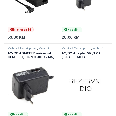
Nije na zalihi
Na zalihi
53,00
KM
26,00
KM
Mobile / Tablet pribor
,
Mobilni
Mobile / Tablet pribor
,
Mobilni
Uređaji
Uređaji
,
Punjači
AC-DC ADAPTER univerzalni
AC/DC Adapter 5V , 1.0A
GEMBIRD, EG-MC-009 24W,
(TABLET MOBITEL
100-240V, 2A,
MEDICOM)
3,4.5,5,6,7.5,9,12V, set
konektora
Na zalihi
Na zalihi