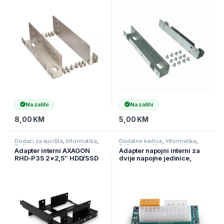
bracket za 4xSSD
3221, bracket za SSD
Na zalihi
Na zalihi
8,00
KM
5,00
KM
Dodaci za kucišta
,
Informatika
,
Dodatne kartice
,
Informatika
,
Računarske Komponente
Računarske Komponente
Adapter interni AXAGON
Adapter napojni interni za
RHD-P35 2×2,5″ HDD/SSD
dvije napojne jedinice,
into PCI position, black
MOLEX A-PSU2M-01,
GEMBIRD