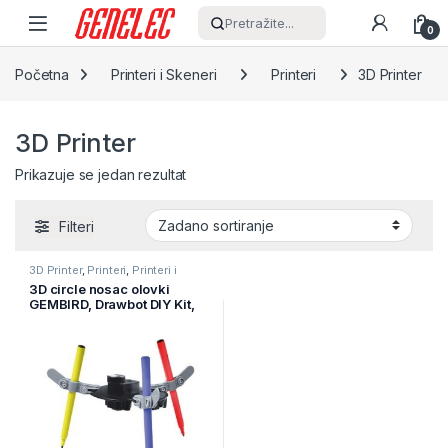
Skip to navigation
Skip to content
Pretražite...
0
Početna
Printeri i Skeneri
Printeri
3D Printer
3D Printer
Prikazuje se jedan rezultat
Filteri
3D Printer
,
Printeri
,
Printeri i
Skeneri
3D circle nosac olovki
GEMBIRD, Drawbot DIY Kit,
EA-DRK-01