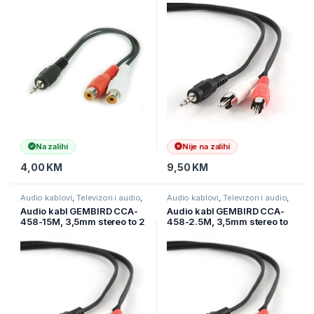
RCA stereo, 0,2m
phono, 10m
Na zalihi
Nije na zalihi
4,00
KM
9,50
KM
Audio kablovi
,
Televizori i audio
,
Audio kablovi
,
Televizori i audio
,
TV pribor i AV kablovi
TV pribor i AV kablovi
Audio kabl GEMBIRD CCA-
Audio kabl GEMBIRD CCA-
458-15M, 3,5mm stereo to 2
458-2.5M, 3,5mm stereo to
phono, 15m
2 phono, 2.5m