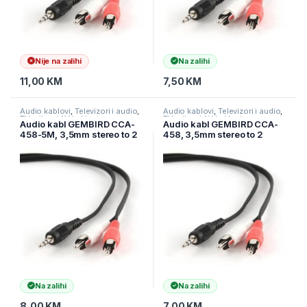
Nije na zalihi
Na zalihi
11,00
KM
7,50
KM
Audio kablovi
,
Televizori i audio
,
Audio kablovi
,
Televizori i audio
,
TV pribor i AV kablovi
TV pribor i AV kablovi
Audio kabl GEMBIRD CCA-
Audio kabl GEMBIRD CCA-
458-5M, 3,5mm stereo to 2
458, 3,5mm stereo to 2
phono, 5m
phono, 1,5m
Na zalihi
Na zalihi
8,00
KM
7,00
KM