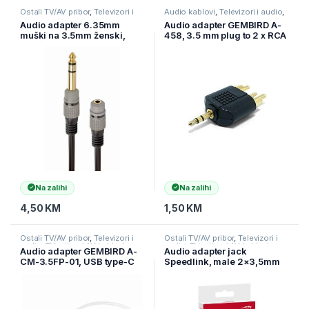
Ostali TV/AV pribor
,
Televizori i
Audio kablovi
,
Televizori i audio
,
audio
,
TV pribor i AV kablovi
TV pribor i AV kablovi
Audio adapter 6.35mm
Audio adapter GEMBIRD A-
muški na 3.5mm ženski,
458, 3.5 mm plug to 2 x RCA
GEMBIRD cable, 0.2 m, A-
plug stereo audio adapter
63M35F-0.2M
Na zalihi
Na zalihi
4,50
KM
1,50
KM
Ostali TV/AV pribor
,
Televizori i
Ostali TV/AV pribor
,
Televizori i
audio
,
TV pribor i AV kablovi
audio
,
TV pribor i AV kablovi
Audio adapter GEMBIRD A-
Audio adapter jack
CM-3.5FP-01, USB type-C
Speedlink, male 2×3,5mm
plug to stereo 3.5 mm +
3-pin to female 3,5mm 4-
Type-C power, white
pin, black audio adapter za
slušalice SL-170305-BK