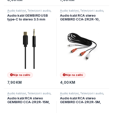
Audio kablovi
,
Televizori i audio
,
Audio kablovi
,
Televizori i audio
,
TV pribor i AV kablovi
TV pribor i AV kablovi
Audio kabl GEMBIRD USB
Audio kabl RCA stereo
type-C to stereo 3.5 mm
GEMBIRD CCA-2R2R-10,
AUX cable, 1.5 m, black,
3m, RCAx2 to RCAx2
CCA-CM3.5M-1.5M
Nije na zalihi
Nije na zalihi
7,90
KM
4,00
KM
Audio kablovi
,
Televizori i audio
,
Audio kablovi
,
Televizori i audio
,
TV pribor i AV kablovi
TV pribor i AV kablovi
Audio kabl RCA stereo
Audio kabl RCA stereo
GEMBIRD CCA-2R2R-15M,
GEMBIRD CCA-2R2R-5M,
15m, RCAx2 to RCAx2
5m, RCAx2 to RCAx2