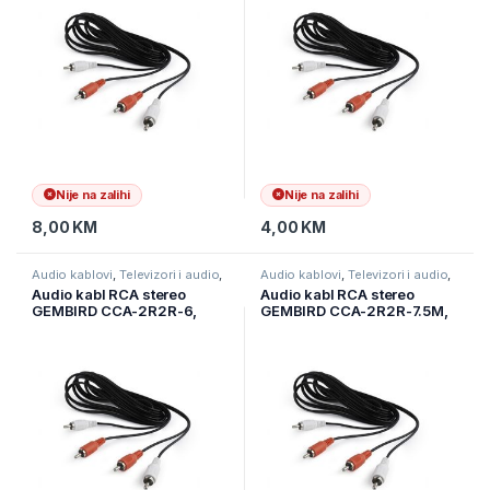
Nije na zalihi
Nije na zalihi
8,00
KM
4,00
KM
Audio kablovi
,
Televizori i audio
,
Audio kablovi
,
Televizori i audio
,
TV pribor i AV kablovi
TV pribor i AV kablovi
Audio kabl RCA stereo
Audio kabl RCA stereo
GEMBIRD CCA-2R2R-6,
GEMBIRD CCA-2R2R-7.5M,
1,8m, RCAx2 to RCAx2
7,5m, RCAx2 to RCAx2