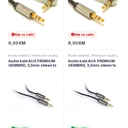
Nije na zalihi
Nije na zalihi
9,00
KM
8,00
KM
Audio kablovi
,
Televizori i audio
,
Audio kablovi
,
Televizori i audio
,
TV pribor i AV kablovi
TV pribor i AV kablovi
Audio kabl AUX PREMIUM
Audio kabl AUX PREMIUM
GEMBIRD, 3,5mm stereo to
GEMBIRD, 3,5mm stereo to
3,5mm stereo, 0,75m,
3,5mm stereo, 1,8m, CCAP-
CCAP-444-0.75M
444-6