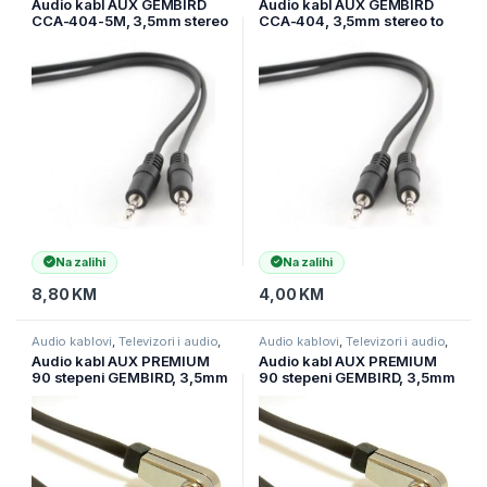
Audio kabl AUX GEMBIRD
Audio kabl AUX GEMBIRD
CCA-404-5M, 3,5mm stereo
CCA-404, 3,5mm stereo to
to 3,5mm stereo, 5m
3,5mm stereo, 1,2m
Na zalihi
Na zalihi
8,80
KM
4,00
KM
Audio kablovi
,
Televizori i audio
,
Audio kablovi
,
Televizori i audio
,
TV pribor i AV kablovi
TV pribor i AV kablovi
Audio kabl AUX PREMIUM
Audio kabl AUX PREMIUM
90 stepeni GEMBIRD, 3,5mm
90 stepeni GEMBIRD, 3,5mm
stereo to 3,5mm stereo,
stereo to 3,5mm stereo, 1m,
1,8m, CCAP-444L-6
CCAP-444L-1M