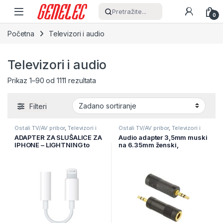
Skip to navigation
Skip to content
Pretražite...
0
Početna
Televizori i audio
Televizori i audio
Prikaz 1–90 od 1111 rezultata
Filteri
Ostali TV/AV pribor
,
Televizori i
Ostali TV/AV pribor
,
Televizori i
audio
,
TV pribor i AV kablovi
audio
,
TV pribor i AV kablovi
ADAPTER ZA SLUŠALICE ZA
Audio adapter 3,5mm muski
IPHONE – LIGHTNING to
na 6.35mm ženski,
JACK 3,5 MM – BIJELA
GEMBIRD A-6.35F-3.5M