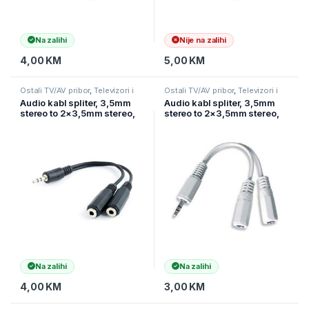
Na zalihi
Nije na zalihi
4,00
KM
5,00
KM
Ostali TV/AV pribor
,
Televizori i
Ostali TV/AV pribor
,
Televizori i
audio
,
TV pribor i AV kablovi
audio
,
TV pribor i AV kablovi
Audio kabl spliter, 3,5mm
Audio kabl spliter, 3,5mm
stereo to 2×3,5mm stereo,
stereo to 2×3,5mm stereo,
10cm, GEMBIRD CCA-415-
10cm, GEMBIRD CCA-415W
0.1M, black
Na zalihi
Na zalihi
4,00
KM
3,00
KM