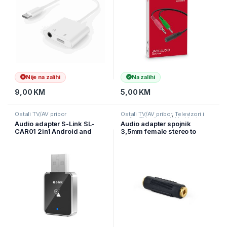
Nije na zalihi
Na zalihi
9,00
KM
5,00
KM
Ostali TV/AV pribor
Ostali TV/AV pribor
,
Televizori i
audio
,
TV pribor i AV kablovi
Audio adapter S-Link SL-
Audio adapter spojnik
CAR01 2in1 Android and
3,5mm female stereo to
Apple Devices Wireless
3,5mm female stereo,
Android Auto and Carplay,
GEMBIRD A-3.5FF-01, black
42542