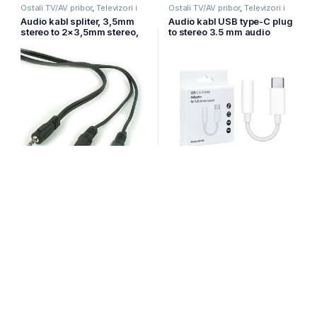
Ostali TV/AV pribor
,
Televizori i
Ostali TV/AV pribor
,
Televizori i
audio
,
TV pribor i AV kablovi
audio
,
TV pribor i AV kablovi
Audio kabl spliter, 3,5mm
Audio kabl USB type-C plug
stereo to 2×3,5mm stereo,
to stereo 3.5 mm audio
5m, GEMBIRD CCA-415,
adapter cable, 10 cm white
black
JBC006
Na zalihi
Nije na zalihi
4,50
KM
15,00
KM
Audio kablovi
,
Televizori i audio
,
Audio kablovi
,
Televizori i audio
,
TV pribor i AV kablovi
TV pribor i AV kablovi
Audio produžni kabl 1,5m sa
Audio produžni kabl 2m sa
3.5mm kon., GEMBIRD CCA-
3.5mm konektor, GEMBIRD
423
CCA-423-2M