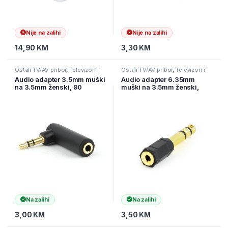
Nije na zalihi
Nije na zalihi
14,90
KM
3,30
KM
Ostali TV/AV pribor
,
Televizori i
Ostali TV/AV pribor
,
Televizori i
audio
,
TV pribor i AV kablovi
audio
,
TV pribor i AV kablovi
Audio adapter 3.5mm muški
Audio adapter 6.35mm
na 3.5mm ženski, 90
muški na 3.5mm ženski,
stepeni, GEMBIRD A-3.5M-
GEMBIRD A-6.35M-3.5F
3.5FL
Na zalihi
Na zalihi
3,00
KM
3,50
KM