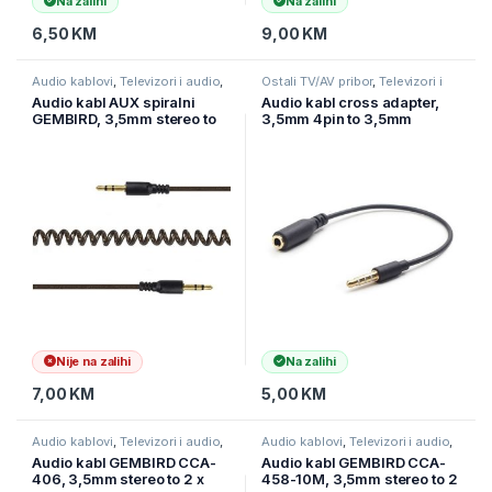
Na zalihi
Na zalihi
6,50
KM
9,00
KM
Audio kablovi
,
Televizori i audio
,
Ostali TV/AV pribor
,
Televizori i
TV pribor i AV kablovi
audio
,
TV pribor i AV kablovi
Audio kabl AUX spiralni
Audio kabl cross adapter,
GEMBIRD, 3,5mm stereo to
3,5mm 4pin to 3,5mm
3,5mm stereo, 1,8m, CCA-
stereo, 18 cm, GEMBIRD
405-6
CCA-419, black
Nije na zalihi
Na zalihi
7,00
KM
5,00
KM
Audio kablovi
,
Televizori i audio
,
Audio kablovi
,
Televizori i audio
,
TV pribor i AV kablovi
TV pribor i AV kablovi
Audio kabl GEMBIRD CCA-
Audio kabl GEMBIRD CCA-
406, 3,5mm stereo to 2 x
458-10M, 3,5mm stereo to 2