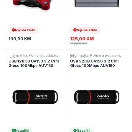
Nije na zalihi
Nije na zalihi
125,00
KM
109,90
KM
149,90
KM
Informatika
,
Pohrana podataka
,
Informatika
,
Pohrana podataka
,
USB stickovi
USB stickovi
USB 128GB UV150 3.2 Crni
USB 32GB UV150 3.2 Crni
Gloss 100Mbps AUV150-
Gloss 100Mbps AUV150-
128G-RBK
32G-RBK
Na zalihi
Na zalihi