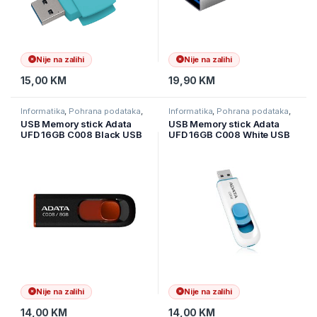
Nije na zalihi
Nije na zalihi
15,00
KM
19,90
KM
Informatika
,
Pohrana podataka
,
Informatika
,
Pohrana podataka
,
USB stickovi
USB stickovi
USB Memory stick Adata
USB Memory stick Adata
UFD 16GB C008 Black USB
UFD 16GB C008 White USB
2.0, Brzina čitanja 30 MB/s,
2.0, Brzina čitanja 30 MB/s,
Brzina pisanja 10
Brzina pisanja 10
MB/s,AC008-16G-RKD
MB/s,AC008-16G-RWE
Nije na zalihi
Nije na zalihi
14,00
KM
14,00
KM