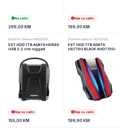
Na zalihi
Nije na zalihi
299,00
KM
199,00
KM
Eksterni diskovi HDD/SSD
,
Eksterni diskovi HDD/SSD
,
Informatika
,
Pohrana podataka
Informatika
,
Pohrana podataka
EXT.HDD 1TB ADATA HD680
EXT.HDD 1TB ADATA
USB 3.2 crni rugged
HD770G BLACK AHD770G-
AHD680-1TU31-CBK
1TU32G1-CBK 2.5″ USB 3.2
5400rpm
8MB/Crna/dustproof,
waterproof 2m=120
min/RGB stripes triple layer
protetction
Nije na zalihi
Nije na zalihi
155,00
KM
199,90
KM