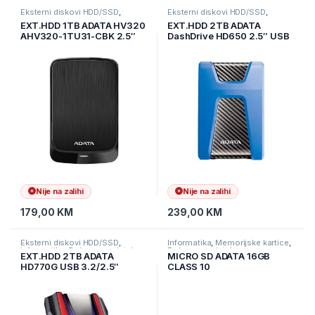
Eksterni diskovi HDD/SSD
,
Eksterni diskovi HDD/SSD
,
Informatika
,
Pohrana podataka
Informatika
,
Pohrana podataka
EXT.HDD 1TB ADATA HV320
EXT.HDD 2TB ADATA
AHV320-1TU31-CBK 2.5″
DashDrive HD650 2.5″ USB
USB 3.2/5400 Rpm/Crna
3.2 5400rpm 8MB blue
HD650-2TU31-CBL
Nije na zalihi
Nije na zalihi
179,00
KM
239,00
KM
Eksterni diskovi HDD/SSD
,
Informatika
,
Memorijske kartice
,
Informatika
,
Pohrana podataka
Pohrana podataka
EXT.HDD 2TB ADATA
MICRO SD ADATA 16GB
HD770G USB 3.2/2.5″
CLASS 10
5400rpm 8MB/RGB stripes
AUSDH16GUICL10-RA1
triple layer protetction/RED
AHD770G-2TU32G1-CRD