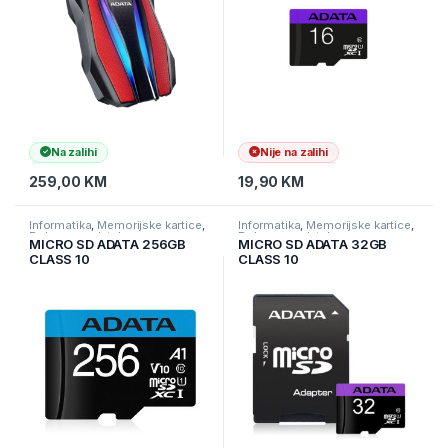
Na zalihi
Nije na zalihi
259,00
KM
19,90
KM
Informatika
,
Memorijske kartice
,
Informatika
,
Memorijske kartice
,
Pohrana podataka
Pohrana podataka
MICRO SD ADATA 256GB
MICRO SD ADATA 32GB
CLASS 10
CLASS 10
AUSDX256GUICL10A1-RA1
AUSDH32GUICL10-RA1
R:100 MB/s, W:25 MB/s