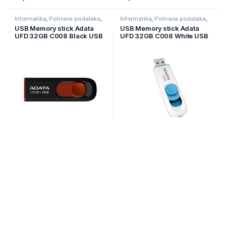
Informatika
,
Pohrana podataka
,
Informatika
,
Pohrana podataka
,
USB stickovi
USB stickovi
USB Memory stick Adata
USB Memory stick Adata
UFD 32GB C008 Black USB
UFD 32GB C008 White USB
2.0, Brzina čitanja 30 MB/s,
2.0, Brzina čitanja 30 MB/s,
Brzina pisanja 10
Brzina pisanja 10
MB/s,AC008-32G-RKD
MB/s,AC008-32G-RWE
Nije na zalihi
Nije na zalihi
14,00
KM
14,50
KM
Informatika
,
Pohrana podataka
,
Informatika
,
Pohrana podataka
,
USB stickovi
USB stickovi
USB Memory stick Adata
USB Memory stick Adata
UFD 32GB C906 Black USB
UFD 32GB C906 Pink USB
2.0, Brzina čitanja 30 MB/s,
2.0, Brzina čitanja 30 MB/s,
Brzina pisanja 9
Brzina pisanja 9
MB/s,AC906-32G-RBK
MB/s,AC906-32G-RPP