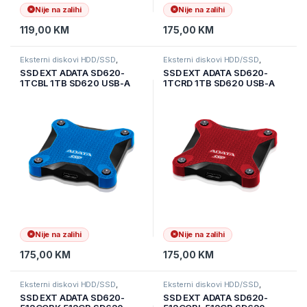
Nije na zalihi
Nije na zalihi
119,00
KM
175,00
KM
Eksterni diskovi HDD/SSD
,
Eksterni diskovi HDD/SSD
,
Informatika
,
Pohrana podataka
Informatika
,
Pohrana podataka
SSD EXT ADATA SD620-
SSD EXT ADATA SD620-
1TCBL 1TB SD620 USB-A
1TCRD 1TB SD620 USB-A
3.2 Gen 2 Plavi 550/480
3.2 Gen 2 Crveni 550/480
Mbps SD620-1TCBL
Mbps SD620-1TCRD
Nije na zalihi
Nije na zalihi
175,00
KM
175,00
KM
Eksterni diskovi HDD/SSD
,
Eksterni diskovi HDD/SSD
,
Informatika
,
Pohrana podataka
Informatika
,
Pohrana podataka
SSD EXT ADATA SD620-
SSD EXT ADATA SD620-