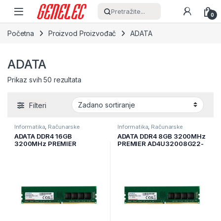
Skip to navigation
Skip to content
Pretražite...
0
Početna
Proizvod Proizvođač
ADATA
ADATA
Prikaz svih 50 rezultata
Filteri
Informatika
,
Računarske
Informatika
,
Računarske
Komponente
,
Radna Memorija
Komponente
,
Radna Memorija
ADATA DDR4 16GB
ADATA DDR4 8GB 3200MHz
RAM
RAM
3200MHz PREMIER
PREMIER AD4U32008G22-
AD4U320016G22-SGN
SGN