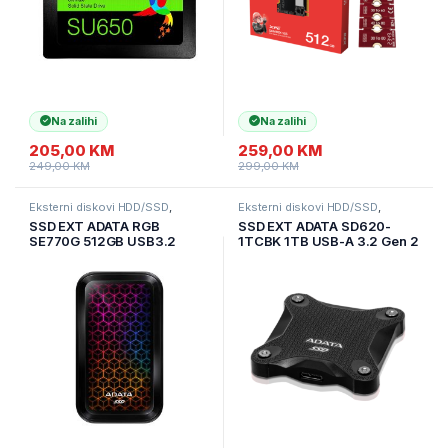
Na zalihi
Na zalihi
205,00
KM
259,00
KM
249,00
KM
299,00
KM
Eksterni diskovi HDD/SSD
,
Eksterni diskovi HDD/SSD
,
Informatika
,
Pohrana podataka
Informatika
,
Pohrana podataka
SSD EXT ADATA RGB
SSD EXT ADATA SD620-
SE770G 512GB USB3.2
1TCBK 1TB USB-A 3.2 Gen 2
Read Up to 1000MB/s Write
Crni 550/480 Mbps
Up to 800MB/s Type-C
Gaming and Personal
External SSD ASE770G-
512GU32G2-CBK