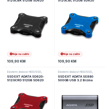
512GCBK 512GB SD620
512GCBL 512GB SD620
USB-A 3.2 Gen 2 Crni
USB-A 3.2 Gen 2 Plavi
550/480 Mbps SD620-
550/480 Mbps SD620-
512GCBK
512GCBL
Nije na zalihi
Nije na zalihi
109,90
KM
109,90
KM
Eksterni diskovi HDD/SSD
,
Eksterni diskovi HDD/SSD
,
Informatika
,
Pohrana podataka
Informatika
,
Pohrana podataka
SSD EXT ADATA SD620-
SSD EXT ADATA SE880
512GCRD 512GB SD620
500GB USB 3.2 Brzina
USB-A 3.2 Gen 2 Crveni
zapisivanja do 2000Mb/S
550/480 Mbps SD620-
Brzina čitanja do 2000Mb/S
512GCRD
AELI-SE880-500GCGY