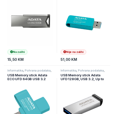
RBK
Na zalihi
Nije na zalihi
15,50
KM
51,00
KM
Informatika
,
Pohrana podataka
,
Informatika
,
Pohrana podataka
,
USB stickovi
USB stickovi
USB Memory stick Adata
USB Memory stick Adata
ECO UFD 64GB USB 3.2
UFD 128GB, USB 3.2, Up to
Gen1 UC310E-64G-RGN
100MB/s3 UR350-128G-
RSR/BK Metal sa crnim
rubom