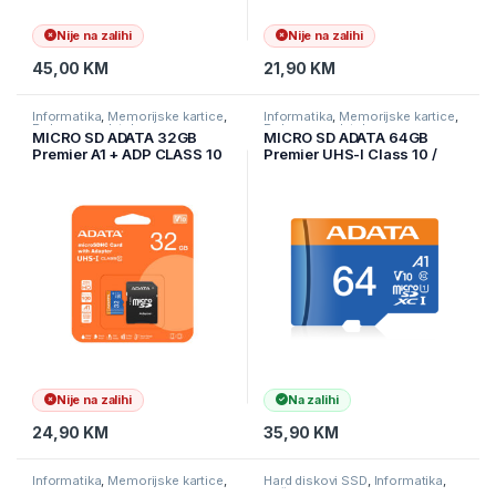
Nije na zalihi
Nije na zalihi
45,00
KM
21,90
KM
Informatika
,
Memorijske kartice
,
Informatika
,
Memorijske kartice
,
Pohrana podataka
Pohrana podataka
MICRO SD ADATA 32GB
MICRO SD ADATA 64GB
Premier A1 + ADP CLASS 10
Premier UHS-I Class 10 /
AUSDH32GUICL10A1-RA1
V10 100/25 Mbps
AUSDX64GUICL10A1-RA1
Nije na zalihi
Na zalihi
24,90
KM
35,90
KM
Informatika
,
Memorijske kartice
,
Hard diskovi SSD
,
Informatika
,
Pohrana podataka
Računarske Komponente