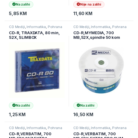
Na zalihi
Nije na zalihi
5,85
KM
11,60
KM
CD Mediji
,
Informatika
,
Pohrana
CD Mediji
,
Informatika
,
Pohrana
podataka
podataka
CD-R, TRAXDATA, 80 min,
CD-R,MYMEDIA, 700
52X, SLIMBOX
MB,52X,spindle 50 kom
WRAP,69201
Na zalihi
Na zalihi
1,25
KM
16,50
KM
CD Mediji
,
Informatika
,
Pohrana
CD Mediji
,
Informatika
,
Pohrana
podataka
podataka
CD-R,VERBATIM, 700
CD-R,VERBATIM, 700