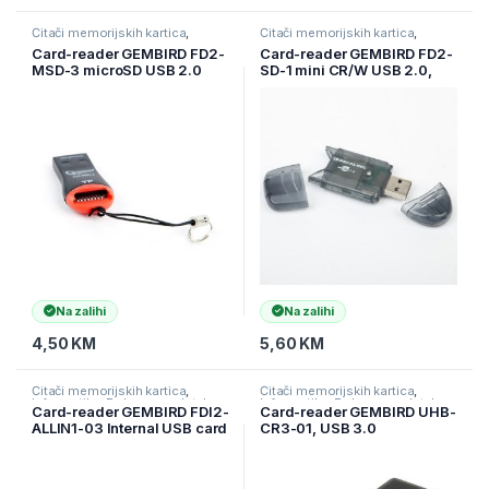
Čitači memorijskih kartica
,
Čitači memorijskih kartica
,
Informatika
,
Pohrana podataka
Informatika
,
Pohrana podataka
Card-reader GEMBIRD FD2-
Card-reader GEMBIRD FD2-
MSD-3 microSD USB 2.0
SD-1 mini CR/W USB 2.0,
SD/MMC
Na zalihi
Na zalihi
4,50
KM
5,60
KM
Čitači memorijskih kartica
,
Čitači memorijskih kartica
,
Informatika
,
Pohrana podataka
Informatika
,
Pohrana podataka
Card-reader GEMBIRD FDI2-
Card-reader GEMBIRD UHB-
ALLIN1-03 Internal USB card
CR3-01, USB 3.0
reader/writer with SATA port,
black