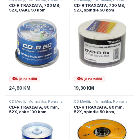
podataka
podataka
CD-R TRAXDATA, 700 MB,
CD-R TRAXDATA, 700 MB,
52X, CAKE 50 kom
52X, spindle 50 kom
PRINTABLE WHITE
PRINTABLE WHITE
Nije na zalihi
Nije na zalihi
24,80
KM
19,30
KM
CD Mediji
,
Informatika
,
Pohrana
CD Mediji
,
Informatika
,
Pohrana
podataka
podataka
CD-R TRAXDATA, 80 min,
CD-R TRAXDATA, 80 min,
52X, cake 100 kom
52X, spindle 50 kom,
ValuePack