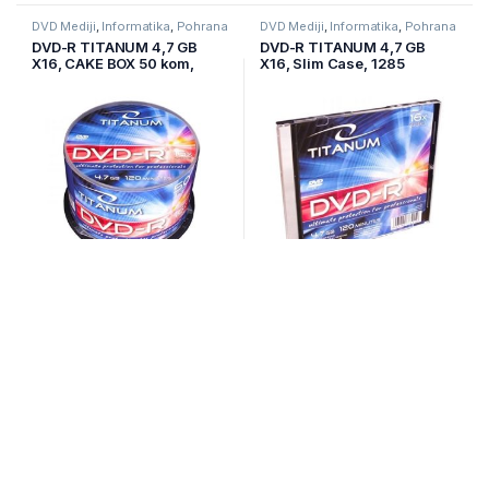
DVD Mediji
,
Informatika
,
Pohrana
DVD Mediji
,
Informatika
,
Pohrana
podataka
podataka
DVD-R TITANUM 4,7 GB
DVD-R TITANUM 4,7 GB
X16, CAKE BOX 50 kom,
X16, Slim Case, 1285
1279
Nije na zalihi
Nije na zalihi
20,90
KM
1,00
KM
DVD Mediji
,
Informatika
,
Pohrana
DVD Mediji
,
Informatika
,
Pohrana
podataka
podataka
DVD-R TITANUM 4,7 GB X8,
DVD-R TITANUM 4,7 GB X8,
CAKE BOX 10 kom, 1071
CAKE BOX 25 kom, 1070