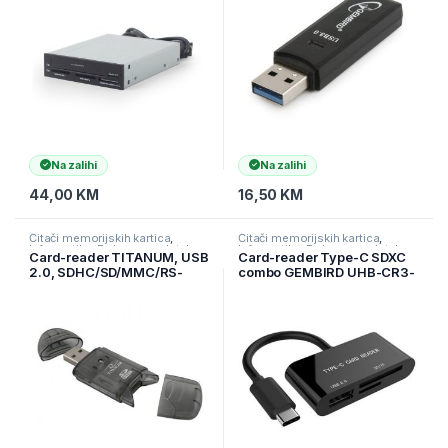
Na zalihi
Na zalihi
44,00
KM
16,50
KM
Čitači memorijskih kartica
,
Čitači memorijskih kartica
,
Informatika
,
Pohrana podataka
Informatika
,
Pohrana podataka
Card-reader TITANUM, USB
Card-reader Type-C SDXC
2.0, SDHC/SD/MMC/RS-
combo GEMBIRD UHB-CR3-
MMC, TA101K
02, USB 3.1