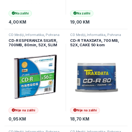
Na zalihi
Na zalihi
4,00
KM
19,00
KM
CD Mediji
,
Informatika
,
Pohrana
CD Mediji
,
Informatika
,
Pohrana
podataka
podataka
CD-R ESPERANZA SILVER,
CD-R TRAXDATA, 700 MB,
700MB, 80min, 52X, SLIM
52X, CAKE 50 kom
CASE, 2009
Nije na zalihi
Nije na zalihi
0,95
KM
18,70
KM
CD Mediji
,
Informatika
,
Pohrana
CD Mediji
,
Informatika
,
Pohrana