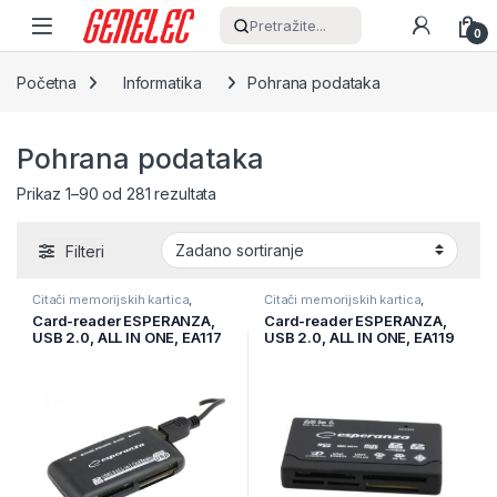
Skip to navigation
Skip to content
Pretražite...
0
Početna
Informatika
Pohrana podataka
Pohrana podataka
Prikaz 1–90 od 281 rezultata
Filteri
Čitači memorijskih kartica
,
Čitači memorijskih kartica
,
Informatika
,
Pohrana podataka
Informatika
,
Pohrana podataka
Card-reader ESPERANZA,
Card-reader ESPERANZA,
USB 2.0, ALL IN ONE, EA117
USB 2.0, ALL IN ONE, EA119