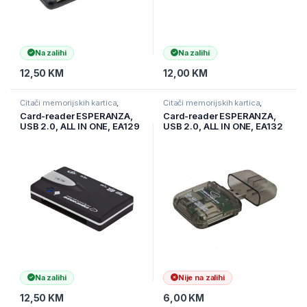
Na zalihi
Na zalihi
12,50
KM
12,00
KM
Čitači memorijskih kartica
,
Čitači memorijskih kartica
,
Informatika
,
Pohrana podataka
Informatika
,
Pohrana podataka
Card-reader ESPERANZA,
Card-reader ESPERANZA,
USB 2.0, ALL IN ONE, EA129
USB 2.0, ALL IN ONE, EA132
Na zalihi
Nije na zalihi
12,50
KM
6,00
KM