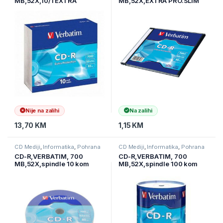
MB,52X,10/1 EXTRA
MB,52X,EXTRA PRO.SLIM
PRO.SLIM CASE
CASE
Nije na zalihi
Na zalihi
13,70
KM
1,15
KM
CD Mediji
,
Informatika
,
Pohrana
CD Mediji
,
Informatika
,
Pohrana
podataka
podataka
CD-R,VERBATIM, 700
CD-R,VERBATIM, 700
MB,52X,spindle 10 kom
MB,52X,spindle 100 kom
EXTRA PRO.43437
EXTRA PRO