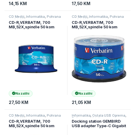
14,15
KM
17,50
KM
CD Mediji
,
Informatika
,
Pohrana
CD Mediji
,
Informatika
,
Pohrana
podataka
podataka
CD-R,VERBATIM, 700
CD-R,VERBATIM, 700
MB,52X,spindle 50 kom
MB,52X,spindle 50 kom
EXTRA PRO.43351
EXTRA PRO.WRAP
Na zalihi
Na zalihi
27,50
KM
21,05
KM
CD Mediji
,
Informatika
,
Pohrana
Informatika
,
Ostala USB Oprema
,
podataka
Pohrana podataka
CD-R,VERBATIM, 700
Docking station GEMBIRD
MB,52X,spindle 50 kom
USB adapter Type-C Gigabit
WRAP,printable
ethernet 3-port + USB hub
3.1 A-CMU3-LAN-01