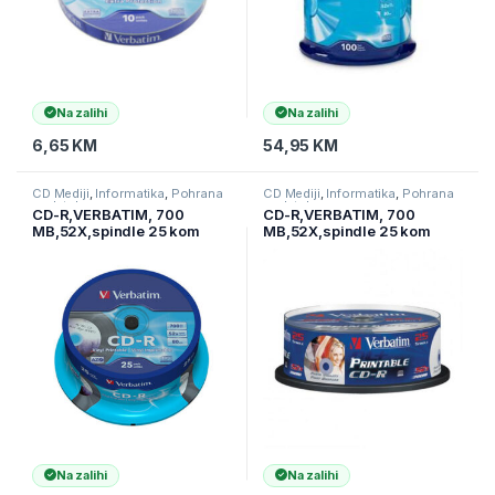
Na zalihi
Na zalihi
6,65
KM
54,95
KM
CD Mediji
,
Informatika
,
Pohrana
CD Mediji
,
Informatika
,
Pohrana
podataka
podataka
CD-R,VERBATIM, 700
CD-R,VERBATIM, 700
MB,52X,spindle 25 kom
MB,52X,spindle 25 kom
EXTRA PRO.,43432
PRINTABLE,43439
Na zalihi
Na zalihi