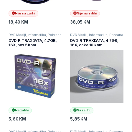
Nije na zalihi
Nije na zalihi
18,40
KM
38,05
KM
DVD Mediji
,
Informatika
,
Pohrana
DVD Mediji
,
Informatika
,
Pohrana
podataka
podataka
DVD-R TRAXDATA, 4.7GB,
DVD-R TRAXDATA, 4.7GB,
16X, box 5 kom
16X, cake 10 kom
Na zalihi
Na zalihi
5,60
KM
5,85
KM
DVD Mediji
,
Informatika
,
Pohrana
DVD Mediji
,
Informatika
,
Pohrana