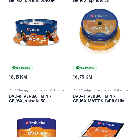
GB,16X, spindle 25 KOM
GB,16X, spindle 25
PRINTABLE,43538
kom,MATT SILVER
Na zalihi
Na zalihi
18,15
KM
16,75
KM
DVD Mediji
,
Informatika
,
Pohrana
DVD Mediji
,
Informatika
,
Pohrana
podataka
podataka
DVD-R, VERBATIM,4,7
DVD-R, VERBATIM,4,7
GB,16X, spindle 50
GB,16X,MATT SILVER SLIM
kom,MATT SILVER
CASE