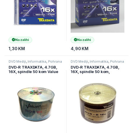
Na zalihi
Na zalihi
1,30
KM
4,90
KM
DVD Mediji
,
Informatika
,
Pohrana
DVD Mediji
,
Informatika
,
Pohrana
podataka
podataka
DVD-R TRAXDATA, 4.7GB,
DVD-R TRAXDATA, 4.7GB,
16X, spindle 50 kom Value
16X, spindle 50 kom,
pack
PRINTABLE white