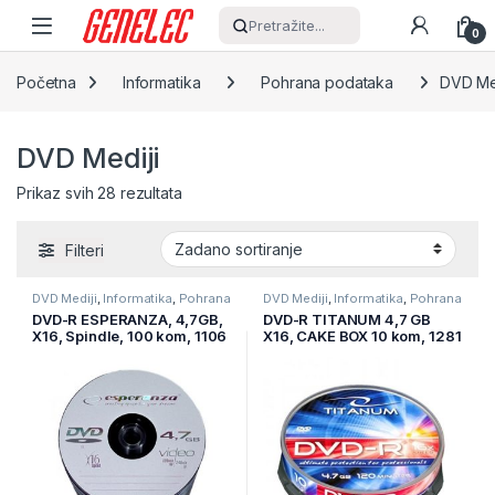
Skip to navigation
Skip to content
Pretražite...
0
Početna
Informatika
Pohrana podataka
DVD Me
DVD Mediji
Prikaz svih 28 rezultata
Filteri
DVD Mediji
,
Informatika
,
Pohrana
DVD Mediji
,
Informatika
,
Pohrana
podataka
podataka
DVD-R ESPERANZA, 4,7GB,
DVD-R TITANUM 4,7 GB
X16, Spindle, 100 kom, 1106
X16, CAKE BOX 10 kom, 1281