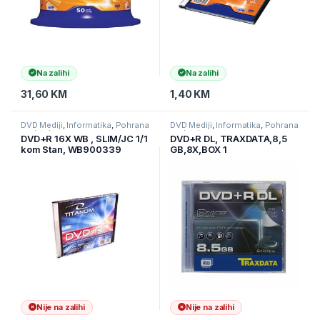
Na zalihi
Na zalihi
31,60
KM
1,40
KM
DVD Mediji
,
Informatika
,
Pohrana
DVD Mediji
,
Informatika
,
Pohrana
podataka
podataka
DVD+R 16X WB , SLIM/JC 1/1
DVD+R DL, TRAXDATA,8,5
kom Stan, WB900339
GB,8X,BOX 1
Nije na zalihi
Nije na zalihi