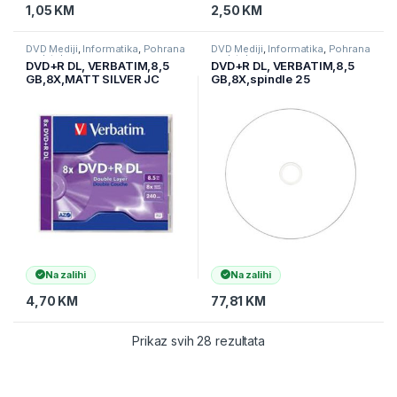
1,05
KM
2,50
KM
DVD Mediji
,
Informatika
,
Pohrana
DVD Mediji
,
Informatika
,
Pohrana
podataka
podataka
DVD+R DL, VERBATIM,8,5
DVD+R DL, VERBATIM,8,5
GB,8X,MATT SILVER JC
GB,8X,spindle 25
kom,PRINTABLE ,43667
Na zalihi
Na zalihi
4,70
KM
77,81
KM
Prikaz svih 28 rezultata