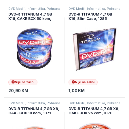
DVD Mediji
,
Informatika
,
Pohrana
DVD Mediji
,
Informatika
,
Pohrana
podataka
podataka
DVD-R TITANUM 4,7 GB
DVD-R TITANUM 4,7 GB
X16, CAKE BOX 50 kom,
X16, Slim Case, 1285
1279
Nije na zalihi
Nije na zalihi
20,90
KM
1,00
KM
DVD Mediji
,
Informatika
,
Pohrana
DVD Mediji
,
Informatika
,
Pohrana
podataka
podataka
DVD-R TITANUM 4,7 GB X8,
DVD-R TITANUM 4,7 GB X8,
CAKE BOX 10 kom, 1071
CAKE BOX 25 kom, 1070