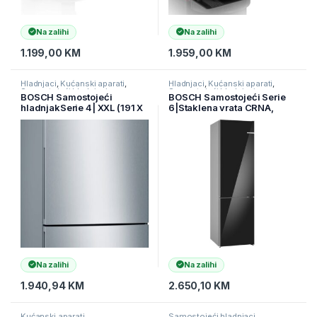
Na zalihi
Na zalihi
1.199,00
KM
1.959,00
KM
Hladnjaci
,
Kućanski aparati
,
Hladnjaci
,
Kućanski aparati
,
Samostojeći hladnjaci
Samostojeći hladnjaci
BOSCH Samostojeći
BOSCH Samostojeći Serie
hladnjakSerie 4| XXL (191 X
6|Staklena vrata CRNA,
70), INOX, LowFrost, H:377
NoFrost203X60; Perfect Fit,
L, Z:126 L ( KGV58VLEAS )
( KGN39LBCF )
Na zalihi
Na zalihi
1.940,94
KM
2.650,10
KM
Kućanski aparati
Samostojeći hladnjaci