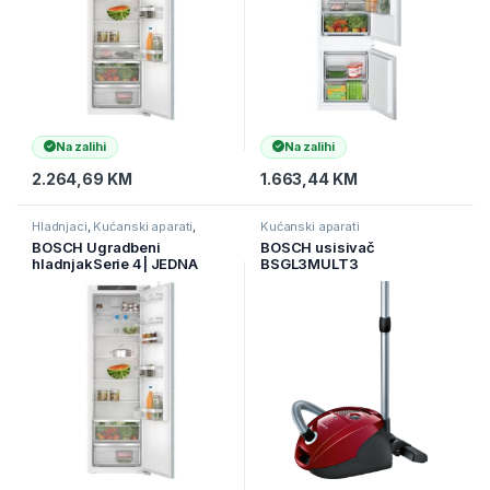
Na zalihi
Na zalihi
2.264,69
KM
1.663,44
KM
Hladnjaci
,
Kućanski aparati
,
Kućanski aparati
Samostojeći hladnjaci
BOSCH Ugradbeni
BOSCH usisivač
hladnjakSerie 4| JEDNA
BSGL3MULT3
VRATA, 177 cmZapremina
310l,5 polica ( KIR81VFE0 )