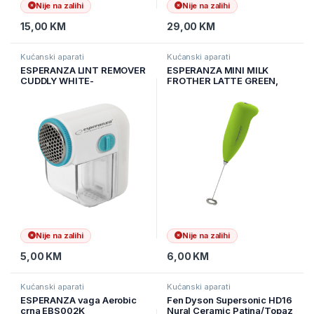
Nije na zalihi
Nije na zalihi
15,00
KM
29,00
KM
Kućanski aparati
Kućanski aparati
ESPERANZA LINT REMOVER
ESPERANZA MINI MILK
CUDDLY WHITE-
FROTHER LATTE GREEN,
TURQUOISE, ECS003T
EKF001G
Nije na zalihi
Nije na zalihi
5,00
KM
6,00
KM
Kućanski aparati
Kućanski aparati
ESPERANZA vaga Aerobic
Fen Dyson Supersonic HD16
crna EBS002K
Nural Ceramic Patina/Topaz