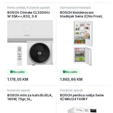
Klima uređaji
,
Kućanski aparati
Samostojeći hladnjaci
BOSCH Climate CL3200iU
BOSCH Kombinovani
W 35A++,R32, 3.6
hladnjak Serie 2| No Frost,
kW,Hlađenje:-15C,
E, 260L,H:184L,Z:76L,DE (
Grijanje:-15C-24C ( 7-733-
KIN86NSE0 )
703-589 )
Na zalihi
Na zalihi
1.178,05
KM
1.863,86
KM
Kućanski aparati
Kućanski aparati
BOSCH mlin za kafu BIJELA,
BOSCH perilica rublja Serie
180W, 75gr, SL,
6| WAU24T40BY
TSM6A011W