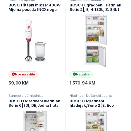
BOSCH štapni mikser 400W
BOSCH ugradbeni Hladnjak
Mjerna posuda INOX noga
Serie 2|, E, H:183L, Z: 84L (
SL MSM2410PW
KIV86NSE0 )
Nije na zalihi
Na zalihi
59,00
KM
1.570,94
KM
Samostojeći hladnjaci
Hladnjaci
,
Kućanski aparati
,
Samostojeći hladnjaci
BOSCH Ugradbeni hladnjak
BOSCH Ugradbeni
Serie 6| (D), DE,Jedna frata,
hladnjak,Serie 2| E, Eco
VitaFresh XXL : ( KIR81ADD0
Airflow,177cmH:200L,
)
Z:70L,5 polica, ( KIV87NSE0
)