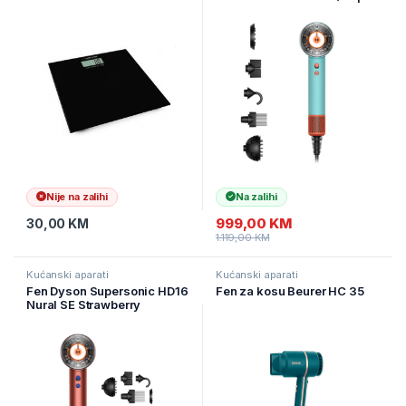
(508574)
Nije na zalihi
Na zalihi
999,00
KM
30,00
KM
1.119,00
KM
Kućanski aparati
Kućanski aparati
Fen Dyson Supersonic HD16
Fen za kosu Beurer HC 35
Nural SE Strawberry
Bronze/Blush Pink