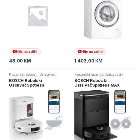
Nije na zalihi
Nije na zalihi
48,00
KM
1.406,00
KM
Kućanski aparati
,
Usisavači i
Kućanski aparati
,
Usisavači i
pribor
,
Usisavači s vrećicom
pribor
,
Usisavači s vrećicom
BOSCH Robotski
BOSCH Robotski
UsisivačSpotless
UsisivačSpotless MAX
Advenced +, 11.000 Pa 360
Cam, 11.000 Pa360 LiDAR
LiDAR navigacija… (
navigacija ( BCRDW3BX )
BCRD2W )