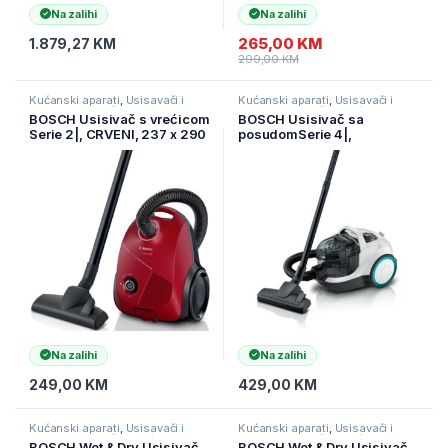
Na zalihi
Na zalihi
265,00
KM
1.879,27
KM
299,00
KM
Kućanski aparati
,
Usisavači i
Kućanski aparati
,
Usisavači i
pribor
,
Usisavači s vrećicom
pribor
,
Usisavači s vrećicom
BOSCH Usisivač s vrećicom
BOSCH Usisivač sa
Serie 2|, CRVENI, 237 x 290
posudomSerie 4|,
x 367 mm ( BGBS2RD1 )
ProHygienic,BIJELI 10-
godišnje jamstvo za motor (
BGC21HYG1 )
Na zalihi
Na zalihi
249,00
KM
429,00
KM
Kućanski aparati
,
Usisavači i
Kućanski aparati
,
Usisavači i
pribor
,
Usisavači s vrećicom
pribor
,
Usisavači s vrećicom
BOSCH Wet & Dry Usisivač
BOSCH Wet & Dry Usisivač