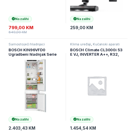
Na zalihi
Na zalihi
799,00
KM
259,00
KM
849,00
KM
Samostojeći hladnjaci
Klima uređaji
,
Kućanski aparati
BOSCH KIN96VFD0
BOSCH Climate CL3000i 53
Ugradbeni hladnjak Serie
E VJ, INVERTER A++, R32,
4|, 193.5cm HH:215L, Z:
Hlađenje: -15-50C, Grijanje:
75L,NoFrost ( KIN96VFD0 )
-15-24C, ( 7-733-7
Na zalihi
Na zalihi
2.403,43
KM
1.454,54
KM