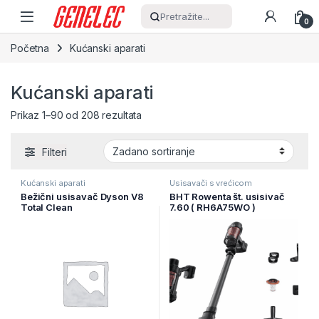
Skip to navigation
Skip to content
Pretražite...
0
Početna
Kućanski aparati
Kućanski aparati
Prikaz 1–90 od 208 rezultata
Filteri
Kućanski aparati
Usisavači s vrećicom
Bežični usisavač Dyson V8
BHT Rowenta št. usisivač
Total Clean
7.60 ( RH6A75WO )