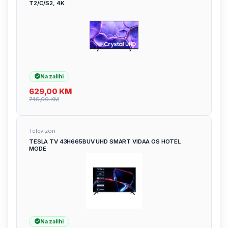
T2/C/S2, 4K
Na zalihi
629,00
KM
749,00
KM
Televizori
TESLA TV 43H665BUV UHD SMART VIDAA OS HOTEL
MODE
Na zalihi