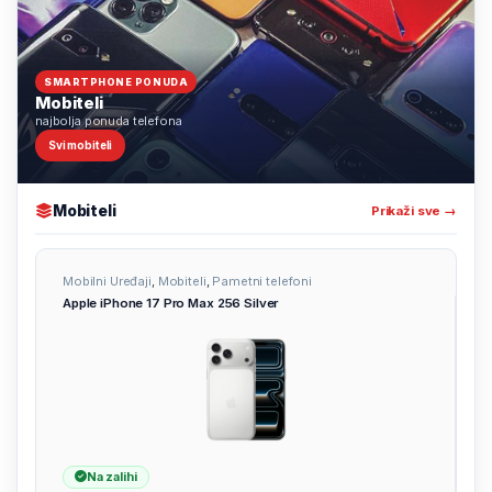
SMARTPHONE PONUDA
Mobiteli
najbolja ponuda telefona
Svi mobiteli
Mobiteli
Prikaži sve →
Mobilni Uređaji
,
Mobiteli
,
Pametni telefoni
Apple iPhone 17 Pro Max 256 Silver
Na zalihi