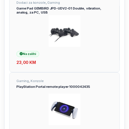
Dodaci za konzole
,
Gaming
Game Pad GEMBIRD JPD-UDV2-01 Double, vibration,
analog, za PC, USB
Na zalihi
23,00
KM
Gaming
,
Konzole
PlayStation Portal remote player 1000042435