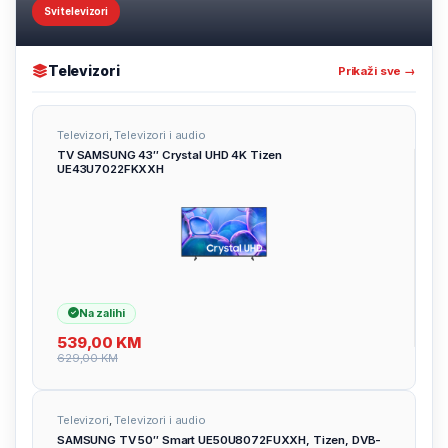
Svi televizori
Televizori
Prikaži sve →
Televizori
,
Televizori i audio
TV SAMSUNG 43″ Crystal UHD 4K Tizen
UE43U7022FKXXH
Na zalihi
539,00
KM
629,00
KM
Televizori
,
Televizori i audio
SAMSUNG TV 50″ Smart UE50U8072FUXXH, Tizen, DVB-