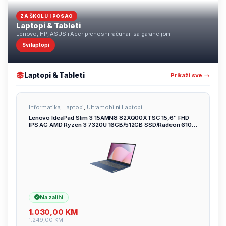
ZA ŠKOLU I POSAO
Laptopi & Tableti
Lenovo, HP, ASUS i Acer prenosni računari sa garancijom
Svi laptopi
Laptopi & Tableti
Prikaži sve →
Informatika
,
Laptopi
,
Ultramobilni Laptopi
Lenovo IdeaPad Slim 3 15AMN8 82XQ00XTSC 15,6″ FHD
IPS AG AMD Ryzen 3 7320U 16GB/512GB SSD/Radeon 610M
Integr Graphics/2god/Abyss Blue
Na zalihi
1.030,00
KM
1.249,00
KM