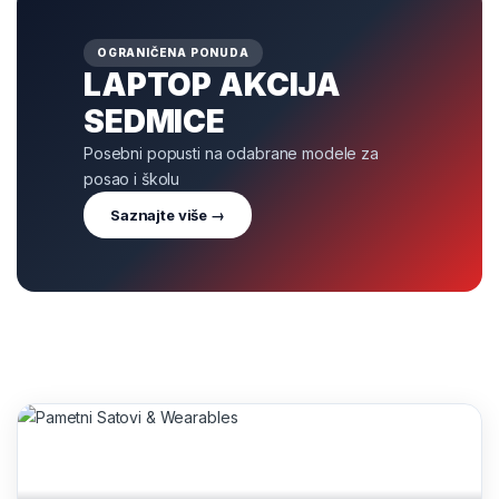
OGRANIČENA PONUDA
LAPTOP AKCIJA
SEDMICE
Posebni popusti na odabrane modele za
posao i školu
Saznajte više →