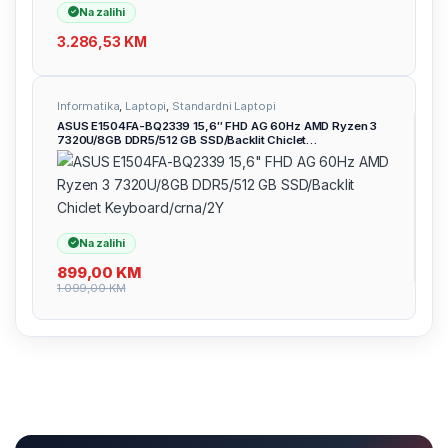
Na zalihi
3.286,53
KM
Informatika
,
Laptopi
,
Standardni Laptopi
ASUS E1504FA-BQ2339 15,6″ FHD AG 60Hz AMD Ryzen 3
7320U/8GB DDR5/512 GB SSD/Backlit Chiclet
Keyboard/crna/2Y
Na zalihi
899,00
KM
1.099,00
KM