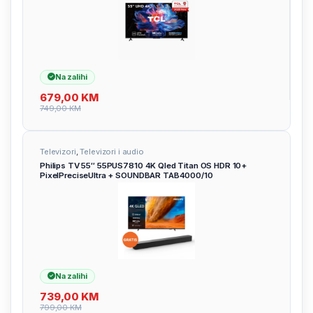
Na zalihi
679,00
KM
749,00
KM
Televizori
,
Televizori i audio
Philips TV 55″ 55PUS7810 4K Qled Titan OS HDR 10+
PixelPreciseUltra + SOUNDBAR TAB4000/10
Na zalihi
739,00
KM
799,00
KM