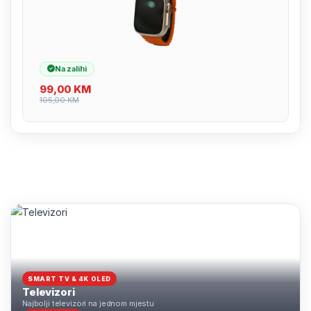
Na zalihi
99,00
KM
105,00
KM
SMART TV & 4K OLED
Televizori
Najbolji televizori na jednom mjestu