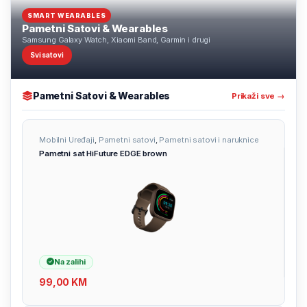
SMART WEARABLES
Pametni Satovi & Wearables
Samsung Galaxy Watch, Xiaomi Band, Garmin i drugi
Svi satovi
Pametni Satovi & Wearables
Prikaži sve →
Mobilni Uređaji
,
Pametni satovi
,
Pametni satovi i naruknice
Pametni sat HiFuture EDGE brown
Na zalihi
99,00
KM