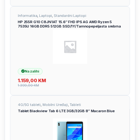
Informatika
,
Laptopi
,
Standardni Laptopi
HP 255R G10 C8JN1AT 15.6″ FHD IPS AG AMD Ryzen 5
7535U 16GB DDR5 512GB SSD/1Y/Tamnopepeljasta srebrna
Na zalihi
1.159,00
KM
1.399,00
KM
4G/5G tableti
,
Mobilni Uređaji
,
Tableti
Tablet Blackview Tab 6 LTE 3GB/32GB 8″ Macaron Blue