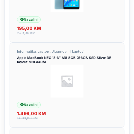
Na zalihi
195,00
KM
249,00
KM
Informatika
,
Laptopi
,
Ultramobilni Laptopi
Apple MacBook NEO 13.6″ A18 8GB 256GB SSD Silver DE
layout,MHFA4D/A
Na zalihi
1.499,00
KM
1.699,00
KM