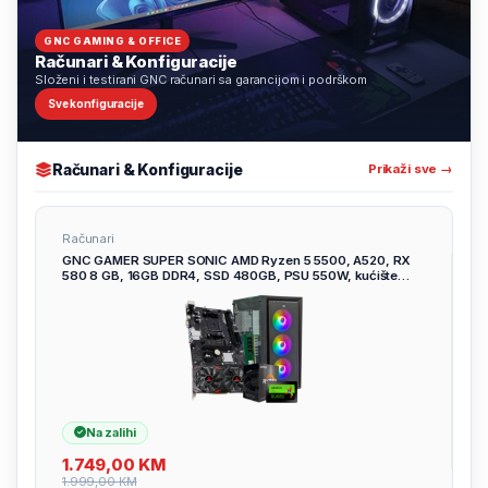
GNC GAMING & OFFICE
Računari & Konfiguracije
Složeni i testirani GNC računari sa garancijom i podrškom
Sve konfiguracije
Računari & Konfiguracije
Prikaži sve →
Računari
GNC GAMER SUPER SONIC AMD Ryzen 5 5500, A520, RX
580 8 GB, 16GB DDR4, SSD 480GB, PSU 550W, kućište
gaming
Na zalihi
1.749,00
KM
1.999,00
KM