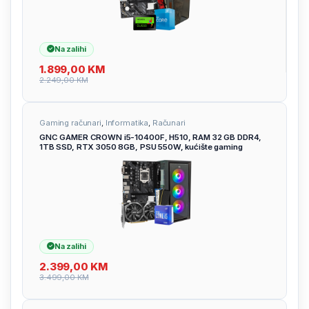
Na zalihi
1.899,00
KM
2.249,00
KM
Gaming računari
,
Informatika
,
Računari
GNC GAMER CROWN i5-10400F, H510, RAM 32 GB DDR4,
1TB SSD, RTX 3050 8GB, PSU 550W, kućište gaming
Na zalihi
2.399,00
KM
3.499,00
KM