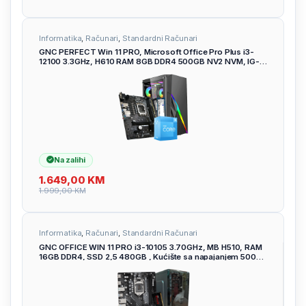
Informatika
,
Računari
,
Standardni Računari
GNC PERFECT Win 11 PRO, Microsoft Office Pro Plus i3-
12100 3.3GHz, H610 RAM 8GB DDR4 500GB NV2 NVM, IG-
MAX 2Y
Na zalihi
1.649,00
KM
1.999,00
KM
Informatika
,
Računari
,
Standardni Računari
GNC OFFICE WIN 11 PRO i3-10105 3.70GHz, MB H510, RAM
16GB DDR4, SSD 2,5 480GB , Kućište sa napajanjem 500W,
2Y