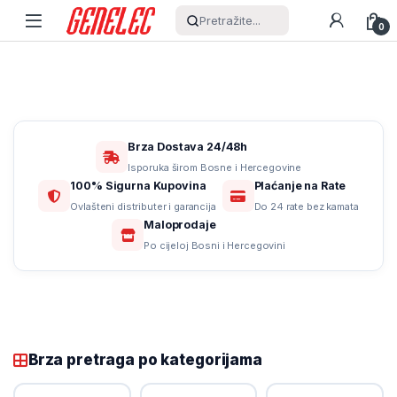
Skip to navigation
Skip to content
Pretražite...
0
Brza Dostava 24/48h
Isporuka širom Bosne i Hercegovine
100% Sigurna Kupovina
Plaćanje na Rate
Ovlašteni distributer i garancija
Do 24 rate bez kamata
Maloprodaje
Po cijeloj Bosni i Hercegovini
Brza pretraga po kategorijama