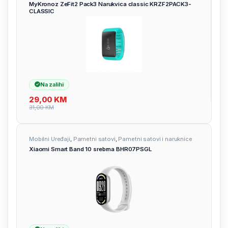
MyKronoz ZeFit2 Pack3 Narukvica classic KRZF2PACK3-
CLASSIC
Na zalihi
29,00
KM
31,00
KM
Mobilni Uređaji
,
Pametni satovi
,
Pametni satovi i naruknice
Xiaomi Smart Band 10 srebrna BHR07PSGL