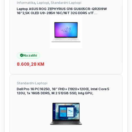
Informatika
,
Laptopi
,
Standardni Laptopi
Laptop ASUS ROG ZEPHYRUS G16 GU605CR-QR209W
16″2,5K OLED U9-285H 16C/16T 32G DDR5 s1T
RTX5070Ti-12G
Na zalihi
8.609,28
KM
Standardni Laptopi
Dell Pro 16 PC16250, 16″ FHD+ (1920×1200), Intel Core 5
120U, 1x 16GB DDR5, M.2 512GB SSD, Intg GPU,