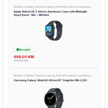
Mobilni Uređaji
,
Pametni satovi
,
Pametni satovi i naruknice
Apple Watch SE 3 44mm Aluminum Case with Midnight
Sport Band – M/L – MEHQ4
Na zalihi
699,00
KM
749,00
KM
Mobilni Uređaji
,
Pametni satovi
,
Pametni satovi i naruknice
Samsung Galaxy Watch8 40mm BT Graphite SM-L320