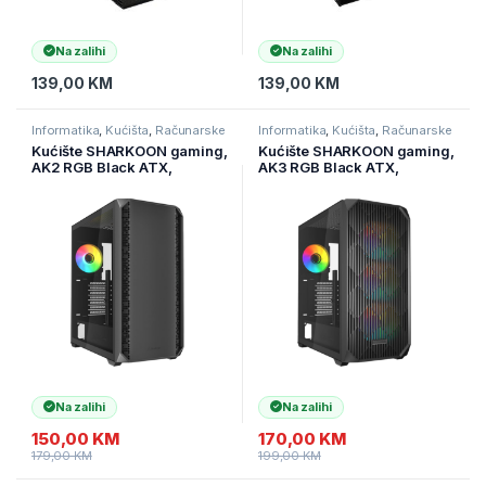
Na zalihi
Na zalihi
139,00
KM
139,00
KM
Informatika
,
Kućišta
,
Računarske
Informatika
,
Kućišta
,
Računarske
Komponente
Komponente
Kućište SHARKOON gaming,
Kućište SHARKOON gaming,
AK2 RGB Black ATX,
AK3 RGB Black ATX,
ventilator 2x120mm
ventilator 4x120mm
Na zalihi
Na zalihi
150,00
KM
170,00
KM
179,00
KM
199,00
KM