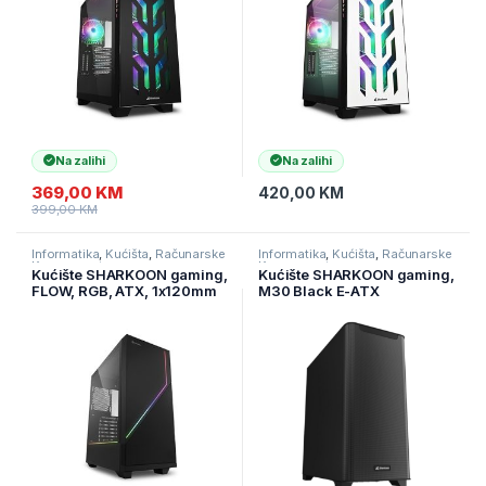
Na zalihi
Na zalihi
369,00
KM
420,00
KM
399,00
KM
Informatika
,
Kućišta
,
Računarske
Informatika
,
Kućišta
,
Računarske
Komponente
Komponente
Kućište SHARKOON gaming,
Kućište SHARKOON gaming,
FLOW, RGB, ATX, 1x120mm
M30 Black E-ATX
fan, Tempered Glass