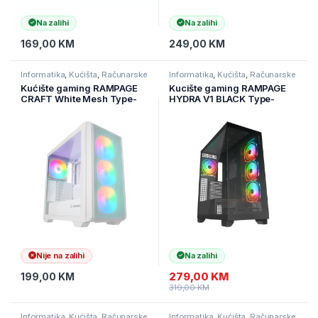
Na zalihi
Na zalihi
169,00
KM
249,00
KM
Informatika
,
Kućišta
,
Računarske
Informatika
,
Kućišta
,
Računarske
Komponente
Komponente
Kućište gaming RAMPAGE
Kucište gaming RAMPAGE
CRAFT White Mesh Type-
HYDRA V1 BLACK Type-
C*1 Usb3.0*2 HD Audio
C+USB3.0+USB2.0 4*ARGB
1*14CM 3*12CM ARGB Fan
Fan+Hub E-ATX Exclusive
ATX Mid-T, 39988
Gaming
Nije na zalihi
Na zalihi
279,00
KM
199,00
KM
319,00
KM
Informatika
,
Kućišta
,
Računarske
Informatika
,
Kućišta
,
Računarske