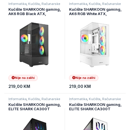
Informatika
,
Kućišta
,
Računarske
Informatika
,
Kućišta
,
Računarske
Komponente
Komponente
Kućište SHARKOON gaming,
Kućište SHARKOON gaming,
AK6 RGB Black ATX,
AK6 RGB White ATX,
ventilator 4x120mm
ventilator 4x120mm
Nije na zalihi
Nije na zalihi
219,00
KM
219,00
KM
Informatika
,
Kućišta
,
Računarske
Informatika
,
Kućišta
,
Računarske
Komponente
Komponente
Kućište SHARKOON gaming,
Kućište SHARKOON gaming,
ELITE SHARK CA300T
ELITE SHARK CA300T
4×120 mm Addressable
4×120 mm Addressable
RGB Fans, black, E-ATX
RGB Fans, white, E-ATX