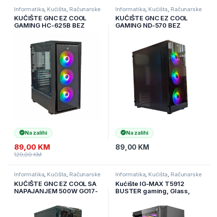
Informatika
,
Kućišta
,
Računarske
Informatika
,
Kućišta
,
Računarske
Komponente
Komponente
KUĆIŠTE GNC EZ COOL
KUĆIŠTE GNC EZ COOL
GAMING HC-625B BEZ
GAMING ND-570 BEZ
NAPAJANJA, Tempered
NAPAJANJA, prozirna
Glass, 3×120 RGB ventilator
stranica, 3x120mm RGB
ventilator
Na zalihi
Na zalihi
89,00
KM
89,00
KM
129,00
KM
Informatika
,
Kućišta
,
Računarske
Informatika
,
Kućišta
,
Računarske
Komponente
Komponente
KUĆIŠTE GNC EZ COOL SA
Kućište IG-MAX T5912
NAPAJANJEM 500W GO17-
BUSTER gaming, Glass,
003 NP-680B/P
1x120mm ventilator. MIDI
ATX