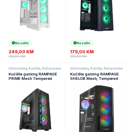
Na zalihi
Na zalihi
249,00
KM
179,00
KM
319,00
KM
210,00
KM
Informatika
,
Kućišta
,
Računarske
Informatika
,
Kućišta
,
Računarske
Komponente
Komponente
Kućište gaming RAMPAGE
Kućište gaming RAMPAGE
PRIME Mesh Tempered
SHELOB Mesh, Tempered
Glass 4*ARGB Fan Hub E-
Glass, 4*ARGB Infinity Fan,
ATX
Hub, E-ATX, Mid-T, 39991