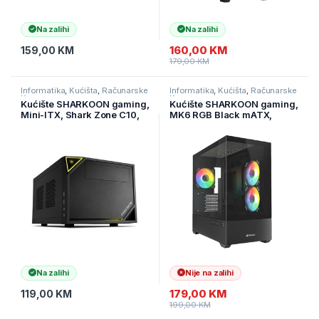
Na zalihi
Na zalihi
160,00
KM
159,00
KM
179,00
KM
Informatika
,
Kućišta
,
Računarske
Informatika
,
Kućišta
,
Računarske
Komponente
Komponente
Kućište SHARKOON gaming,
Kućište SHARKOON gaming,
Mini-ITX, Shark Zone C10,
MK6 RGB Black mATX,
USB 3.0, ventilator 1x 120
ventilator 3x120mm
Na zalihi
Nije na zalihi
179,00
KM
119,00
KM
199,00
KM