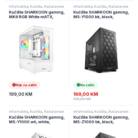
Informatika
,
Kućišta
,
Računarske
Informatika
,
Kućišta
,
Računarske
Komponente
Komponente
Kućište SHARKOON gaming,
Kućište SHARKOON gaming,
MK6 RGB White mATX,
MS-Y1000 bk, black,
ventilator 3x120mm
ventilatori 1x80mm PWM,
3x120mm PWM, Micro-ATX
Nije na zalihi
Na zalihi
169,00
KM
199,00
KM
198,95
KM
Informatika
,
Kućišta
,
Računarske
Informatika
,
Kućišta
,
Računarske
Komponente
Komponente
Kućište SHARKOON gaming,
Kućište SHARKOON gaming,
MS-Y1000 wh, white,
MS-Z1000 bk, black,
ventilatori 1x80mm PWM,
ventilatori 1x80mm PWM,
3x120mm PWM, Micro-ATX
3x120mm PWM, Micro-ATX