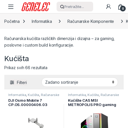
Skip to navigation
Skip to content
Pretražite...
0
Početna
Informatika
Računarske Komponente
K
Računarska kućišta različitih dimenzija i dizajna – za gaming,
poslovne i custom build konfiguracije.
Kućišta
Prikaz svih 66 rezultata
Filteri
Informatika
,
Kućišta
,
Računarske
Informatika
,
Kućišta
,
Računarske
Komponente
Komponente
DJI Osmo Mobile 7
Kućište CAS MSI
CP.OS.00000406.03
METROPOLIS PRO gaming
kućište, RGB, window, bez
napojne