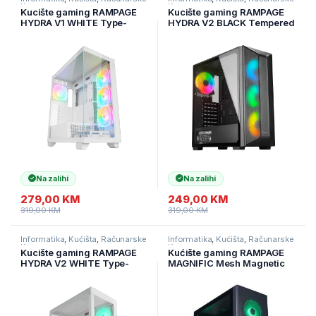
Komponente
Komponente
Kucište gaming RAMPAGE
Kucište gaming RAMPAGE
HYDRA V1 WHITE Type-
HYDRA V2 BLACK Tempered
C+USB3.0+USB2.0 4*ARGB
Glass Type-C+USB3.0
Fan+Hub E-ATX Exclusive
4*ARGB Infinity Fan+Hub E-
Gaming
ATX Exclusive Gaming
Na zalihi
Na zalihi
279,00
KM
249,00
KM
319,00
KM
319,00
KM
Informatika
,
Kućišta
,
Računarske
Informatika
,
Kućišta
,
Računarske
Komponente
Komponente
Kucište gaming RAMPAGE
Kućište gaming RAMPAGE
HYDRA V2 WHITE Type-
MAGNIFIC Mesh Magnetic
C+USB3.0 4*ARGB Infinity
Tempered Glass Black
Fan+Hub E-ATX Exclusive
4*12cm RGB Fan ATX Mid-T
Gaming, 39990