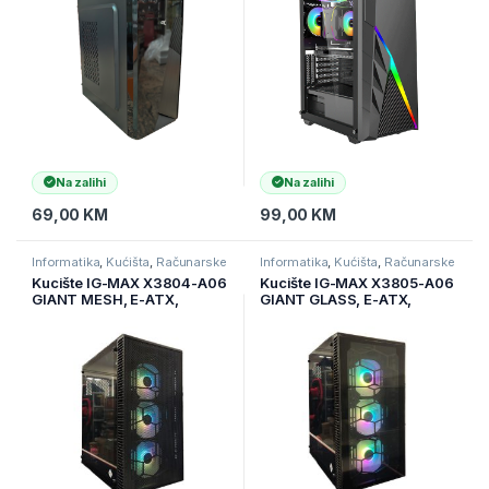
Na zalihi
Na zalihi
69,00
KM
99,00
KM
Informatika
,
Kućišta
,
Računarske
Informatika
,
Kućišta
,
Računarske
Komponente
Komponente
Kucište IG-MAX X3804-A06
Kucište IG-MAX X3805-A06
GIANT MESH, E-ATX,
GIANT GLASS, E-ATX,
ventilator RGB 3x 120mm,
ventilator RGB 3x 120mm,
3xUSB, audio panel
3xUSB, audio panel