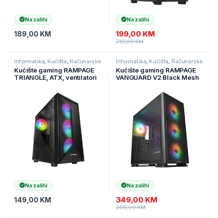
Na zalihi
Na zalihi
199,00
KM
189,00
KM
219,00
KM
Informatika
,
Kućišta
,
Računarske
Informatika
,
Kućišta
,
Računarske
Komponente
Komponente
Kućište gaming RAMPAGE
Kućište gaming RAMPAGE
TRIANGLE, ATX, ventilatori
VANGUARD V2 Black Mesh
4x120mm, Auto RGB, glass,
Easy Tempered Glass
Mid-Tower
Vertical VGA Holder 4*RGB
Fan Hub E-ATX Big-T,
39846
Na zalihi
Na zalihi
349,00
KM
149,00
KM
399,00
KM