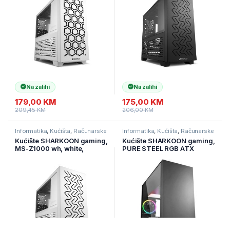
Na zalihi
Na zalihi
179,00
KM
175,00
KM
209,45
KM
206,00
KM
Informatika
,
Kućišta
,
Računarske
Informatika
,
Kućišta
,
Računarske
Komponente
Komponente
Kućište SHARKOON gaming,
Kućište SHARKOON gaming,
MS-Z1000 wh, white,
PURE STEEL RGB ATX
ventilatori 1x80mm PWM,
3x120mm PWM, Micro-ATX