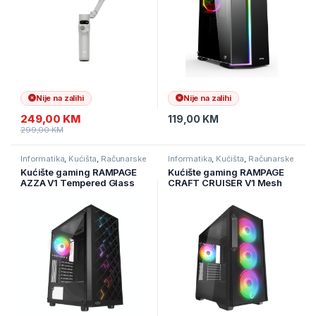
Nije na zalihi
Nije na zalihi
249,00
KM
119,00
KM
299,00
KM
Informatika
,
Kućišta
,
Računarske
Informatika
,
Kućišta
,
Računarske
Komponente
Komponente
Kućište gaming RAMPAGE
Kućište gaming RAMPAGE
AZZA V1 Tempered Glass
CRAFT CRUISER V1 Mesh
Black 3*12CM Black 1*
Tempered Glass Black
12CM ARGB Fan ATX Mid-T
4*14cm RGB Fan Hub
Gaming Player Case
Controller TYPE-C E-ATX
Big-T, 40412