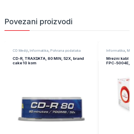
Povezani proizvodi
CD Mediji
,
Informatika
,
Pohrana podataka
Informatika
,
Mre
oprema
CD-R, TRAXDATA, 80 MIN, 52X, brand
Mrezni kabl FT
cake 10 kom
FPC-5004E, 