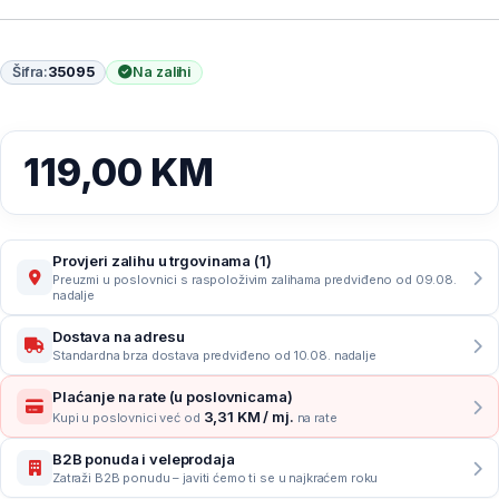
Šifra:
35095
Na zalihi
119,00
KM
Provjeri zalihu u trgovinama (1)
Preuzmi u poslovnici s raspoloživim zalihama predviđeno od 09.08.
nadalje
Dostava na adresu
Standardna brza dostava predviđeno od 10.08. nadalje
Plaćanje na rate (u poslovnicama)
3,31 KM / mj.
Kupi u poslovnici već od
na rate
B2B ponuda i veleprodaja
Zatraži B2B ponudu – javiti ćemo ti se u najkraćem roku