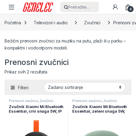
Skip to navigation
Skip to content
Pretražite...
0
Početna
Televizori i audio
Zvučnici
Prenosni zv
Bežični prenosni zvučnici za muziku na putu, plaži ili u parku –
kompaktni i vodootporni modeli.
Prenosni zvučnici
Prikaz svih 2 rezultata
Filteri
Prenosni zvučnici
,
Zvučnici
Prenosni zvučnici
,
Zvučnici
Zvučnik Xiaomi Mi Bluetooth
Zvučnik Xiaomi Mi Bluetooth
Essential, crni snaga 5W, IP
Essential, zeleni snaga 5W,
66, trajanje do 10 sati,
IP 66, trajanje do 10 sati,
QBH4329GL
QBH4330GL