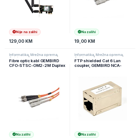
Nije na zalihi
Na zalihi
129,00
KM
19,00
KM
Informatika
,
Mrežna oprema
,
Informatika
,
Mrežna oprema
,
Ostala mrežna oprema
Ostala mrežna oprema
Fibre optic kabl GEMBIRD
FTP shielded Cat 6 Lan
CFO-STSC-OM2-2M Duplex
coupler, GEMBIRD NCA-
multimode fibre optic cable,
LC6S-01
2 m, bulk packing
Na zalihi
Na zalihi