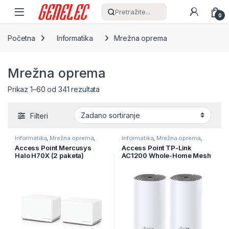
Skip to navigation
Skip to content
Pretražite...
0
Početna
Informatika
Mrežna oprema
Mrežna oprema
Prikaz 1–60 od 341 rezultata
Filteri
Informatika
,
Mrežna oprema
,
Informatika
,
Mrežna oprema
,
Ruteri
Ruteri
Access Point Mercusys
Access Point TP-Link
Halo H70X (2 paketa)
AC1200 Whole-Home Mesh
AX1800 Whole Home Mesh
Wi-Fi System, 300Mbps at
Wi-Fi 6 sistem, 574 Mbps na
2.4GHz,
2,4 GHz + 1201 Mbps na 5
2 10/100Mbps Ports, 2
GHz, interne antene, 3×
internal antennas,MU-
Gigabit
MIMO, DECO-E4(2-PACK)