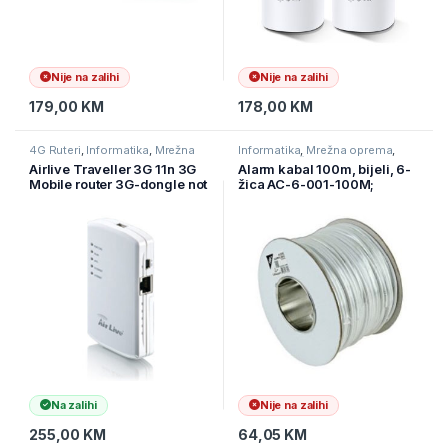
Nije na zalihi
Nije na zalihi
179,00
KM
178,00
KM
4G Ruteri
,
Informatika
,
Mrežna
Informatika
,
Mrežna oprema
,
oprema
Ostala mrežna oprema
Airlive Traveller 3G 11n 3G
Alarm kabal 100m, bijeli, 6-
Mobile router 3G-dongle not
žica AC-6-001-100M;
included
DEMBIRD
Na zalihi
Nije na zalihi
255,00
KM
64,05
KM