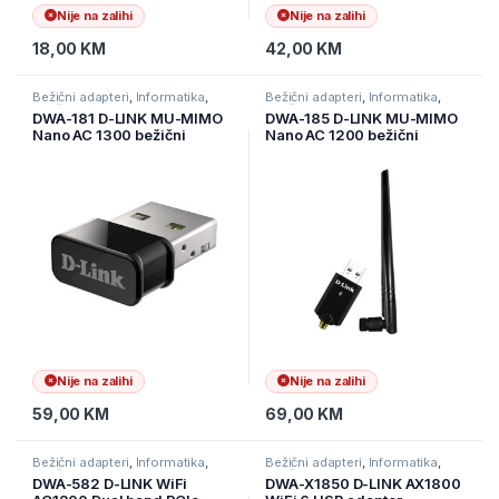
Nije na zalihi
Nije na zalihi
18,00
KM
42,00
KM
Bežični adapteri
,
Informatika
,
Bežični adapteri
,
Informatika
,
Mrežna oprema
Mrežna oprema
DWA-181 D-LINK MU-MIMO
DWA-185 D-LINK MU-MIMO
Nano AC 1300 bežični
Nano AC 1200 bežični
adapter 400Mbps (2.4GHz)
adapter
or 867Mbps (5GHz), USB
2.0
Nije na zalihi
Nije na zalihi
59,00
KM
69,00
KM
Bežični adapteri
,
Informatika
,
Bežični adapteri
,
Informatika
,
Mrežna oprema
Mrežna oprema
DWA-582 D-LINK WiFi
DWA-X1850 D-LINK AX1800