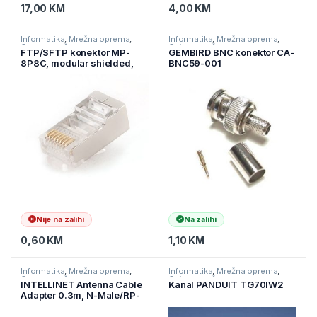
17,00
KM
4,00
KM
Informatika
,
Mrežna oprema
,
Informatika
,
Mrežna oprema
,
Ostala mrežna oprema
Ostala mrežna oprema
FTP/SFTP konektor MP-
GEMBIRD BNC konektor CA-
8P8C, modular shielded,
BNC59-001
GEMBIRD PLUG5SP
Nije na zalihi
Na zalihi
0,60
KM
1,10
KM
Informatika
,
Mrežna oprema
,
Informatika
,
Mrežna oprema
,
Ostala mrežna oprema
Ostala mrežna oprema
INTELLINET Antenna Cable
Kanal PANDUIT TG70IW2
Adapter 0.3m, N-Male/RP-
SMA-Male Polybag 500425