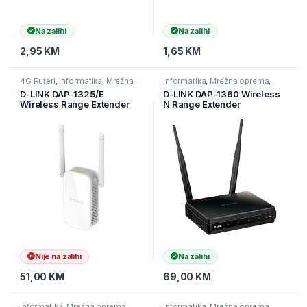
Na zalihi
Na zalihi
2,95
KM
1,65
KM
4G Ruteri
,
Informatika
,
Mrežna
Informatika
,
Mrežna oprema
,
oprema
Ruteri
D-LINK DAP-1325/E
D-LINK DAP-1360 Wireless
Wireless Range Extender
N Range Extender
N300, bežična brzina do
300Mbps (2.4G)
Nije na zalihi
Na zalihi
51,00
KM
69,00
KM
Informatika
,
Mrežna oprema
,
Informatika
,
Mrežna oprema
,