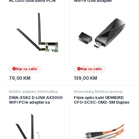
AC1200 Dual band PCIe
WiFi 6 USB adapter
adapter
Nije na zalihi
Nije na zalihi
79,00
KM
139,00
KM
Bežični adapteri
,
Informatika
,
Informatika
,
Mrežna oprema
,
Mrežna oprema
Ostala mrežna oprema
DWA-X582 D-LINK AX3000
Fibre optic kabl GEMBIRD
WiFi PCIe adapter sa
CFO-SCSC-OM2-5M Duplex
Blutooth 5.0
multimode fibre optic cable,
5 m, bulk packing