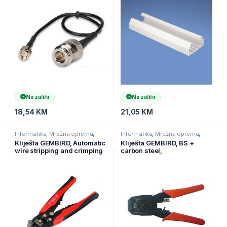
Na zalihi
Na zalihi
18,54
KM
21,05
KM
Informatika
,
Mrežna oprema
,
Informatika
,
Mrežna oprema
,
Mrežni alat
Mrežni alat
Kliješta GEMBIRD, Automatic
Kliješta GEMBIRD, BS +
wire stripping and crimping
carbon steel,
tool, T-WS-02
crimp/cutt/strip wire, RJ45,
RJ12, RJ11, T-WC-04