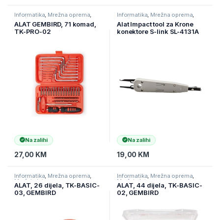
Informatika
,
Mrežna oprema
,
Informatika
,
Mrežna oprema
,
Mrežni alat
Mrežni alat
ALAT GEMBIRD, 71 komad,
Alat Impact tool za Krone
TK-PRO-02
konektore S-link SL-4131A
Phone Krone Pliers, 8629
Na zalihi
Na zalihi
27,00
KM
19,00
KM
Informatika
,
Mrežna oprema
,
Informatika
,
Mrežna oprema
,
Mrežni alat
Mrežni alat
ALAT, 26 dijela, TK-BASIC-
ALAT, 44 dijela, TK-BASIC-
03, GEMBIRD
02, GEMBIRD