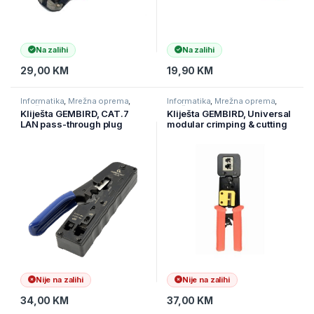
Na zalihi
Na zalihi
29,00
KM
19,90
KM
Informatika
,
Mrežna oprema
,
Informatika
,
Mrežna oprema
,
Mrežni alat
Mrežni alat
Kliješta GEMBIRD, CAT.7
Kliješta GEMBIRD, Universal
LAN pass-through plug
modular crimping & cutting
crimping tool, 8P8C, 6P6C,
tool, RJ45/RJ12/RJ11, T-
blue T-WC-06
WC-05
Nije na zalihi
Nije na zalihi
34,00
KM
37,00
KM