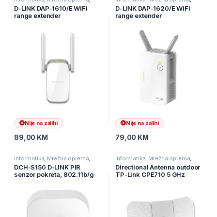
Pojačivači dometa i AP
Ruteri
D-LINK DAP-1610/E WiFi
D-LINK DAP-1620/E WiFi
range extender
range extender
Nije na zalihi
Nije na zalihi
89,00
KM
79,00
KM
Informatika
,
Mrežna oprema
,
Informatika
,
Mrežna oprema
,
Ostala mrežna oprema
Ruteri
DCH-S150 D-LINK PIR
Directional Antenna outdoor
senzor pokreta, 802.11b/g
TP-Link CPE710 5 GHz
mydlink Home
AC867 23 dBi vanjski CPE,
gigabitni Ethernet, 23 dBi,
30+ km