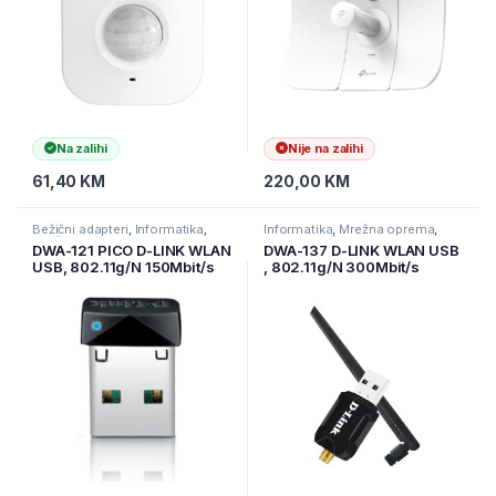
Na zalihi
Nije na zalihi
61,40
KM
220,00
KM
Bežični adapteri
,
Informatika
,
Informatika
,
Mrežna oprema
,
Mrežna oprema
Ostala mrežna oprema
DWA-121 PICO D-LINK WLAN
DWA-137 D-LINK WLAN USB
USB, 802.11g/N 150Mbit/s
, 802.11g/N 300Mbit/s