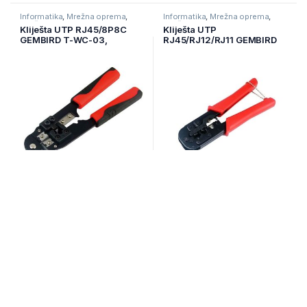
Informatika
,
Mrežna oprema
,
Informatika
,
Mrežna oprema
,
Mrežni alat
Mrežni alat
Kliješta UTP RJ45/8P8C
Kliješta UTP
GEMBIRD T-WC-03,
RJ45/RJ12/RJ11 GEMBIRD
Crimp/cutt/stripp tool
T-WC-01, modular Crimp
Na zalihi
Na zalihi
14,00
KM
22,50
KM
Informatika
,
Mrežna oprema
,
Informatika
,
Mrežna oprema
,
Mrežni alat
Ostala mrežna oprema
Kliješta UTP
Konektor 10 komada
RJ45/RJ12/RJ11 GEMBIRD
GEMBIRD LC-PTF7-01/10,
T-WC-02, modular Crimp
Shielded modular CAT7,
pass-through type plug 15u”
gold, plated