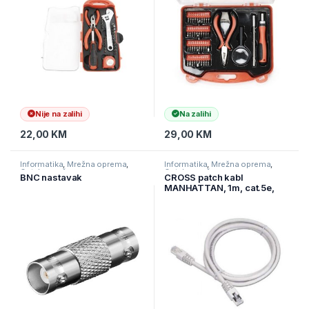
Nije na zalihi
Na zalihi
22,00
KM
29,00
KM
Informatika
,
Mrežna oprema
,
Informatika
,
Mrežna oprema
,
Ostala mrežna oprema
Ostala mrežna oprema
BNC nastavak
CROSS patch kabl
MANHATTAN, 1m, cat.5e,
grey, 329378