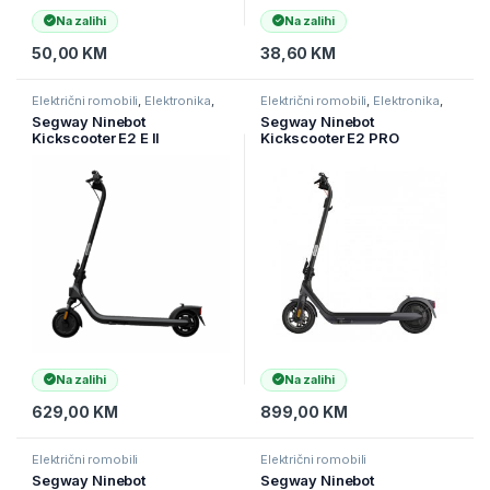
Na zalihi
Na zalihi
50,00
KM
38,60
KM
Električni romobili
,
Elektronika
,
Električni romobili
,
Elektronika
,
eMobilnost
eMobilnost
Segway Ninebot
Segway Ninebot
Kickscooter E2 E II
Kickscooter E2 PRO
Na zalihi
Na zalihi
629,00
KM
899,00
KM
Električni romobili
Električni romobili
Segway Ninebot
Segway Ninebot