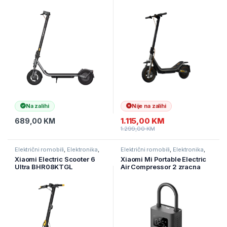
Na zalihi
Nije na zalihi
1.115,00
KM
689,00
KM
1.299,00
KM
Električni romobili
,
Elektronika
,
Električni romobili
,
Elektronika
,
eMobilnost
eMobilnost
Xiaomi Electric Scooter 6
Xiaomi Mi Portable Electric
Ultra BHR08KTGL
Air Compressor 2 zracna
pumpa BHR7112GL