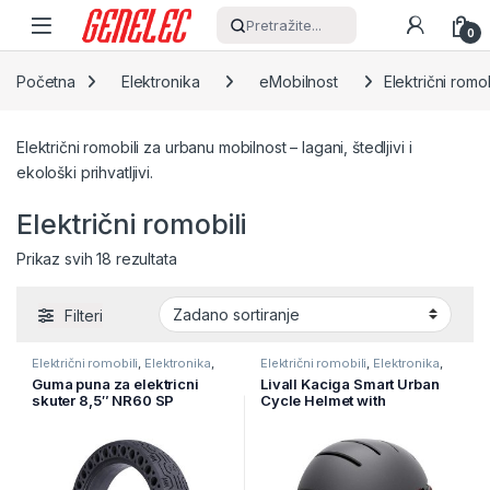
Skip to navigation
Skip to content
Pretražite...
0
Početna
Elektronika
eMobilnost
Električni romob
Električni romobili za urbanu mobilnost – lagani, štedljivi i
ekološki prihvatljivi.
Električni romobili
Prikaz svih 18 rezultata
Filteri
Električni romobili
,
Elektronika
,
Električni romobili
,
Elektronika
,
eMobilnost
eMobilnost
Guma puna za elektricni
Livall Kaciga Smart Urban
skuter 8,5″ NR60 SP
Cycle Helmet with
Controller, Handsfree,
Indicator, Microphone,
Music Speakers BH51M
Black, 55-61cm