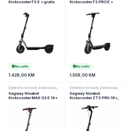
Kickscooter F3 E + gratis
Kickscooter F3 PRO E +
kaciga za skuter
gratis nosač za mobitel
Na zalihi
Na zalihi
1.429,00
KM
1.559,00
KM
Električni romobili
,
Elektronika
,
Električni romobili
,
Elektronika
,
eMobilnost
eMobilnost
Segway Ninebot
Segway Ninebot
Kickscooter MAX G3 E 16+
Kickscooter ZT3 PRO 16+,
years,130 kg, domet 80 km,
130 kg, domet 70 km, 25
25 km/h, 30%, 11”, 2000 W
km/h, 25%, 11”, 1600 W