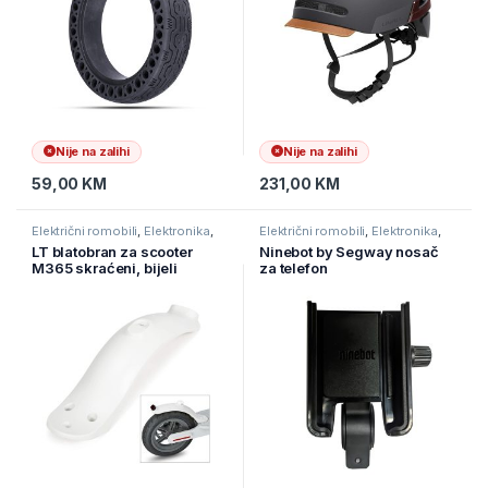
Nije na zalihi
Nije na zalihi
59,00
KM
231,00
KM
Električni romobili
,
Elektronika
,
Električni romobili
,
Elektronika
,
eMobilnost
eMobilnost
LT blatobran za scooter
Ninebot by Segway nosač
M365 skraćeni, bijeli
za telefon