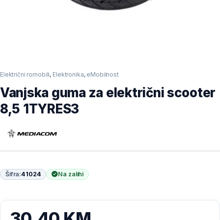
Električni romobili
,
Elektronika
,
eMobilnost
Vanjska guma za električni scooter
8,5 1TYRES3
Šifra:
41024
Na zalihi
30,40
KM