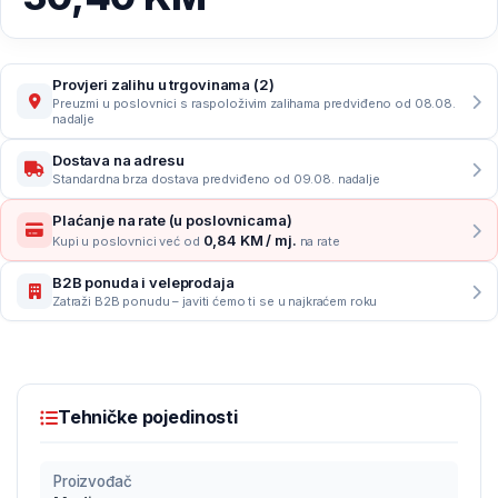
Provjeri zalihu u trgovinama (2)
Preuzmi u poslovnici s raspoloživim zalihama predviđeno od 08.08.
nadalje
Dostava na adresu
Standardna brza dostava predviđeno od 09.08. nadalje
Plaćanje na rate (u poslovnicama)
0,84 KM / mj.
Kupi u poslovnici već od
na rate
B2B ponuda i veleprodaja
Zatraži B2B ponudu – javiti ćemo ti se u najkraćem roku
Tehničke pojedinosti
Proizvođač