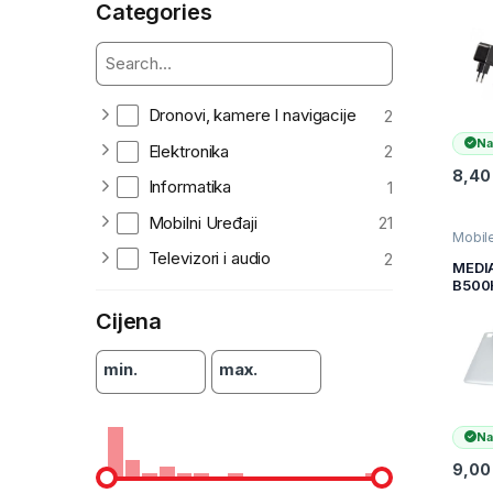
Categories
(TAB
MOBI
MEDI
Dronovi, kamere I navigacije
2
Na
Elektronika
2
8,4
Informatika
1
Mobilni Uređaji
21
Mobile
pribor
Televizori i audio
2
Uređaj
MEDI
maske 
B500
provi
Cijena
zašti
navla
smar
min.
max.
B500
Na
9,0