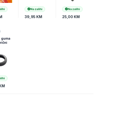
lihi
Na zalihi
Na zalihi
M
39,95
KM
25,00
KM
i
ika
,
a guma
ost
rični
 8,5
S3
lihi
KM