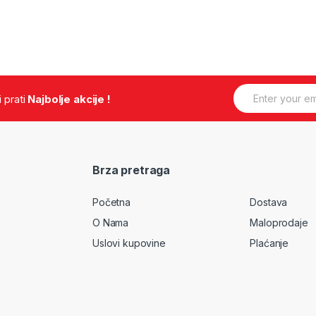
E
.i prati
Najbolje akcije !
m
a
i
l
*
Brza pretraga
Početna
Dostava
O Nama
Maloprodaje
Uslovi kupovine
Plaćanje