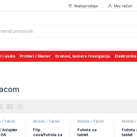
Maloprodaje
Moj račun
s search
i i audio
Printeri i Skener
Dronovi, kamere I navigacije
Elektronika
iacom
 / Tablet
Mobile / Tablet
Mobile / Tablet
Mobile /
,
Mobilni
pribor
,
Mobilni
pribor
,
Mobilni
pribor
,
M
i
,
Punjači
Uređaji
Uređaji
Uređaji
 Adapter
Flip
Futrola za
Futrola
2.0A
case/futrola za
tablet
tablet