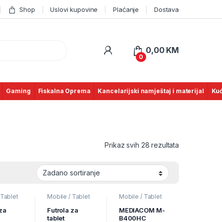
Shop
Uslovi kupovine
Plaćanje
Dostava
0,00
KM
0
Gaming
Fiskalna Oprema
Kancelarijski namještaj i materijal
Kuć
Prikaz svih 28 rezultata
 Tablet
Mobile / Tablet
Mobile / Tablet
obilni
pribor
,
Mobilni
pribor
,
Mobilni
Uređaji
Uređaji
,
Zaštitne
 za
Futrola za
MEDIACOM M-
maske i coveri
tablet
B400HC