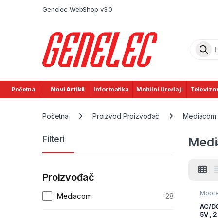
Skip to navigation
Skip to content
Genelec WebShop v3.0
Product
Početna
Novi Artikli
Informatika
Mobilni Uređaji
Televizor
Početna
Proizvod Proizvođač
Mediacom
Filteri
Med
Proizvođač
Mobile
Mediacom
28
pribor
Uređaj
AC/DC
5V , 