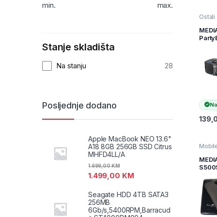
min.
max.
Ostali
pribor
i audi
MEDI
pribor 
Part
kablov
Stanje skladišta
bluet
PS60
Na stanju
28
Posljednje dodano
Na
139,
Apple MacBook NEO 13.6"
A18 8GB 256GB SSD Citrus
Mobile
pribor
MHFD4LL/A
Uređaj
MEDI
maske 
1.699,00
KM
S500
1.499,00
KM
silik
crna 
za sm
Seagate HDD 4TB SATA3
S500
256MB
6Gb/s,5400RPM,Barracud