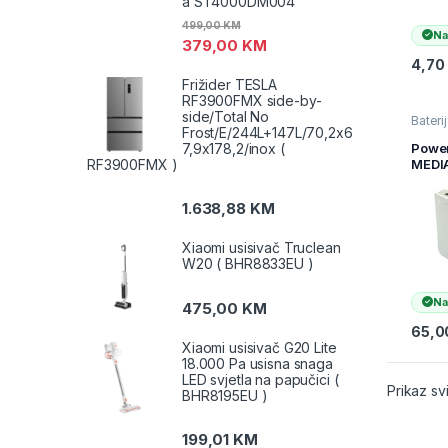
a ST4000DM004
499,00
KM
Na
379,00
KM
4,70
Frižider TESLA
RF3900FMX side-by-
side/Total No
Baterij
Frost/E/244L+147L/70,2x6
Elektr
Punjiv
Powe
7,9x178,2/inox (
MEDI
RF3900FMX )
PBS1
punja
1.638,88
KM
bateri
1040
bijeli
Xiaomi usisivač Truclean
W20 ( BHR8833EU )
Na
475,00
KM
65,0
Xiaomi usisivač G20 Lite
18.000 Pa usisna snaga
LED svjetla na papučici (
Prikaz sv
BHR8195EU )
199,01
KM