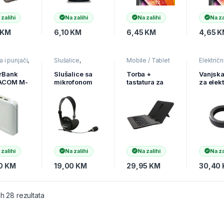
 zalihi
Na zalihi
Na zalihi
Na za
KM
6,10
KM
6,45
KM
4,65
K
a i punjači
,
Slušalice
,
Mobile / Tablet
Električn
onika
,
Televizori i
pribor
,
Mobilni
romobili
,
e baterije
audio
Uređaji
Elektron
rBank
Slušalice sa
Torba +
Vanjsk
eMobiln
ACOM M-
mikrofonom
tastatura za
za elekt
04L
MEDIACOM
tablet
scooter
č za
AP855
MEDIACOM M-
1TYRE
je
CASEK7 7″
0mAh
 zalihi
Na zalihi
Na zalihi
Na za
0
KM
19,00
KM
29,95
KM
30,40
ih 28 rezultata