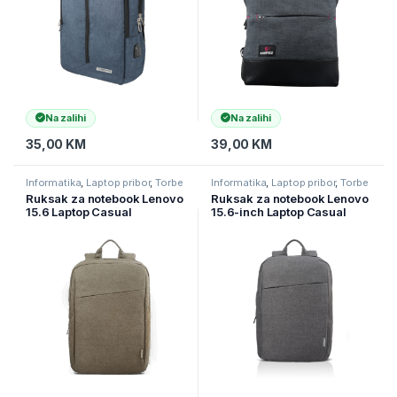
Na zalihi
Na zalihi
35,00
KM
39,00
KM
Informatika
,
Laptop pribor
,
Torbe
Informatika
,
Laptop pribor
,
Torbe
za laptope
za laptope
Ruksak za notebook Lenovo
Ruksak za notebook Lenovo
15.6 Laptop Casual
15.6-inch Laptop Casual
Backpack B210 Green
Backpack B210 Grey,
GX40Q17228
4X40T84058