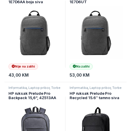
1E7D6AA boja siva
1E7D6UT
Nije na zalihi
Na zalihi
43,00
KM
53,00
KM
Informatika
,
Laptop pribor
,
Torbe
Informatika
,
Laptop pribor
,
Torbe
za laptope
za laptope
HP ruksak Prelude Pro
HP ruksak Prelude Pro
Backpack 15,6”, 4Z513AA
Recycled 15.6″ tamno siva
boja 1X644AA