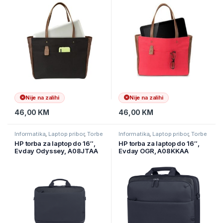
Nije na zalihi
Nije na zalihi
46,00
KM
46,00
KM
Informatika
,
Laptop pribor
,
Torbe
Informatika
,
Laptop pribor
,
Torbe
za laptope
za laptope
HP torba za laptop do 16″,
HP torba za laptop do 16″,
Evday Odyssey, A08JTAA
Evday OGR, A08KKAA