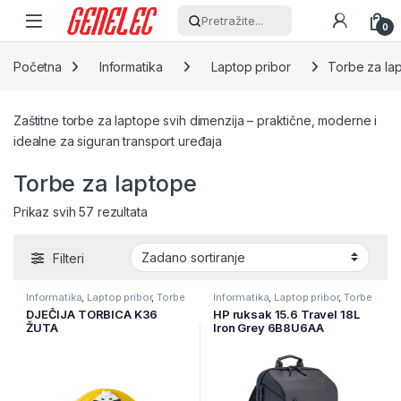
Skip to navigation
Skip to content
Pretražite...
0
Početna
Informatika
Laptop pribor
Torbe za la
Zaštitne torbe za laptope svih dimenzija – praktične, moderne i
idealne za siguran transport uređaja
Torbe za laptope
Prikaz svih 57 rezultata
Filteri
Informatika
,
Laptop pribor
,
Torbe
Informatika
,
Laptop pribor
,
Torbe
za laptope
za laptope
DJEČIJA TORBICA K36
HP ruksak 15.6 Travel 18L
ŽUTA
Iron Grey 6B8U6AA