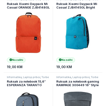
za laptope
za laptope
Ruksak Xiaomi Daypack Mi
Ruksak Xiaomi Daypack Mi
Casual ORANGE ZJB4148GL
Casual ZJB4145GL Bright
Blue
Na zalihi
Na zalihi
19,00
KM
19,00
KM
Informatika
,
Laptop pribor
,
Torbe
Informatika
,
Laptop pribor
,
Torbe
za laptope
za laptope
Ruksak za notebook 15,6″
Ruksak za notebook gaming
ESPERANZA TARANTO
RAMPAGE 300449 16″ Style
ET196
Computer Notebook
Backpack