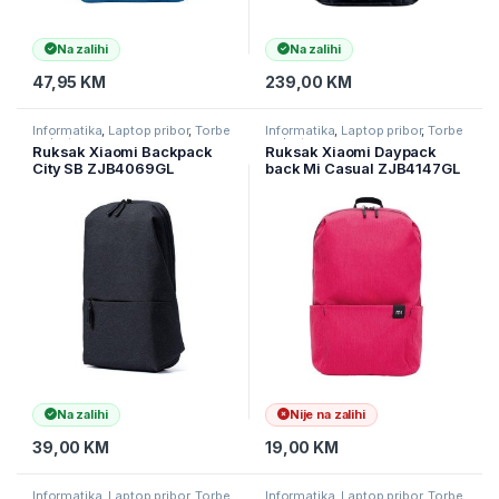
Na zalihi
Na zalihi
47,95
KM
239,00
KM
Informatika
,
Laptop pribor
,
Torbe
Informatika
,
Laptop pribor
,
Torbe
za laptope
za laptope
Ruksak Xiaomi Backpack
Ruksak Xiaomi Daypack
City SB ZJB4069GL
back Mi Casual ZJB4147GL
Pink
Na zalihi
Nije na zalihi
39,00
KM
19,00
KM
Informatika
,
Laptop pribor
,
Torbe
Informatika
,
Laptop pribor
,
Torbe