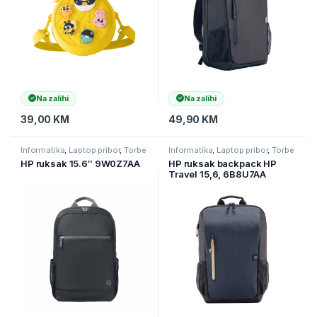
Na zalihi
Na zalihi
39,00
KM
49,90
KM
Informatika
,
Laptop pribor
,
Torbe
Informatika
,
Laptop pribor
,
Torbe
za laptope
za laptope
HP ruksak 15.6″ 9W0Z7AA
HP ruksak backpack HP
Travel 15,6, 6B8U7AA