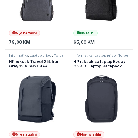
Nije na zalihi
Na zalihi
79,00
KM
65,00
KM
Informatika
,
Laptop pribor
,
Torbe
Informatika
,
Laptop pribor
,
Torbe
za laptope
za laptope
HP ruksak Travel 25L Iron
HP ruksak za laptop Evday
Grey 15.6 6H2D8AA
OGR 16 Laptop Backpack
A08KLUT
Nije na zalihi
Nije na zalihi