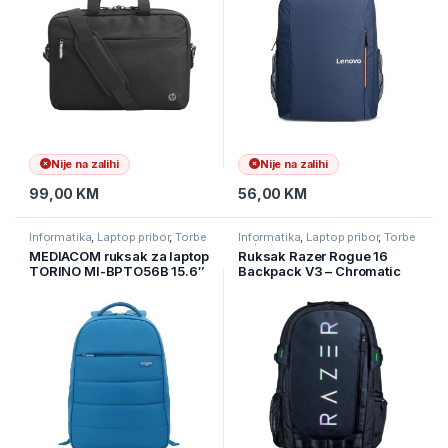
Nije na zalihi
Nije na zalihi
99,00
KM
56,00
KM
Informatika
,
Laptop pribor
,
Torbe
Informatika
,
Laptop pribor
,
Torbe
za laptope
za laptope
MEDIACOM ruksak za laptop
Ruksak Razer Rogue 16
TORINO MI-BPTO56B 15.6″
Backpack V3 – Chromatic
plavi
Edition RC81-03640116-
0000