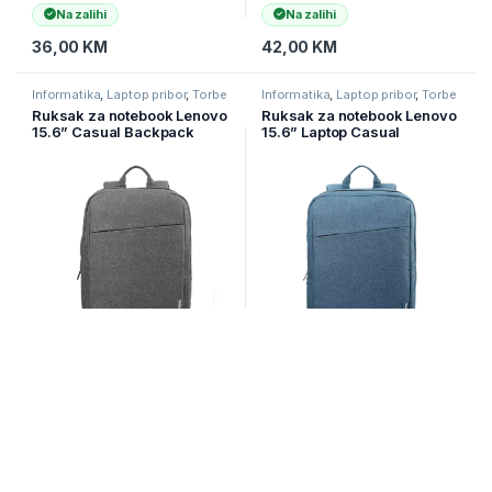
Na zalihi
Na zalihi
36,00
KM
42,00
KM
Informatika
,
Laptop pribor
,
Torbe
Informatika
,
Laptop pribor
,
Torbe
za laptope
za laptope
Ruksak za notebook Lenovo
Ruksak za notebook Lenovo
15.6” Casual Backpack
15.6” Laptop Casual
B210 – Grey GX40Q17227
Backpack B210 – Blue
GX40Q17226
Na zalihi
Na zalihi
36,00
KM
36,00
KM
Informatika
,
Laptop pribor
,
Torbe
Informatika
,
Laptop pribor
,
Torbe
za laptope
za laptope
Ruksak za notebook
Ruksak za notebook
TUCANO ROLLO 15.6 crni
TUCANO ruksak GLOBAL