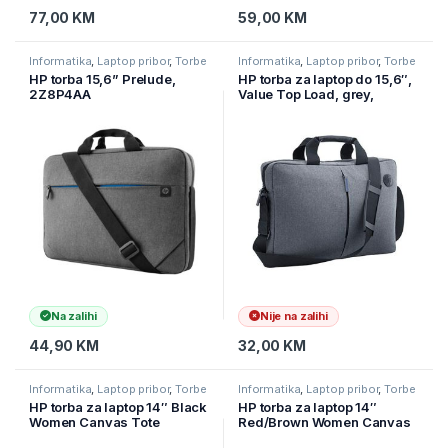
77,00
KM
59,00
KM
Informatika
,
Laptop pribor
,
Torbe
Informatika
,
Laptop pribor
,
Torbe
za laptope
za laptope
HP torba 15,6” Prelude,
HP torba za laptop do 15,6″,
2Z8P4AA
Value Top Load, grey,
K0B38AA
Na zalihi
Nije na zalihi
44,90
KM
32,00
KM
Informatika
,
Laptop pribor
,
Torbe
Informatika
,
Laptop pribor
,
Torbe
za laptope
za laptope
HP torba za laptop 14″ Black
HP torba za laptop 14″
Women Canvas Tote
Red/Brown Women Canvas
V1M56AA
Tote V1M57AA