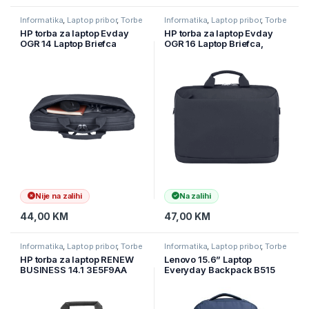
Informatika
,
Laptop pribor
,
Torbe
Informatika
,
Laptop pribor
,
Torbe
za laptope
za laptope
HP torba za laptop Evday
HP torba za laptop Evday
OGR 14 Laptop Briefca
OGR 16 Laptop Briefca,
A08KGAA
A08KHUT
Nije na zalihi
Na zalihi
44,00
KM
47,00
KM
Informatika
,
Laptop pribor
,
Torbe
Informatika
,
Laptop pribor
,
Torbe
za laptope
za laptope
HP torba za laptop RENEW
Lenovo 15.6” Laptop
BUSINESS 14.1 3E5F9AA
Everyday Backpack B515
GX40Q75216