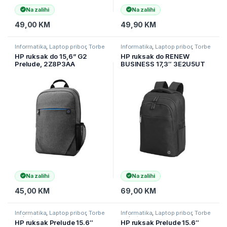
Na zalihi
Na zalihi
49,00
KM
49,90
KM
Informatika
,
Laptop pribor
,
Torbe
Informatika
,
Laptop pribor
,
Torbe
za laptope
za laptope
HP ruksak do 15,6” G2
HP ruksak do RENEW
Prelude, 2Z8P3AA
BUSINESS 17,3″ 3E2U5UT
Na zalihi
Na zalihi
45,00
KM
69,00
KM
Informatika
,
Laptop pribor
,
Torbe
Informatika
,
Laptop pribor
,
Torbe
za laptope
za laptope
HP ruksak Prelude 15.6″
HP ruksak Prelude 15.6″