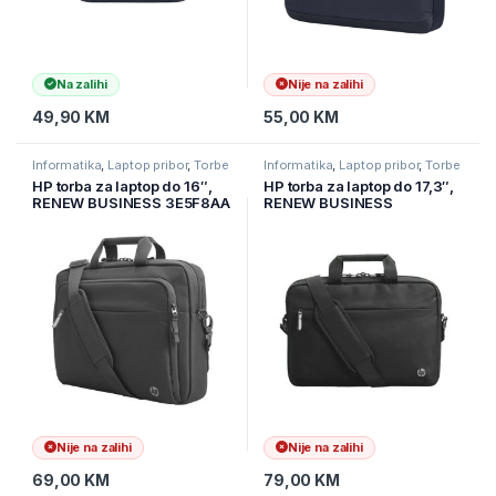
Na zalihi
Nije na zalihi
49,90
KM
55,00
KM
Informatika
,
Laptop pribor
,
Torbe
Informatika
,
Laptop pribor
,
Torbe
za laptope
za laptope
HP torba za laptop do 16″,
HP torba za laptop do 17,3″,
RENEW BUSINESS 3E5F8AA
RENEW BUSINESS
3E2U6AA
Nije na zalihi
Nije na zalihi
69,00
KM
79,00
KM