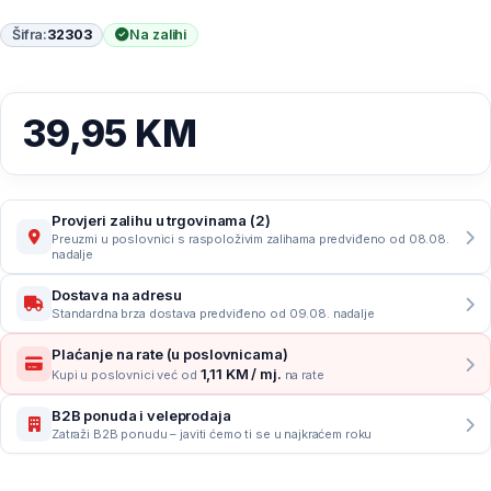
Šifra:
32303
Na zalihi
39,95
KM
Provjeri zalihu u trgovinama (2)
Preuzmi u poslovnici s raspoloživim zalihama predviđeno od 08.08.
nadalje
Dostava na adresu
Standardna brza dostava predviđeno od 09.08. nadalje
Plaćanje na rate (u poslovnicama)
1,11 KM / mj.
Kupi u poslovnici već od
na rate
B2B ponuda i veleprodaja
Zatraži B2B ponudu – javiti ćemo ti se u najkraćem roku