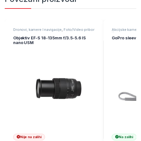
Dronovi, kamere I navigacije
,
Foto/Video pribor
Akcijske kamere
Kamere
Objektiv EF-S 18-135mm f/3.5-5.6 IS
GoPro sleeve 
nano USM
Nije na zalihi
Na zalihi