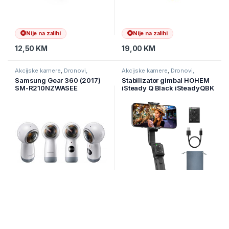
Nije na zalihi
Nije na zalihi
12,50
KM
19,00
KM
Akcijske kamere
,
Dronovi,
Akcijske kamere
,
Dronovi,
kamere I navigacije
,
Kamere
kamere I navigacije
,
Kamere
Samsung Gear 360 (2017)
Stabilizator gimbal HOHEM
SM-R210NZWASEE
iSteady Q Black iSteadyQBK
Nije na zalihi
Na zalihi
210,00
KM
109,00
KM