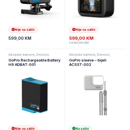
Nije na zalihi
Nije na zalihi
599,00
KM
599,00
KM
1.049,95
KM
Akcijske kamere
,
Dronovi,
Akcijske kamere
,
Dronovi,
kamere I navigacije
,
Kamere
kamere I navigacije
,
Kamere
GoPro Rechargeable Battery
GoPro sleeve – bijeli
H9 ADBAT-001
ACSST-002
Nije na zalihi
Na zalihi