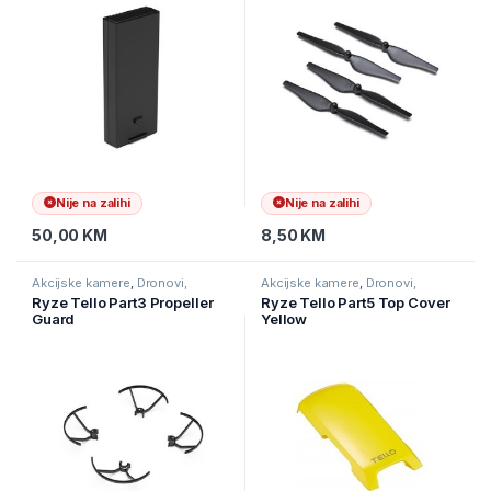
Nije na zalihi
Nije na zalihi
50,00
KM
8,50
KM
Akcijske kamere
,
Dronovi,
Akcijske kamere
,
Dronovi,
kamere I navigacije
,
Kamere
kamere I navigacije
,
Kamere
Ryze Tello Part3 Propeller
Ryze Tello Part5 Top Cover
Guard
Yellow