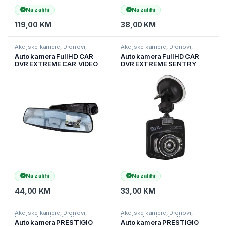
Na zalihi
Na zalihi
119,00
KM
38,00
KM
Akcijske kamere
,
Dronovi,
Akcijske kamere
,
Dronovi,
kamere I navigacije
,
Kamere
kamere I navigacije
,
Kamere
Auto kamera FullHD CAR
Auto kamera FullHD CAR
DVR EXTREME CAR VIDEO
DVR EXTREME SENTRY
RECORDER MIRROR XDR103
XDR102, BiH, LCD 2,4″, IR
LED, Motion detector
Na zalihi
Na zalihi
44,00
KM
33,00
KM
Akcijske kamere
,
Dronovi,
Akcijske kamere
,
Dronovi,
kamere I navigacije
,
Kamere
kamere I navigacije
,
Kamere
Auto kamera PRESTIGIO
Auto kamera PRESTIGIO