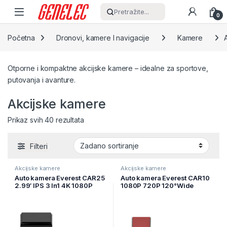
Skip to navigation
Skip to content
Pretražite...
0
Početna
Dronovi, kamere I navigacije
Kamere
Otporne i kompaktne akcijske kamere – idealne za sportove,
putovanja i avanture.
Akcijske kamere
Prikaz svih 40 rezultata
Filteri
Akcijske kamere
Akcijske kamere
Auto kamera Everest CAR25
Auto kamera Everest CAR10
2.99′ IPS 3 In1 4K 1080P
1080P 720P 120°Wide
Voice Controlled Night
Angle G-Sensor Wifi 64GB
Vision G-Sensor Wifi, 42551
TF Card Vehicle Front and
Rear Camera, 42548