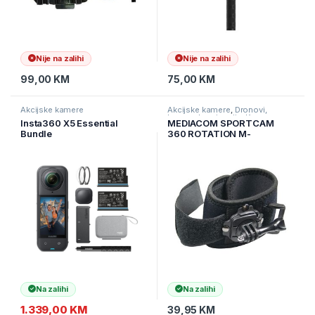
Nije na zalihi
Nije na zalihi
99,00
KM
75,00
KM
Akcijske kamere
Akcijske kamere
,
Dronovi,
kamere I navigacije
,
Kamere
Insta360 X5 Essential
MEDIACOM SPORTCAM
Bundle
360 ROTATION M-
ROTATION
Na zalihi
Na zalihi
1.339,00
KM
39,95
KM