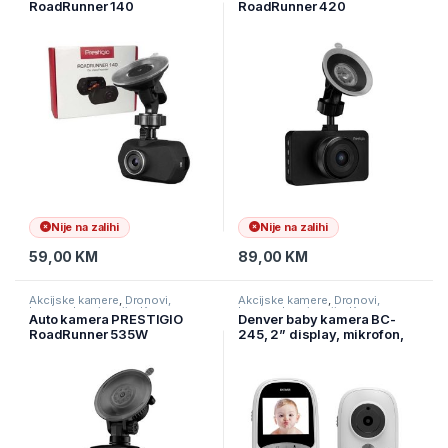
RoadRunner 140
RoadRunner 420
PCDVRR140
PCDVRR420
Nije na zalihi
Nije na zalihi
59,00
KM
89,00
KM
Akcijske kamere
,
Dronovi,
Akcijske kamere
,
Dronovi,
kamere I navigacije
,
Kamere
kamere I navigacije
,
Kamere
Auto kamera PRESTIGIO
Denver baby kamera BC-
RoadRunner 535W
245, 2” display, mikrofon,
PCDVRR535W
zvučnik, WiFi, Night Vision