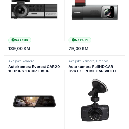
Na zalihi
Na zalihi
189,00
KM
79,00
KM
Akcijske kamere
Akcijske kamere
,
Dronovi,
kamere I navigacije
,
Kamere
Auto kamera Everest CAR20
Auto kamera FullHD CAR
10.0′ IPS 1080P 1080P
DVR EXTREME CAR VIDEO
130°Wide Angle Parking
RECORDER GUARD XDR101
Monitorable G-Sensor Voice
Control, 42550