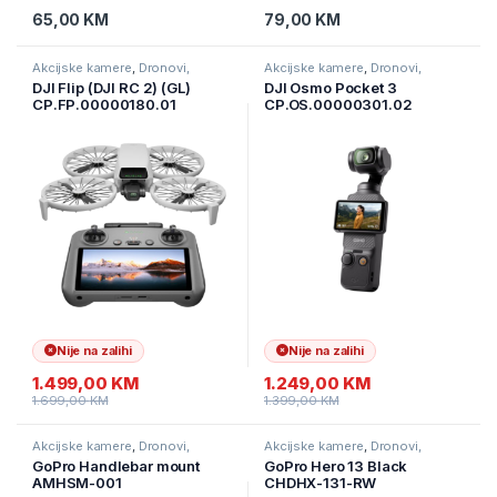
65,00
KM
79,00
KM
Akcijske kamere
,
Dronovi,
Akcijske kamere
,
Dronovi,
kamere I navigacije
,
Kamere
kamere I navigacije
,
Kamere
DJI Flip (DJI RC 2) (GL)
DJI Osmo Pocket 3
CP.FP.00000180.01
CP.OS.00000301.02
Nije na zalihi
Nije na zalihi
1.499,00
KM
1.249,00
KM
1.699,00
KM
1.399,00
KM
Akcijske kamere
,
Dronovi,
Akcijske kamere
,
Dronovi,
kamere I navigacije
,
Kamere
kamere I navigacije
,
Kamere
GoPro Handlebar mount
GoPro Hero 13 Black
AMHSM-001
CHDHX-131-RW