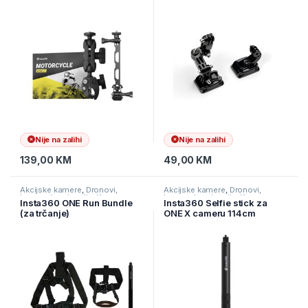
Nije na zalihi
Nije na zalihi
139,00
KM
49,00
KM
Akcijske kamere
,
Dronovi,
Akcijske kamere
,
Dronovi,
kamere I navigacije
,
Kamere
kamere I navigacije
,
Kamere
Insta360 ONE Run Bundle
Insta360 Selfie stick za
(za trčanje)
ONE X cameru 114cm