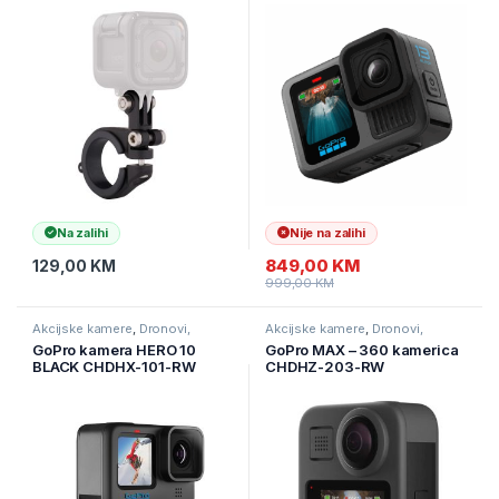
Na zalihi
Nije na zalihi
849,00
KM
129,00
KM
999,00
KM
Akcijske kamere
,
Dronovi,
Akcijske kamere
,
Dronovi,
kamere I navigacije
,
Kamere
kamere I navigacije
,
Kamere
GoPro kamera HERO 10
GoPro MAX – 360 kamerica
BLACK CHDHX-101-RW
CHDHZ-203-RW