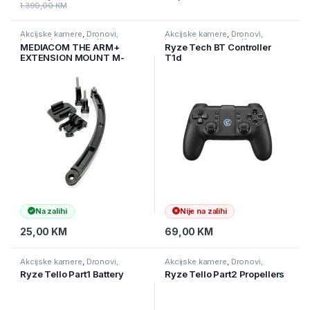
1.399,00
KM
Akcijske kamere
,
Dronovi,
Akcijske kamere
,
Dronovi,
kamere I navigacije
,
Kamere
kamere I navigacije
,
Kamere
MEDIACOM THE ARM+
Ryze Tech BT Controller
EXTENSION MOUNT M-
T1d
ARMEXT
Na zalihi
Nije na zalihi
25,00
KM
69,00
KM
Akcijske kamere
,
Dronovi,
Akcijske kamere
,
Dronovi,
kamere I navigacije
,
Kamere
kamere I navigacije
,
Kamere
Ryze Tello Part1 Battery
Ryze Tello Part2 Propellers