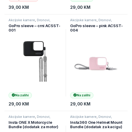
39,00
KM
29,00
KM
Akcijske kamere
,
Dronovi,
Akcijske kamere
,
Dronovi,
kamere I navigacije
,
Kamere
kamere I navigacije
,
Kamere
GoPro sleeve – crni ACSST-
GoPro sleeve – pink ACSST-
001
004
Na zalihi
Na zalihi
29,00
KM
29,00
KM
Akcijske kamere
,
Dronovi,
Akcijske kamere
,
Dronovi,
kamere I navigacije
,
Kamere
kamere I navigacije
,
Kamere
Insta ONE X Motorcycle
Insta360 One Helmet Mount
Bundle (dodatak za motor)
Bundle (dodatak za kacigu)