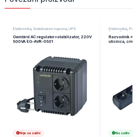
Elektronika
,
Stabilizatori napona
,
UPS
Elektronika
,
Prod
Smart Program
Gembird AC regulator+stabilizator, 220V
Razvodnik na
500VA EG-AVR-0501
uticnica, crni
prenaponska z
Nije na zalihi
Na zalihi