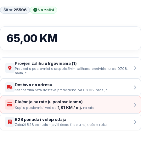
Šifra:
25596
Na zalihi
65,00
KM
Provjeri zalihu u trgovinama (1)
Preuzmi u poslovnici s raspoloživim zalihama predviđeno od 07.08.
nadalje
Dostava na adresu
Standardna brza dostava predviđeno od 08.08. nadalje
Plaćanje na rate (u poslovnicama)
1,81 KM / mj.
Kupi u poslovnici već od
na rate
B2B ponuda i veleprodaja
Zatraži B2B ponudu – javiti ćemo ti se u najkraćem roku