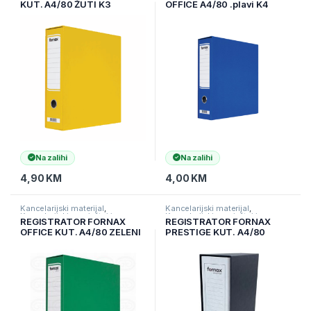
KUT. A4/80 ŽUTI K3
OFFICE A4/80 .plavi K4
Na zalihi
Na zalihi
4,90
KM
4,00
KM
Kancelarijski materijal
,
Kancelarijski materijal
,
Kancelarijski namještaj i
Kancelarijski namještaj i
REGISTRATOR FORNAX
REGISTRATOR FORNAX
materijal
,
Registratori
materijal
,
Registratori
OFFICE KUT. A4/80 ZELENI
PRESTIGE KUT. A4/80
K4
BIJELI K1