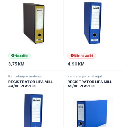
Na zalihi
Nije na zalihi
3,75
KM
4,90
KM
Kancelarijski materijal
,
Kancelarijski materijal
,
Kancelarijski namještaj i
Kancelarijski namještaj i
REGISTRATOR LIPA MILL
REGISTRATOR LIPA MILL
materijal
,
Registratori
materijal
,
Registratori
A4/80 PLAVI K3
A5/80 PLAVI K3