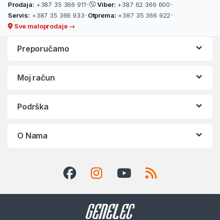
Prodaja:
+387 35 366 911
•
Viber:
+387 62 366 600
•
Servis:
+387 35 366 933
•
Otprema:
+387 35 366 922
•
Sve maloprodaje →
Preporučamo
Moj račun
Podrška
O Nama