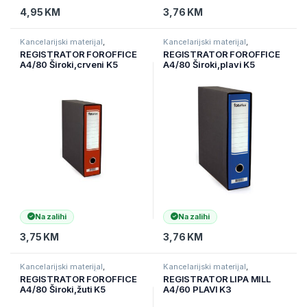
4,95
KM
3,76
KM
Kancelarijski materijal
,
Kancelarijski materijal
,
Kancelarijski namještaj i
Kancelarijski namještaj i
REGISTRATOR FOROFFICE
REGISTRATOR FOROFFICE
materijal
,
Registratori
materijal
,
Registratori
A4/80 Široki,crveni K5
A4/80 Široki,plavi K5
Na zalihi
Na zalihi
3,75
KM
3,76
KM
Kancelarijski materijal
,
Kancelarijski materijal
,
Kancelarijski namještaj i
Kancelarijski namještaj i
REGISTRATOR FOROFFICE
REGISTRATOR LIPA MILL
materijal
,
Registratori
materijal
,
Registratori
A4/80 Široki,žuti K5
A4/60 PLAVI K3