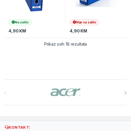
Na zalihi
Nije na zalihi
4,90
KM
4,90
KM
Prikaz svih 18 rezultata
Brands Carousel
KONTAKT: