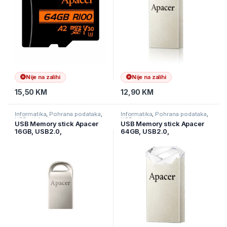
Nije na zalihi
Nije na zalihi
15,50
KM
12,90
KM
Informatika
,
Pohrana podataka
,
Informatika
,
Pohrana podataka
,
USB stickovi
USB stickovi
USB Memory stick Apacer
USB Memory stick Apacer
16GB, USB2.0,
64GB, USB2.0,
AP16GAH115S-1 SILVER
AP64GAH111CR-1 Crystal