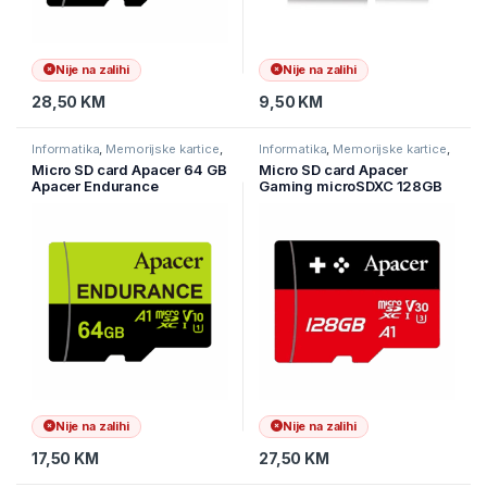
Nije na zalihi
Nije na zalihi
28,50
KM
9,50
KM
Informatika
,
Memorijske kartice
,
Informatika
,
Memorijske kartice
,
Pohrana podataka
Pohrana podataka
Micro SD card Apacer 64 GB
Micro SD card Apacer
Apacer Endurance
Gaming microSDXC 128GB
microSDXC Read/Write up to
AP128GMCSX10U7-RAGC
100 MB/s AP64GEDM1D05-
R
Nije na zalihi
Nije na zalihi
17,50
KM
27,50
KM