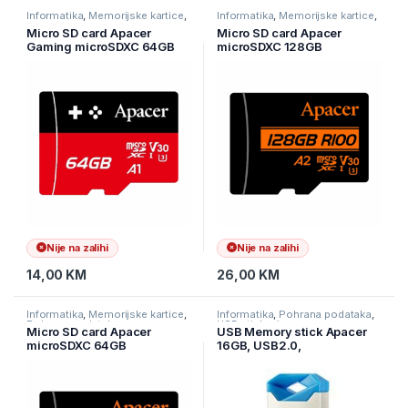
Informatika
,
Memorijske kartice
,
Informatika
,
Memorijske kartice
,
Pohrana podataka
Pohrana podataka
Micro SD card Apacer
Micro SD card Apacer
Gaming microSDXC 64GB
microSDXC 128GB
AP64GMCSX10U7-RAGC
AP128GMCSX10U8-R
Read/Write Speed (Up to)
100 MB/s
Nije na zalihi
Nije na zalihi
14,00
KM
26,00
KM
Informatika
,
Memorijske kartice
,
Informatika
,
Pohrana podataka
,
Pohrana podataka
USB stickovi
Micro SD card Apacer
USB Memory stick Apacer
microSDXC 64GB
16GB, USB2.0,
AP64GMCSX10U8-R
AP16GAH111U-1 BLUE
Read/Write Speed (Up to) 85
MB/s