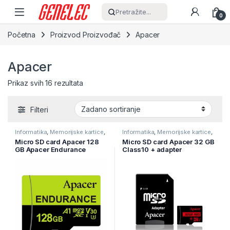
Skip to navigation
Skip to content
Pretražite...
0
Početna
Proizvod Proizvođač
Apacer
Apacer
Prikaz svih 16 rezultata
Filteri
Informatika
,
Memorijske kartice
,
Informatika
,
Memorijske kartice
,
Pohrana podataka
Pohrana podataka
Micro SD card Apacer 128
Micro SD card Apacer 32 GB
GB Apacer Endurance
Class10 + adapter
microSDXC Read/Write up to
AP32GMCSH10U5-R
100 MB/s AP128GEDM1D05-
R