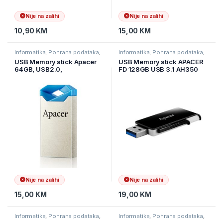
Nije na zalihi
Nije na zalihi
10,90
KM
15,00
KM
Informatika
,
Pohrana podataka
,
Informatika
,
Pohrana podataka
,
USB stickovi
USB stickovi
USB Memory stick Apacer
USB Memory stick APACER
64GB, USB2.0,
FD 128GB USB 3.1 AH350
AP64GAH111U-1 Blue
AP128GAH350B-1
Nije na zalihi
Nije na zalihi
15,00
KM
19,00
KM
Informatika
,
Pohrana podataka
,
Informatika
,
Pohrana podataka
,
USB stickovi
USB stickovi