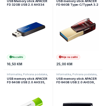
USB Memory stick APACER
USB memory stick APACER
FD 32GB USB 2.0 AH334
FD 64GB Type-C/TypeA 3.2
AP32GAH334U-1
OTG AH180 Red
AP64GAH180R-1
Na zalihi
Nije na zalihi
16,50
KM
25,00
KM
Informatika
,
Pohrana podataka
,
Informatika
,
Pohrana podataka
,
USB stickovi
USB stickovi
USB memory stick APACER
USB memory stick APACER
FD 64GB USB 2.0 AH335,
FD 64GB USB 2.0 AH336,
AP64GAH335G-1
AP64GAH336B-1