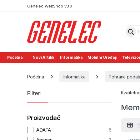
Skip to navigation
Skip to content
Genelec WebShop v3.0
Product
Početna
Novi Artikli
Informatika
Mobilni Uređaji
Televizor
Početna
Informatika
Pohrana podat
Filteri
Kvalitetn
Memo
Proizvođač
ADATA
6
Apacer