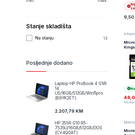
min.
max.
Ni
zal
9,50
Stanje skladišta
Inform
Na stanju
14
Memor
kartic
Micro
podat
Kings
GB
SDCS
Clas
Posljednje dodano
Canva
Plus 
adapt
Bs Re
Laptop HP ProBook 4 G1iR
10 UH
14
Na
U5/16GB/512GB/Win11pro
48,
(B9YK2ET)
59,90
2.207,79
KM
Memor
HP 255R G10 R5-
kartic
7535U/16GB/512GB/DOS
Micro
(CV4Q0AT)