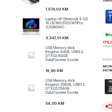
Sams
256G
to 17
1.574,02
KM
MB2
Laptop HP Elitebook 8 G2i
16 U5/16G/512G/W11Pro
(C5GM3AV)
Na
3.347,01
KM
175,
229,0
USB Memory stick
Kingston 64GB, USB3.2,
DTXG2/64GB
DataTraveler Exodia
Inform
Memor
kartic
MICR
podat
PATR
16,90
KM
32GB
Serie
USB Memory stick
PSF3
Kingston 256GB, USB3.2,
0
DTXG2/256GB
DataTraveler Exodia
56,00
KM
Ni
zal