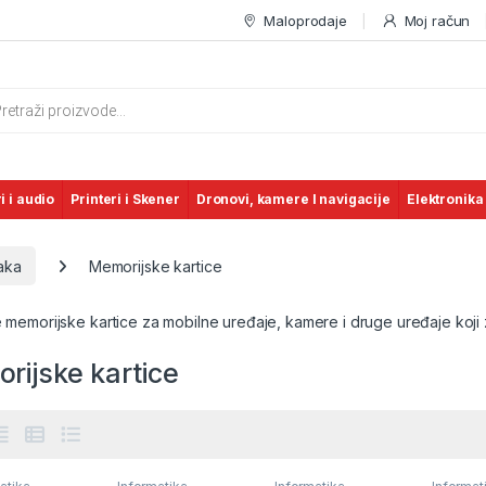
Maloprodaje
Moj račun
s search
i i audio
Printeri i Skener
Dronovi, kamere I navigacije
Elektronika
aka
Memorijske kartice
e memorijske kartice za mobilne uređaje, kamere i druge uređaje koji 
rijske kartice