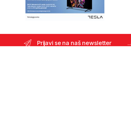
Prijavi se na naš newsletter
..
Pitanja ? Pozivite nas odmah !
(387)35 366 911
Viber podrška:
+387 62 366 600