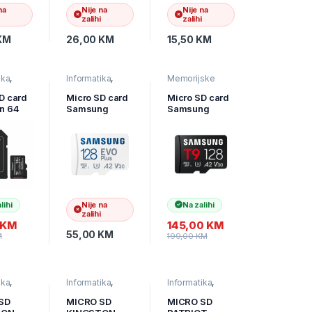
na
Nije na
Nije na
zalihi
zalihi
KM
26,00
KM
15,50
KM
ika
,
Informatika
,
Memorijske
ske
Memorijske
kartice
Pohrana
kartice
,
Pohrana
D card
Micro SD card
Micro SD card
a
podataka
n 64
Samsung
Samsung
128GB EVO
128GB T9
/64GB
Plus MB-
200MB/s
0
MC128SA/EU
Read,130MB/s
Select
Read : up to
Write MB-
160MB/s Write
MH128T/WW
r;100M
d,Class
I
lihi
Nije na
Na zalihi
zalihi
KM
145,00
KM
55,00
KM
M
199,00
KM
ika
,
Informatika
,
Informatika
,
ske
Memorijske
Memorijske
Pohrana
kartice
,
Pohrana
kartice
,
Pohrana
SD
MICRO SD
MICRO SD
a
podataka
podataka