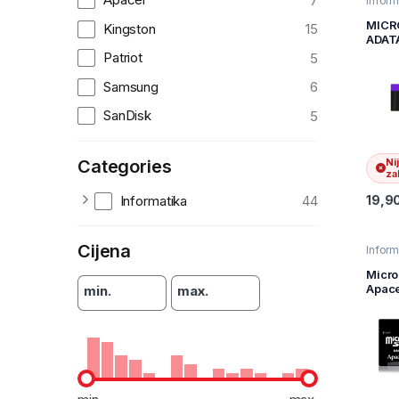
7
Inform
Memor
kartic
MICR
Kingston
15
podat
ADAT
CLAS
Patriot
5
AUSD
L10-R
Samsung
6
SanDisk
5
Categories
Ni
zal
Informatika
44
19,9
Cijena
Inform
Memor
kartic
Micro
podat
Apace
min.
max.
Class
adapt
AP32
0U5-