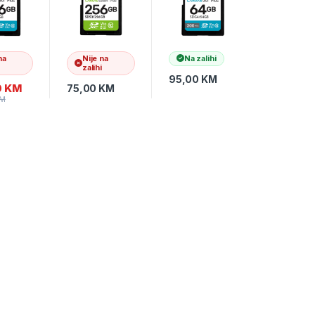
s,
Canvas Select
100MB/s,
Plus SD
DSLRs,
ess
adapter;100M
mirrorless
s, 4K
Bs Read,Class
cameras, 4K
10 UHS-I
video
na
Nije na
Na zalihi
zalihi
95,00
KM
0
KM
75,00
KM
M