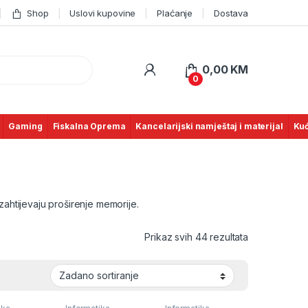
Shop
Uslovi kupovine
Plaćanje
Dostava
0,00
KM
0
Gaming
Fiskalna Oprema
Kancelarijski namještaj i materijal
Kuć
zahtijevaju proširenje memorije.
Prikaz svih 44 rezultata