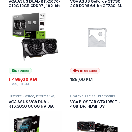
VGA ASUS DUAL-RTX5070-
VGA ASUS GeForce GT730
O12G 12GB GDDR7 , 192-bit,
2GB DDR5 64-bit GT730-SL-
3x DP, 1x HDMI
2GD5-BRK
Na zalihi
Nije na zalihi
1.499,00
KM
189,00
KM
1.699,00
KM
Grafičke Kartice
,
Informatika
,
Grafičke Kartice
,
Informatika
,
Računarske Komponente
Računarske Komponente
VGA ASUS VGA DUAL-
VGA BIOSTAR GTX1050Ti-
RTX3050 OC 6G NVIDIA
4GB, DP, HDMI, DVI
GeForce RTX 3050 6GB
GDDR6 96bit, DVI-D, HDMI,
3xDP