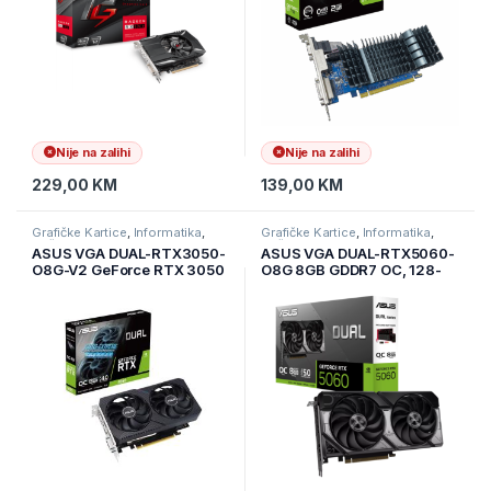
Nije na zalihi
Nije na zalihi
229,00
KM
139,00
KM
Grafičke Kartice
,
Informatika
,
Grafičke Kartice
,
Informatika
,
Računarske Komponente
Računarske Komponente
ASUS VGA DUAL-RTX3050-
ASUS VGA DUAL-RTX5060-
O8G-V2 GeForce RTX 3050
O8G 8GB GDDR7 OC, 128-
V2 OC Edition 8GB GDDR6,
bit, 3x DP, 1x HDMI
DVI-D, HDMI, DP