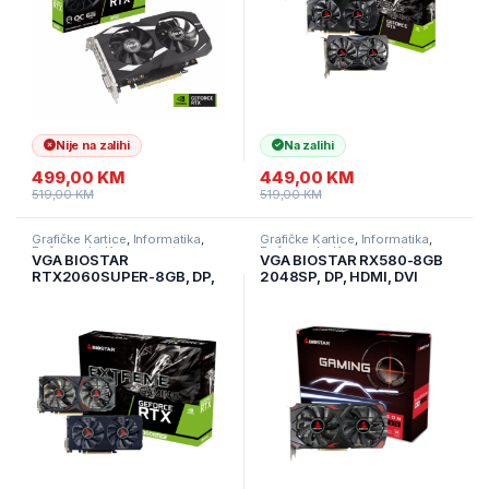
Nije na zalihi
Na zalihi
499,00
KM
449,00
KM
519,00
KM
519,00
KM
Grafičke Kartice
,
Informatika
,
Grafičke Kartice
,
Informatika
,
Računarske Komponente
Računarske Komponente
VGA BIOSTAR
VGA BIOSTAR RX580-8GB
RTX2060SUPER-8GB, DP,
2048SP, DP, HDMI, DVI
HDMI, DVI