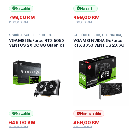
Na zalihi
Na zalihi
799,00
KM
499,00
KM
899,00
KM
569,00
KM
Grafičke Kartice
,
Informatika
,
Grafičke Kartice
,
Informatika
,
Računarske Komponente
Računarske Komponente
VGA MSI GeForce RTX 5050
VGA MSI NVIDIA GeForce
VENTUS 2X OC 8G Graphics
RTX 3050 VENTUS 2X 6G
Card w/ HDMI, Triple DP
OC 6GB GDDR6/96bit, 1xDP,
2xHDMI
Na zalihi
Nije na zalihi
649,00
KM
459,00
KM
689,00
KM
499,00
KM