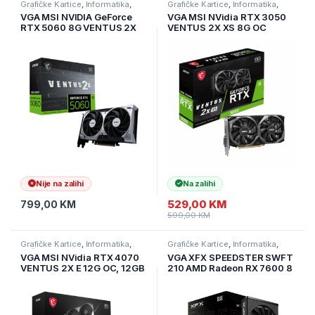
Grafičke Kartice
,
Informatika
,
Grafičke Kartice
,
Informatika
,
Računarske Komponente
Računarske Komponente
VGA MSI NVIDIA GeForce
VGA MSI NVidia RTX 3050
RTX 5060 8G VENTUS 2X
VENTUS 2X XS 8G OC
OC 8GB GDDR7, 128bit,
GDDR6 128bit, HDMI, DPx3,
3xDP, 1xHDMI
D0RTX3050VENTUS2XXS8
GOC
Nije na zalihi
Na zalihi
529,00
KM
799,00
KM
599,00
KM
Grafičke Kartice
,
Informatika
,
Grafičke Kartice
,
Informatika
,
Računarske Komponente
Računarske Komponente
VGA MSI NVidia RTX 4070
VGA XFX SPEEDSTER SWFT
VENTUS 2X E 12G OC, 12GB
210 AMD Radeon RX 7600 8
GDDR6X/192bit, PCI
GB GDDR6 128-bit HDMI 3x
Express Gen 4, 3xDP,
DP RX-76PSWFTFY
1xHDMI, 1x 8-pin,
D0RTX4070VENTUS2XE12