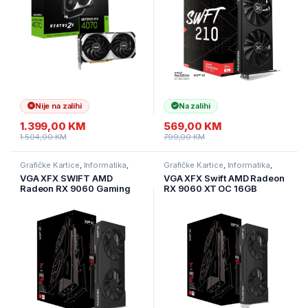
GOC
Nije na zalihi
Na zalihi
1.399,00
KM
569,00
KM
1.504,00
KM
799,00
KM
Grafičke Kartice
,
Informatika
,
Grafičke Kartice
,
Informatika
,
Računarske Komponente
Računarske Komponente
VGA XFX SWIFT AMD
VGA XFX Swift AMD Radeon
Radeon RX 9060 Gaming
RX 9060 XT OC 16GB
Edition with 8GB GDDR6
GDDR6 128-bit HDMI 2x DP
HDMI 2xDP, AMD RDNA 4,
RX-96TSW16BQ
black box, SI ONLY, RX-
96SWFT8BC