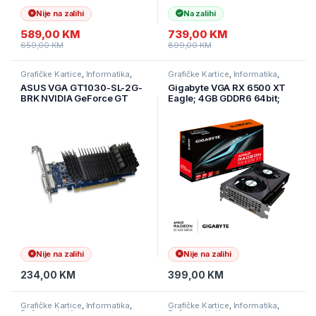
Nije na zalihi
Na zalihi
589,00
KM
739,00
KM
659,00
KM
899,00
KM
Grafičke Kartice
,
Informatika
,
Grafičke Kartice
,
Informatika
,
Računarske Komponente
Računarske Komponente
ASUS VGA GT1030-SL-2G-
Gigabyte VGA RX 6500 XT
BRK NVIDIA GeForce GT
Eagle; 4GB GDDR6 64bit;
1030 2GB GDDR5
HDMI,DP; GV-R65XTEAGLE-
64bit;DVI,HDMI;low profile
4GD G1
Nije na zalihi
Nije na zalihi
234,00
KM
399,00
KM
Grafičke Kartice
,
Informatika
,
Grafičke Kartice
,
Informatika
,
Računarske Komponente
Računarske Komponente