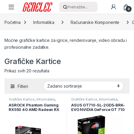
Skip to navigation
Skip to content
Pretražite...
0
Početna
Informatika
Računarske Komponente
G
Moćne grafičke kartice za igrice, renderovanje, video obradu i
profesionalne zadatke.
Grafičke Kartice
Prikaz svih 20 rezultata
Filteri
Grafičke Kartice
,
Informatika
,
Grafičke Kartice
,
Informatika
,
Računarske Komponente
Računarske Komponente
ASROCK Phantom Gaming
ASUS GT710-SL-2GD5-BRK-
RX550 4G AMD Radeon RX
EVO NVIDIA GeForce GT 710
550 4GB GDDR5 128bit
2GB GDDR5, 64bit, 1xDVI-D,
DVI,HDMI,DP
1x D-Sub,