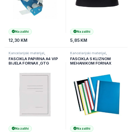
Na zalihi
Na zalihi
12,30
KM
5,85
KM
Kancelarijski materijal
,
Kancelarijski materijal
,
Kancelarijski namještaj i
Kancelarijski namještaj i
FASCIKLA PAPIRNA A4 VIP
FASCIKLA S KLIZNOM
materijal
,
Ostali kancelarijski
materijal
,
Ostali kancelarijski
BIJELA FORNAX ,GTG
MEHANIKOM FORNAX
materijal
materijal
40508 PLAVA
Na zalihi
Na zalihi