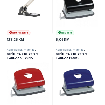
Nije na zalihi
Na zalihi
128,25
KM
5,05
KM
Kancelarijski materijal
,
Kancelarijski materijal
,
Kancelarijski namještaj i
Kancelarijski namještaj i
BUŠILICA 2 RUPE 20L
BUŠILICA 2 RUPE 20L
materijal
,
Ostali kancelarijski
materijal
,
Ostali kancelarijski
FORNAX CRVENA
FORNAX PLAVA
materijal
materijal