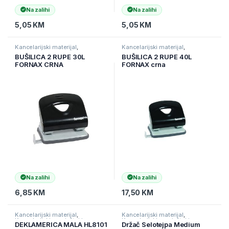
Na zalihi
Na zalihi
5,05
KM
5,05
KM
Kancelarijski materijal
,
Kancelarijski materijal
,
Kancelarijski namještaj i
Kancelarijski namještaj i
BUŠILICA 2 RUPE 30L
BUŠILICA 2 RUPE 40L
materijal
,
Ostali kancelarijski
materijal
,
Ostali kancelarijski
FORNAX CRNA
FORNAX crna
materijal
materijal
Na zalihi
Na zalihi
6,85
KM
17,50
KM
Kancelarijski materijal
,
Kancelarijski materijal
,
Kancelarijski namještaj i
Kancelarijski namještaj i
DEKLAMERICA MALA HL8101
Držač Selotejpa Medium
materijal
,
Ostali kancelarijski
materijal
,
Ostali kancelarijski