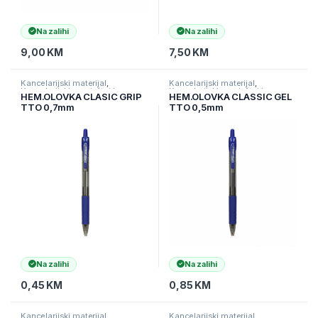
Na zalihi
Na zalihi
9,00
KM
7,50
KM
Kancelarijski materijal
,
Kancelarijski materijal
,
Kancelarijski namještaj i
Kancelarijski namještaj i
HEM.OLOVKA CLASIC GRIP
HEM.OLOVKA CLASSIC GEL
materijal
,
Ostali kancelarijski
materijal
,
Ostali kancelarijski
TTO 0,7mm
TTO 0,5mm
materijal
materijal
PLAVA,TTO402618
plava,TT402624
Na zalihi
Na zalihi
0,45
KM
0,85
KM
Kancelarijski materijal
,
Kancelarijski materijal
,