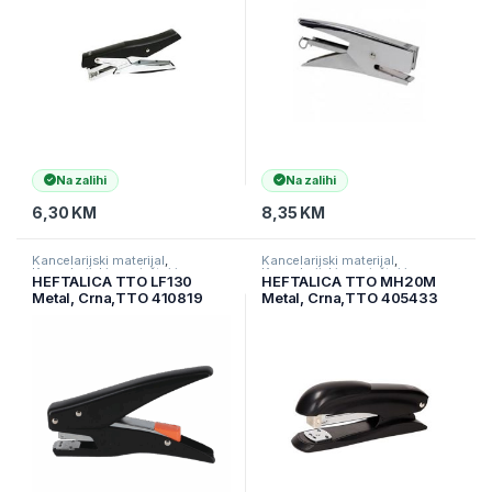
Na zalihi
Na zalihi
6,30
KM
8,35
KM
Kancelarijski materijal
,
Kancelarijski materijal
,
Kancelarijski namještaj i
Kancelarijski namještaj i
HEFTALICA TTO LF130
HEFTALICA TTO MH20M
materijal
,
Ostali kancelarijski
materijal
,
Ostali kancelarijski
Metal, Crna,TTO 410819
Metal, Crna,TTO 405433
materijal
materijal