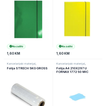
Na zalihi
Na zalihi
1,60
KM
1,60
KM
Kancelarijski materijal
,
Kancelarijski materijal
,
Kancelarijski namještaj i
Kancelarijski namještaj i
Folija STRECH 5KG GROSS
Folija A4 210X297 U
materijal
,
Ostali kancelarijski
materijal
,
Ostali kancelarijski
FORNAX 1772 50 MIC
materijal
materijal
GLOSS 100/1