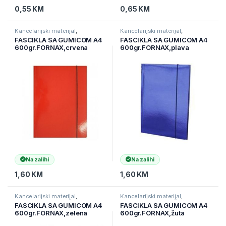
0,55
KM
0,65
KM
Kancelarijski materijal
,
Kancelarijski materijal
,
Kancelarijski namještaj i
Kancelarijski namještaj i
FASCIKLA SA GUMICOM A4
FASCIKLA SA GUMICOM A4
materijal
,
Ostali kancelarijski
materijal
,
Ostali kancelarijski
600gr.FORNAX,crvena
600gr.FORNAX,plava
materijal
materijal
Na zalihi
Na zalihi
1,60
KM
1,60
KM
Kancelarijski materijal
,
Kancelarijski materijal
,
Kancelarijski namještaj i
Kancelarijski namještaj i
FASCIKLA SA GUMICOM A4
FASCIKLA SA GUMICOM A4
materijal
,
Ostali kancelarijski
materijal
,
Ostali kancelarijski
600gr.FORNAX,zelena
600gr.FORNAX,žuta
materijal
materijal