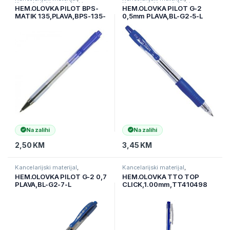
Kancelarijski namještaj i
Kancelarijski namještaj i
HEM.OLOVKA PILOT BPS-
HEM.OLOVKA PILOT G-2
materijal
,
Ostali kancelarijski
materijal
,
Ostali kancelarijski
MATIK 135,PLAVA,BPS-135-
0,5mm PLAVA,BL-G2-5-L
materijal
materijal
F-L
Na zalihi
Na zalihi
2,50
KM
3,45
KM
Kancelarijski materijal
,
Kancelarijski materijal
,
Kancelarijski namještaj i
Kancelarijski namještaj i
HEM.OLOVKA PILOT G-2 0,7
HEM.OLOVKA TTO TOP
materijal
,
Ostali kancelarijski
materijal
,
Ostali kancelarijski
PLAVA,BL-G2-7-L
CLICK,1.00mm,TT410498
materijal
materijal