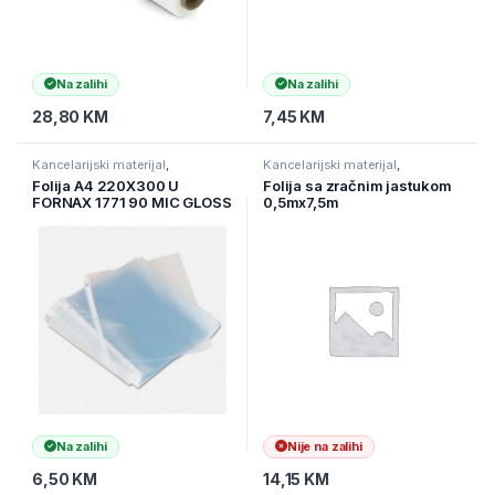
Na zalihi
Na zalihi
28,80
KM
7,45
KM
Kancelarijski materijal
,
Kancelarijski materijal
,
Kancelarijski namještaj i
Kancelarijski namještaj i
Folija A4 220X300 U
Folija sa zračnim jastukom
materijal
,
Ostali kancelarijski
materijal
,
Ostali kancelarijski
FORNAX 1771 90 MIC GLOSS
0,5mx7,5m
materijal
materijal
50/1
Na zalihi
Nije na zalihi
6,50
KM
14,15
KM