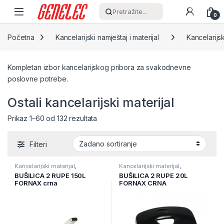
Skip to navigation
Skip to content
Pretražite...
0
Početna
Kancelarijski namještaj i materijal
Kancelarijsk
Kompletan izbor kancelarijskog pribora za svakodnevne
poslovne potrebe.
Ostali kancelarijski materijal
Prikaz 1–60 od 132 rezultata
Filteri
Kancelarijski materijal
,
Kancelarijski materijal
,
Kancelarijski namještaj i
Kancelarijski namještaj i
BUŠILICA 2 RUPE 150L
BUŠILICA 2 RUPE 20L
materijal
,
Ostali kancelarijski
materijal
,
Ostali kancelarijski
FORNAX crna
FORNAX CRNA
materijal
materijal