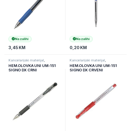
Na zalihi
Na zalihi
3,45
KM
0,20
KM
Kancelarijski materijal
,
Kancelarijski materijal
,
Kancelarijski namještaj i
Kancelarijski namještaj i
HEM.OLOVKA UNI UM-151
HEM.OLOVKA UNI UM-151
materijal
,
Ostali kancelarijski
materijal
,
Ostali kancelarijski
SIGNO DX CRNI
SIGNO DX CRVENI
materijal
materijal