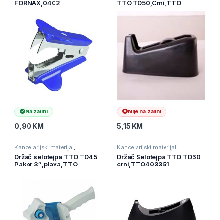
FORNAX,0402
TTO TD50,Crni,TTO
materijal
materijal
403352
Na zalihi
Nije na zalihi
0,90
KM
5,15
KM
Kancelarijski materijal
,
Kancelarijski materijal
,
Kancelarijski namještaj i
Kancelarijski namještaj i
Držač selotejpa TTO TD45
Držač Selotejpa TTO TD60
materijal
,
Ostali kancelarijski
materijal
,
Ostali kancelarijski
Paker 3″,plava,TTO
crni,TTO403351
materijal
materijal
404830