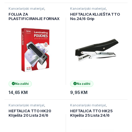
Kancelarijski materijal
,
Kancelarijski materijal
,
Kancelarijski namještaj i
Kancelarijski namještaj i
FOLIJA ZA
HEFTALICA KLIJEŠTA TTO
materijal
,
Ostali kancelarijski
materijal
,
Ostali kancelarijski
PLASTIFICIRANJE FORNAX
No.24/6 Grip
materijal
materijal
A4 80 mic GLOSS 100/1
Crna,TTO403296
Na zalihi
Na zalihi
14,65
KM
9,95
KM
Kancelarijski materijal
,
Kancelarijski materijal
,
Kancelarijski namještaj i
Kancelarijski namještaj i
HEFTALICA TTO HK20
HEFTALICA TTO HK25
materijal
,
Ostali kancelarijski
materijal
,
Ostali kancelarijski
Kliješta 20 Lista 24/6
Kliješta 25 Lista 24/6
materijal
materijal
Metalik,TTO403295
Metal,srebrena,TTO40448
0