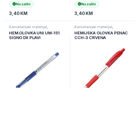
Na zalihi
Na zalihi
3,40
KM
3,40
KM
Kancelarijski materijal
,
Kancelarijski materijal
,
Kancelarijski namještaj i
Kancelarijski namještaj i
HEM.OLOVKA UNI UM-151
HEMIJSKA OLOVKA PENAC
materijal
,
Ostali kancelarijski
materijal
,
Ostali kancelarijski
SIGNO DX PLAVI
CCH-3 CRVENA
materijal
materijal
Na zalihi
Na zalihi
3,40
KM
1,75
KM
Kancelarijski materijal
,
Kancelarijski materijal
,
Kancelarijski namještaj i
Kancelarijski namještaj i
KNJIGA EVIDENCIJE O
KNJIGA EVIDENCIJE O
materijal
,
Ostali kancelarijski
materijal
,
Ostali kancelarijski
RADNICIMA-MATIČNA
RADNOM VREMENU GTG
materijal
materijal