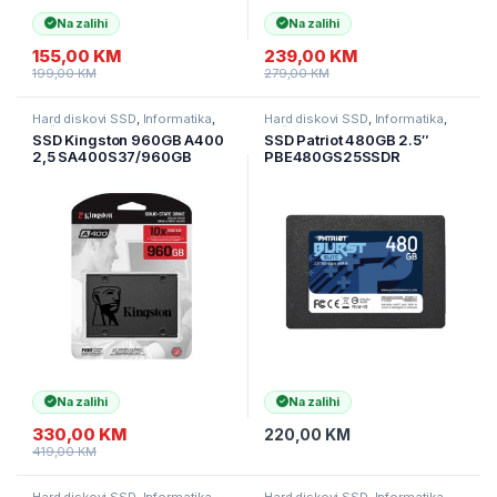
Na zalihi
Na zalihi
155,00
KM
239,00
KM
199,00
KM
279,00
KM
Hard diskovi SSD
,
Informatika
,
Hard diskovi SSD
,
Informatika
,
Računarske Komponente
Računarske Komponente
SSD Kingston 960GB A400
SSD Patriot 480GB 2.5″
2,5 SA400S37/960GB
PBE480GS25SSDR
Na zalihi
Na zalihi
330,00
KM
220,00
KM
419,00
KM