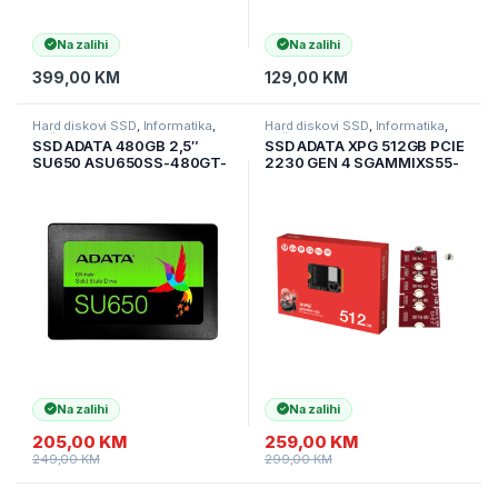
Na zalihi
Na zalihi
399,00
KM
129,00
KM
Hard diskovi SSD
,
Informatika
,
Hard diskovi SSD
,
Informatika
,
Računarske Komponente
Računarske Komponente
SSD ADATA 480GB 2,5″
SSD ADATA XPG 512GB PCIE
SU650 ASU650SS-480GT-
2230 GEN 4 SGAMMIXS55-
R
512G-C 5000/3800Mbps +
RISER Adapter SSD M.2
2230 na 2280
Na zalihi
Na zalihi
205,00
KM
259,00
KM
249,00
KM
299,00
KM