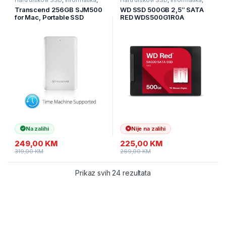
Hard diskovi SSD
,
Informatika
,
Hard diskovi SSD
,
Informatika
,
Računarske Komponente
Računarske Komponente
Transcend 256GB SJM500
WD SSD 500GB 2,5″ SATA
for Mac, Portable SSD
RED WDS500G1R0A
TS256GSJM500
Na zalihi
Nije na zalihi
249,00
KM
225,00
KM
319,00
KM
269,00
KM
Prikaz svih 24 rezultata