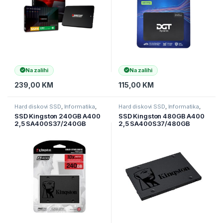
Na zalihi
Na zalihi
239,00
KM
115,00
KM
Hard diskovi SSD
,
Informatika
,
Hard diskovi SSD
,
Informatika
,
Računarske Komponente
Računarske Komponente
SSD Kingston 240GB A400
SSD Kingston 480GB A400
2,5 SA400S37/240GB
2,5 SA400S37/480GB