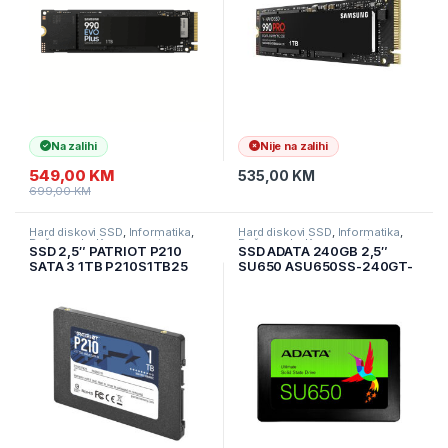
Na zalihi
Nije na zalihi
549,00
KM
535,00
KM
699,00
KM
Hard diskovi SSD
,
Informatika
,
Hard diskovi SSD
,
Informatika
,
Računarske Komponente
Računarske Komponente
SSD 2,5″ PATRIOT P210
SSD ADATA 240GB 2,5″
SATA 3 1TB P210S1TB25
SU650 ASU650SS-240GT-
R