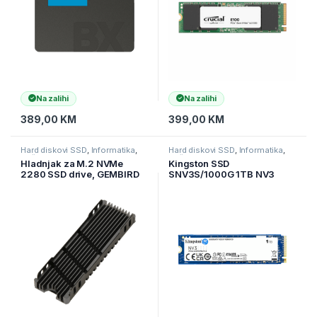
Na zalihi
Na zalihi
389,00
KM
399,00
KM
Hard diskovi SSD
,
Informatika
,
Hard diskovi SSD
,
Informatika
,
Računarske Komponente
Računarske Komponente
Hladnjak za M.2 NVMe
Kingston SSD
2280 SSD drive, GEMBIRD
SNV3S/1000G 1TB NV3
EE2280-R-01
NVMe PCIe 4.0 Up to
6,000MB/s read,
4,000MB/s write