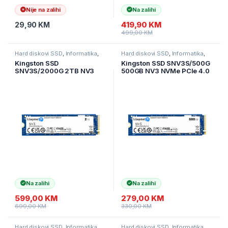
Nije na zalihi
Na zalihi
419,90
KM
29,90
KM
499,00
KM
Hard diskovi SSD
,
Informatika
,
Hard diskovi SSD
,
Informatika
,
Računarske Komponente
Računarske Komponente
Kingston SSD
Kingston SSD SNV3S/500G
SNV3S/2000G 2TB NV3
500GB NV3 NVMe PCIe 4.0
NVMe PCIe Gen 4.0 Up to
R/W:5000/3000MB/s
6,000MB/s read,
5,000MB/s write
Na zalihi
Na zalihi
599,00
KM
279,00
KM
699,00
KM
330,00
KM
Hard diskovi SSD
,
Informatika
,
Hard diskovi SSD
,
Informatika
,