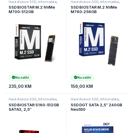
Hard diskovi SSD
,
Informatika
,
Hard diskovi SSD
,
Informatika
,
Računarske Komponente
Računarske Komponente
SSD BIOSTAR M.2 NVMe
SSD BIOSTAR M.2 NVMe
M700-512GB
M760-256GB
Na zalihi
Na zalihi
235,00
KM
156,00
KM
Hard diskovi SSD
,
Informatika
,
Hard diskovi SSD
,
Informatika
,
Računarske Komponente
Računarske Komponente
SSD BIOSTAR S160-512GB
SSD DGT SATA 2,5″ 240GB
SATA3, 2,5″
Neo550