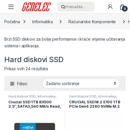
Skip to navigation
Skip to content
Pretražite...
0
Početna
Informatika
Računarske Komponente
Brzi SSD diskovi za bolje performanse i kraće vrijeme učitavanja
sistema i aplikacija.
Hard diskovi SSD
Prikaz svih 24 rezultata
Filteri
Hard diskovi SSD
,
Informatika
,
Hard diskovi SSD
,
Informatika
,
Računarske Komponente
Računarske Komponente
Crucial SSD 1TB BX500
CRUCIAL SSD M.2 E100 1TB
2.5″,SATA3,540 MB/s Read,
PCIe Gen4 2280 NVMe M.2
500 MB/s Write,
SSD CT1000E100SSD8
CT1000BX500SSD1