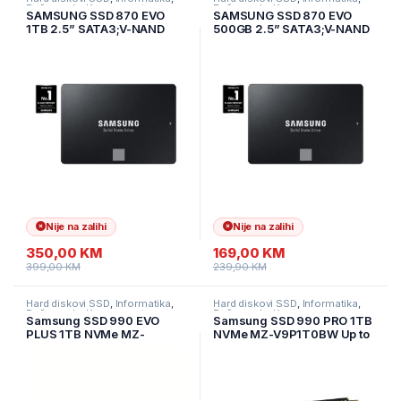
Računarske Komponente
Računarske Komponente
SAMSUNG SSD 870 EVO
SAMSUNG SSD 870 EVO
1TB 2.5” SATA3;V-NAND
500GB 2.5” SATA3;V-NAND
MLC 560MB/s
MLC 560MB/s
read,530MB/s write, MZ-
read,530MB/s write, MZ-
77E1T0B/EU
77E500B/EU
Nije na zalihi
Nije na zalihi
350,00
KM
169,00
KM
399,00
KM
239,90
KM
Hard diskovi SSD
,
Informatika
,
Hard diskovi SSD
,
Informatika
,
Računarske Komponente
Računarske Komponente
Samsung SSD 990 EVO
Samsung SSD 990 PRO 1TB
PLUS 1TB NVMe MZ-
NVMe MZ-V9P1T0BW Up to
V9S1T0BW Up to 7,150 /
7,450 / 6,900 MB/s
6,300 MB/s sequential
sequential read/write speed
read/write speed