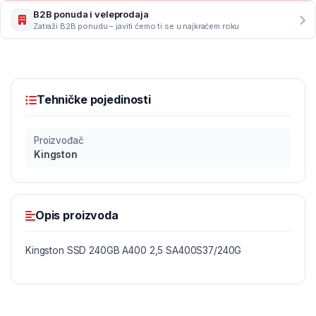
B2B ponuda i veleprodaja
Zatraži B2B ponudu – javiti ćemo ti se u najkraćem roku
Tehničke pojedinosti
Proizvođač
Kingston
Opis proizvoda
Kingston SSD 240GB A400 2,5 SA400S37/240G