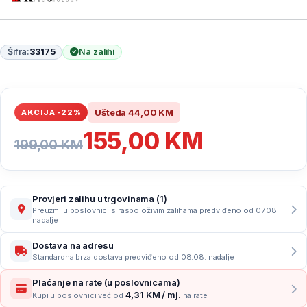
Šifra:
33175
Na zalihi
Ušteda
44,00
KM
AKCIJA -22%
155,00
KM
199,00
KM
Provjeri zalihu u trgovinama (1)
Preuzmi u poslovnici s raspoloživim zalihama predviđeno od 07.08.
nadalje
Dostava na adresu
Standardna brza dostava predviđeno od 08.08. nadalje
Plaćanje na rate (u poslovnicama)
4,31 KM / mj.
Kupi u poslovnici već od
na rate