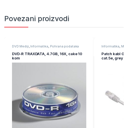
Povezani proizvodi
DVD Mediji
,
Informatika
,
Pohrana podataka
Informatika
,
Mre
oprema
DVD-R TRAXDATA, 4.7GB, 16X, cake 10
Patch kabl GE
kom
cat.5e, grey