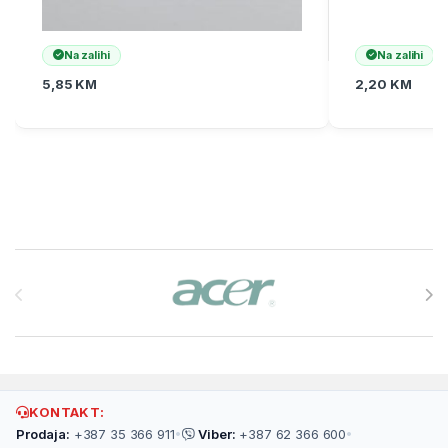
Na zalihi
Na zalihi
5,85
KM
2,20
KM
Brands Carousel
KONTAKT:
Prodaja:
+387 35 366 911
•
Viber:
+387 62 366 600
•