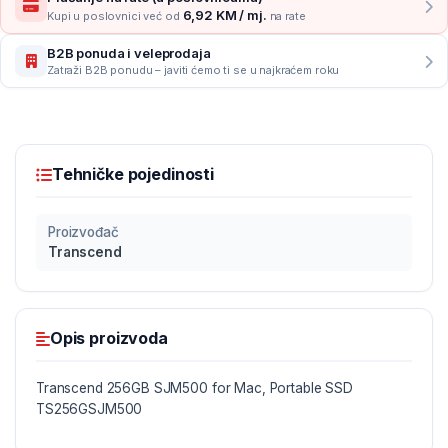
6,92 KM / mj.
Kupi u poslovnici već od
na rate
B2B ponuda i veleprodaja
Zatraži B2B ponudu – javiti ćemo ti se u najkraćem roku
Tehničke pojedinosti
Proizvođač
Transcend
Opis proizvoda
Transcend 256GB SJM500 for Mac, Portable SSD
TS256GSJM500