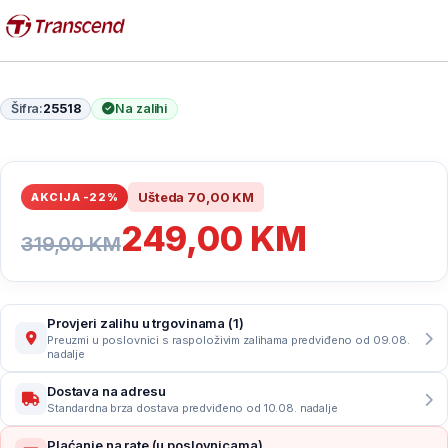
Šifra:
25518
Na zalihi
Ušteda
70,00
KM
AKCIJA -22%
249,00
KM
319,00
KM
Provjeri zalihu u trgovinama (1)
Preuzmi u poslovnici s raspoloživim zalihama predviđeno od 09.08.
nadalje
Dostava na adresu
Standardna brza dostava predviđeno od 10.08. nadalje
Plaćanje na rate (u poslovnicama)