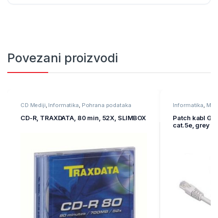
Povezani proizvodi
CD Mediji
,
Informatika
,
Pohrana podataka
Informatika
,
Mre
oprema
CD-R, TRAXDATA, 80 min, 52X, SLIMBOX
Patch kabl GE
cat.5e, grey