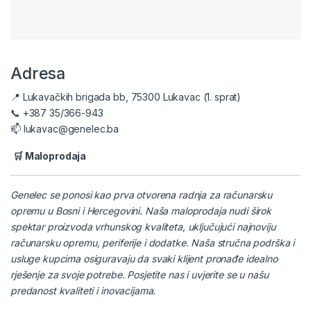
Adresa
📍 Lukavačkih brigada bb, 75300 Lukavac (1. sprat)
📞 +387 35/366-943
📫 lukavac@genelec.ba
🛒 Maloprodaja
Genelec se ponosi kao prva otvorena radnja za računarsku
opremu u Bosni i Hercegovini. Naša maloprodaja nudi širok
spektar proizvoda vrhunskog kvaliteta, uključujući najnoviju
računarsku opremu, periferije i dodatke. Naša stručna podrška i
usluge kupcima osiguravaju da svaki klijent pronađe idealno
rješenje za svoje potrebe. Posjetite nas i uvjerite se u našu
predanost kvaliteti i inovacijama.