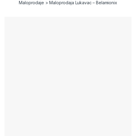
Maloprodaje
>
Maloprodaja Lukavac – Belamionix