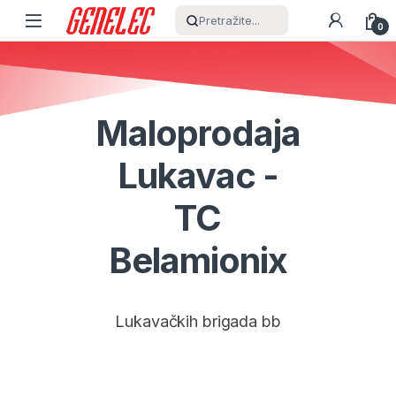
Skip to navigation
Skip to content
Pretražite...
0
Maloprodaja
Lukavac -
TC
Belamionix
Lukavačkih brigada bb