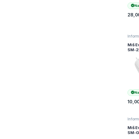
Na
28,0
Inform
Mišev
Račun
Miš E
perifer
SM-2
Whit
1200d
Optic
Na
10,0
Inform
Mišev
Račun
Miš E
perifer
SM-G
Black