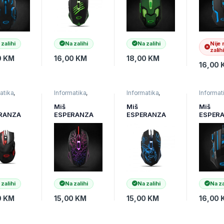
dpi,
ergonomic,
2400dpi,
2400dp
omic,
EGM209G
GREEN,
ergono
403B
ergonomic,
EGM20
EGM207G
 zalihi
Na zalihi
Na zalihi
Nije 
zalihi
0
KM
16,00
KM
18,00
KM
16,00
atika
,
Informatika
,
Informatika
,
Informat
i
,
Miševi
,
Miševi
,
Miševi
,
arska
Računarska
Računarska
Računar
Miš
Miš
Miš
ija
periferija
periferija
periferij
RANZA
ESPERANZA
ESPERANZA
ESPER
NG HAWK
GAMING
GAMING
GAMIN
X401,
LIGHTNING 6D
SCORPIO 6D
7D MX2
K-RED,
MX211,
MX203 ,
blue, 2
dpi,
2400dpi,
2400dpi,
double-
e-click,
ergonomic,
ergonomic,
ergono
omic,
EGM211R
EGM203B
EGM20
01KR
 zalihi
Na zalihi
Na zalihi
Na za
0
KM
15,00
KM
15,00
KM
16,00