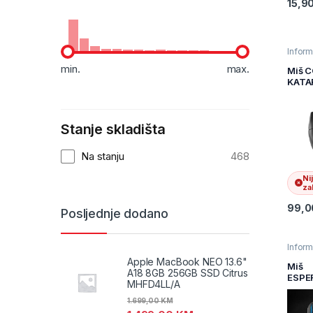
15,9
Inform
Mišev
min.
max.
Račun
Miš 
perifer
KATA
RGB,
1800
Gami
Stanje skladišta
Wired
930C
Na stanju
468
Ni
zal
99,
Posljednje dodano
Inform
Mišev
Apple MacBook NEO 13.6"
Račun
Miš
A18 8GB 256GB SSD Citrus
perifer
ESPE
MHFD4LL/A
GAMI
APAC
1.699,00
KM
MX40