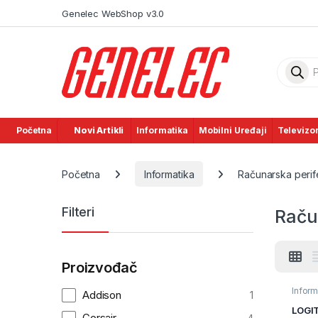
Skip to navigation
Skip to content
Genelec WebShop v3.0
Product
Početna
Novi Artikli
Informatika
Mobilni Uređaji
Televizor
Početna
Informatika
Računarska perife
Filteri
Račun
Proizvođač
Inform
Addison
1
Račun
perifer
LOGI
Corsair
Tastat