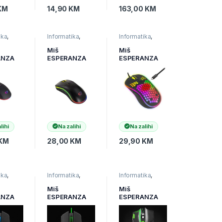
KM
14,90
KM
163,00
KM
ika
,
Informatika
,
Informatika
,
Miševi
,
Miševi
,
ska
Računarska
Računarska
Miš
Miš
a
periferija
periferija
ANZA
ESPERANZA
ESPERANZA
 6D
GAMING 6D
GAMING 6D
OPTICAL
RGB ANTEROS
SSIN
MOUSE
Type-C USB-
1
SNIPER
C, EGM305
EGM502
lihi
Na zalihi
Na zalihi
KM
28,00
KM
29,90
KM
ika
,
Informatika
,
Informatika
,
Miševi
,
Miševi
,
ska
Računarska
Računarska
Miš
Miš
a
periferija
periferija
ANZA
ESPERANZA
ESPERANZA
G
GAMING
GAMING HAWK
R 6D
FIGHTER 6D
7D MX401,
 BLUE,
MX205,
BLACK-GREEN,