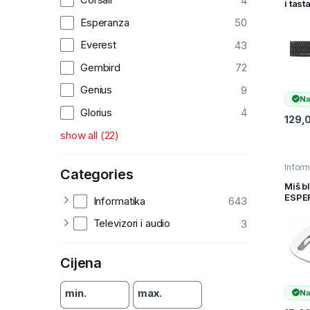
4
i tast
MK295
Esperanza
50
Wirel
Comb
Everest
43
GRAP
BiH 9
Gembird
72
0098
Genius
9
Na
Glorius
4
129,
show all
(
22
)
Inform
Categories
Mišev
Račun
Miš b
perifer
ESPE
Informatika
643
OPTI
MOUS
Televizori i audio
3
SARG
EM1
Cijena
min.
max.
Na