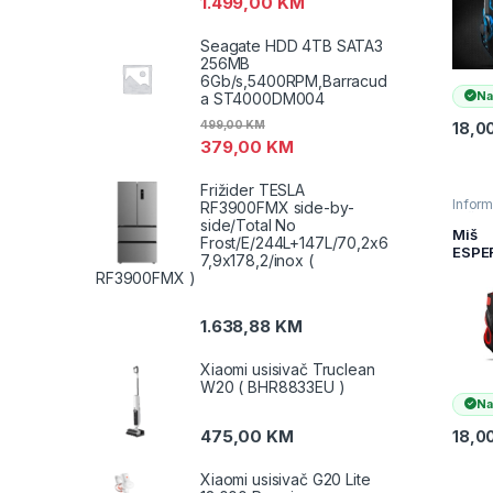
1.499,00
KM
2400
ergon
Seagate HDD 4TB SATA3
EGM
256MB
6Gb/s,5400RPM,Barracud
Na
a ST4000DM004
499,00
KM
18,0
379,00
KM
Frižider TESLA
Inform
RF3900FMX side-by-
Mišev
side/Total No
Račun
Miš
Frost/E/244L+147L/70,2x6
perifer
ESPE
7,9x178,2/inox (
GAMI
RF3900FMX )
7D M
BLAC
2400
1.638,88
KM
doubl
ergon
Xiaomi usisivač Truclean
EGM4
W20 ( BHR8833EU )
Na
475,00
KM
18,0
Xiaomi usisivač G20 Lite