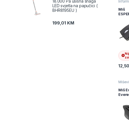
18.000 Pa usisna snaga
Inform
Mišev
LED svjetla na papučici (
Račun
Miš
BHR8195EU )
perifer
ESPE
ORION
199,01
KM
Laser,
ergon
800dp
EM10
Ni
zal
12,5
Mišev
Miš E
Evere
BT24
metal
2in1 
and w
4226