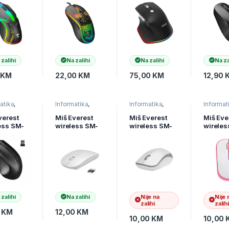
ng,
Black 7D
Bluetooth
GHz, 3
4
Optical
2,4GHz Black
8000dpi LED
Rechargeable
Illuminated
4000 DPI
Gaming Mouse
Horizontal/Vert
ical Wheel
Ergonomic
 zalihi
Na zalihi
Na zalihi
Na za
RGB Mouse,
41042
0
KM
22,00
KM
75,00
KM
12,90
atika
,
Informatika
,
Informatika
,
Informat
i
,
Miševi
,
Miševi
,
Miševi
,
arska
Računarska
Računarska
Računar
verest
Miš Everest
Miš Everest
Miš Eve
ija
periferija
periferija
periferij
ess SM-
wireless SM-
wireless SM-
wireles
sb Black
781 White
833
833
hz
Optical
White/Gray
White/P
e, 22337
1200dpi
1200dp
Optical
 zalihi
Na zalihi
Nije na
Nije 
zalihi
zalihi
0
KM
12,00
KM
10,00
KM
10,00