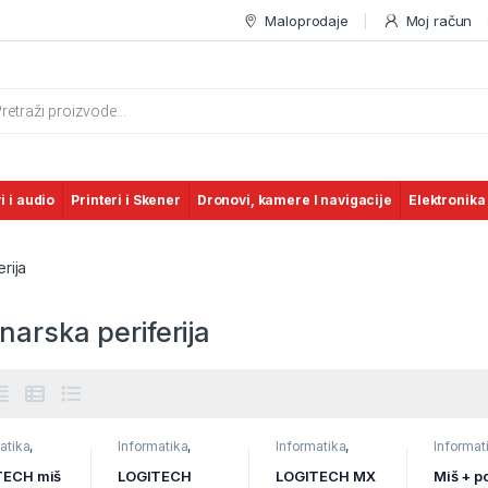
Maloprodaje
Moj račun
s search
i i audio
Printeri i Skener
Dronovi, kamere I navigacije
Elektronika
rija
arska periferija
atika
,
Informatika
,
Informatika
,
Informat
arska
Računarska
Računarska
Miševi
,
ija
,
periferija
,
periferija
,
Računar
TECH miš
LOGITECH
LOGITECH MX
Miš + p
ure
Tastature
Tastature
periferij