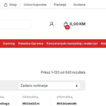
Shop
Uslovi kupovine
Plaćanje
Dostava
0,00
KM
0
Gaming
Fiskalna Oprema
Kancelarijski namještaj i materijal
Kuć
Prikaz 1–120 od 643 rezultata
ika
,
Informatika
,
Informatika
,
Miševi
,
Miševi
,
ska
Računarska
Računarska
odloga
Miš bežični
Miš bluetooth
a
periferija
periferija