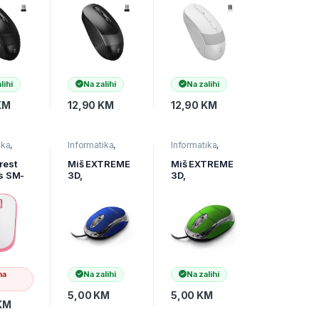
4506
2,4 GHz,
2,4 GHz,
34508
38840
lihi
Na zalihi
Na zalihi
KM
12,90
KM
12,90
KM
ika
,
Informatika
,
Informatika
,
Miševi
,
Miševi
,
ska
Računarska
Računarska
rest
Miš EXTREME
Miš EXTREME
a
periferija
periferija
s SM-
3D,
3D,
illuminated,
illuminated,
ink
USB, Optical,
USB, Optical,
i
1000dpi, blue,
1000dpi,
XM102B
green,
XM102G
na
Na zalihi
Na zalihi
5,00
KM
5,00
KM
KM