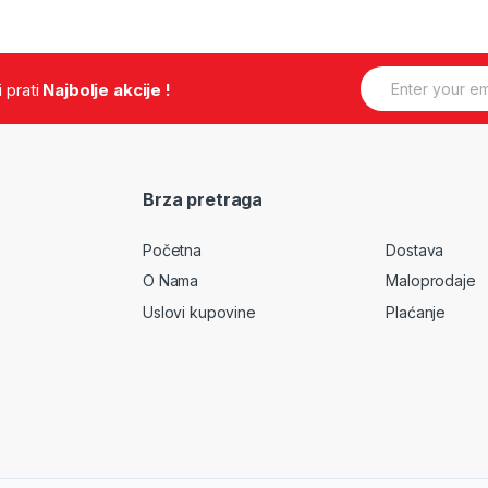
E
.i prati
Najbolje akcije !
m
a
i
l
*
Brza pretraga
Početna
Dostava
O Nama
Maloprodaje
Uslovi kupovine
Plaćanje