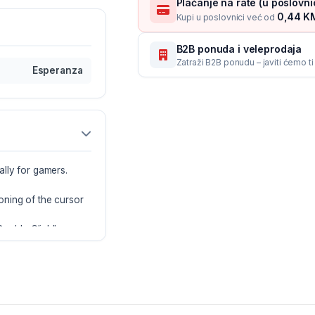
Plaćanje na rate (u poslovn
0,44 KM
Kupi u poslovnici već od
B2B ponuda i veleprodaja
Zatraži B2B ponudu – javiti ćemo t
Esperanza
lly for gamers.
oning of the cursor
Double Click".
ng prevents hand
ou hand. The "Next"
e, will speed up
hem in games and