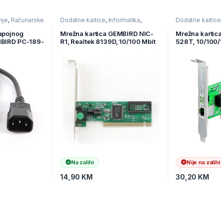
ction cable with
nje
,
Računarske
Dodatne kartice
,
Informatika
,
Dodatne kartice
Računarske Komponente
Računarske Ko
ur favourite game for
napojnog
Mrežna kartica GEMBIRD NIC-
Mrežna kartic
MBIRD PC-189-
R1, Realtek 8139D, 10/100 Mbit
528T, 10/100/
Na zalihi
Nije na zalihi
14,90
KM
30,20
KM