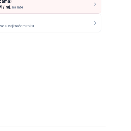
icama)
 / mj.
na rate
i se u najkraćem roku