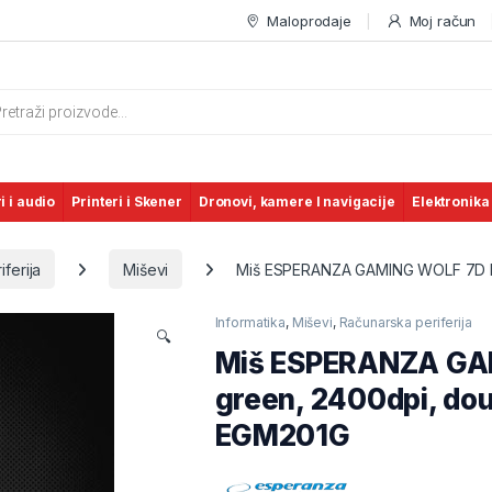
Maloprodaje
Moj račun
s search
i i audio
Printeri i Skener
Dronovi, kamere I navigacije
Elektronika
ferija
Miševi
Miš ESPERANZA GAMING WOLF 7D MX
Informatika
,
Miševi
,
Računarska periferija
🔍
Miš ESPERANZA GA
green, 2400dpi, dou
EGM201G