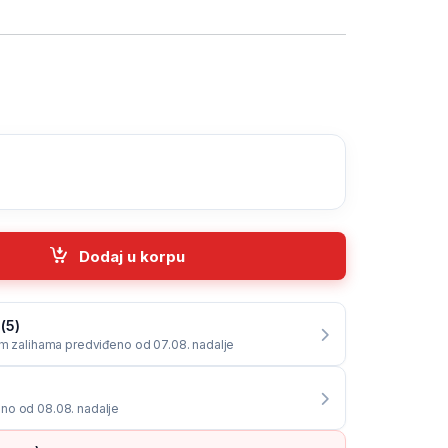
01, green, 2400dpi, double-click, ergonomic, EGM201G quan
Dodaj u korpu
(5)
im zalihama predviđeno od 07.08. nadalje
no od 08.08. nadalje