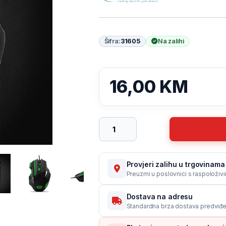
Šifra:
31605
Na zalihi
16,00
KM
Miš ESPERANZA GAMING WOLF 7D MX2
Provjeri zalihu u trgovinama 
Preuzmi u poslovnici s raspoloživ
Dostava na adresu
Standardna brza dostava predviđe