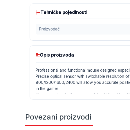
Tehničke pojedinosti
Proizvođač
Opis proizvoda
Professional and functional mouse designed especia
Precise optical sensor with switchable resolution of
800/1200/1600/2400 will allow you accurate positi
in the games.
The mouse has built in very useful, additional key "
Its ergonomic shape and materials used for finishi
fatigue while playing.
Special profiling makes that mouse will fit well to y
Povezani proizvodi
and "Previous" buttons, placed on the side of mous
operating in web browsers and you ill appreciate t