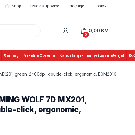
Shop
Uslovi kupovine
Plaćanje
Dostava
0,00
KM
0
Gaming
Fiskalna Oprema
Kancelarijski namještaj i materijal
Kuć
201, green, 2400dpi, double-click, ergonomic, EGM201G
MING WOLF 7D MX201,
ble-click, ergonomic,