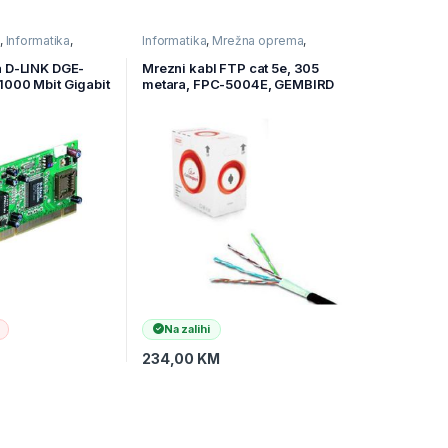
,
Informatika
,
Informatika
,
Mrežna oprema
,
mponente
Ostala mrežna oprema
a D-LINK DGE-
Mrezni kabl FTP cat 5e, 305
1000 Mbit Gigabit
metara, FPC-5004E, GEMBIRD
Na zalihi
234,00
KM