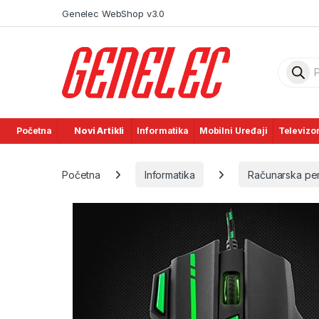
Skip to navigation
Skip to content
Genelec WebShop v3.0
Product
Početna
Novi Artikli
Informatika
Mobilni Uređaji
Televizor
Početna
Informatika
Računarska peri