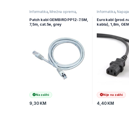
other programs.
The mouse has secured with additional, fabric prote
Informatika
,
Mrežna oprema
,
Informatika
,
Napaja
reinforced USB connector.
Ostala mrežna oprema
Komponente
Surely it will be useful and great tool at playing yo
Patch kabl GEMBIRD PP12-7.5M,
Euro kabl (prod.
7,5m, cat.5e, grey
kabla), 1,8m, GE
long.
6
Plug & Play
Na zalihi
Nije na zalihi
9,30
KM
4,40
KM