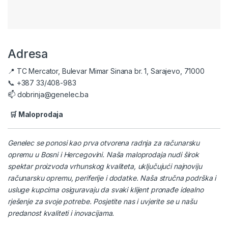
Adresa
📍 TC Mercator, Bulevar Mimar Sinana br. 1, Sarajevo, 71000
📞 +387 33/408-983
📫 dobrinja@genelec.ba
🛒 Maloprodaja
Genelec se ponosi kao prva otvorena radnja za računarsku
opremu u Bosni i Hercegovini. Naša maloprodaja nudi širok
spektar proizvoda vrhunskog kvaliteta, uključujući najnoviju
računarsku opremu, periferije i dodatke. Naša stručna podrška i
usluge kupcima osiguravaju da svaki klijent pronađe idealno
rješenje za svoje potrebe. Posjetite nas i uvjerite se u našu
predanost kvaliteti i inovacijama.