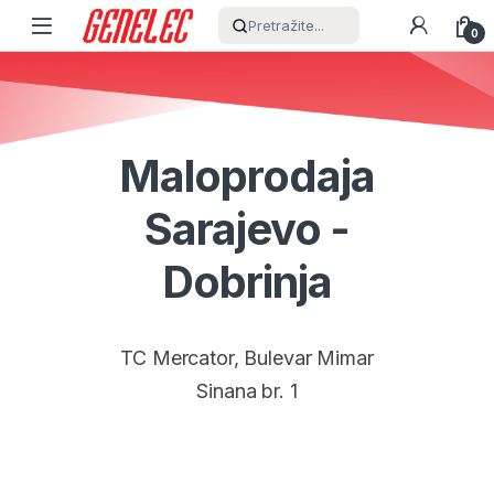
Skip to navigation
Skip to content
Pretražite...
0
Maloprodaja
Sarajevo -
Dobrinja
TC Mercator, Bulevar Mimar
Sinana br. 1