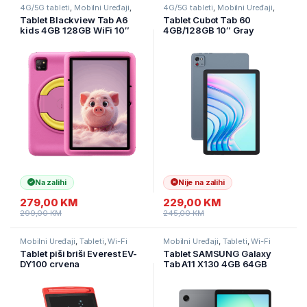
4G/5G tableti
,
Mobilni Uređaji
,
4G/5G tableti
,
Mobilni Uređaji
,
Tableti
Tableti
Tablet Blackview Tab A6
Tablet Cubot Tab 60
kids 4GB 128GB WiFi 10″
4GB/128GB 10″ Gray
Rose Pink
Na zalihi
Nije na zalihi
279,00
KM
229,00
KM
299,00
KM
245,00
KM
Mobilni Uređaji
,
Tableti
,
Wi-Fi
Mobilni Uređaji
,
Tableti
,
Wi-Fi
tableti
tableti
Tablet piši briši Everest EV-
Tablet SAMSUNG Galaxy
DY100 crvena
Tab A11 X130 4GB 64GB
Gray