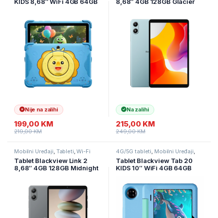
KIDS 8,68″ WiFi 4GB 64GB
8,68″ 4GB 128GB Glacier
Ocean Blue
Blue
Nije na zalihi
Na zalihi
199,00
KM
215,00
KM
219,00
KM
249,00
KM
Mobilni Uređaji
,
Tableti
,
Wi-Fi
4G/5G tableti
,
Mobilni Uređaji
,
tableti
Tableti
Tablet Blackview Link 2
Tablet Blackview Tab 20
8,68″ 4GB 128GB Midnight
KIDS 10″ WiFi 4GB 64GB
Black
Bubble Blue