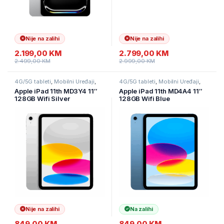
Nije na zalihi
Nije na zalihi
2.199,00
KM
2.799,00
KM
2.499,00
KM
2.999,00
KM
4G/5G tableti
,
Mobilni Uređaji
,
4G/5G tableti
,
Mobilni Uređaji
,
Tableti
Tableti
Apple iPad 11th MD3Y4 11″
Apple iPad 11th MD4A4 11″
128GB Wifi Silver
128GB Wifi Blue
Nije na zalihi
Na zalihi
849,00
KM
849,00
KM