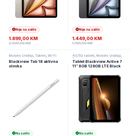
Nije na zalihi
Nije na zalihi
1.899,00
KM
1.449,00
KM
2.099,00
KM
1.799,00
KM
Mobilni Uređaji
,
Tableti
,
Wi-Fi
4G/5G tableti
,
Mobilni Uređaji
,
tableti
Tableti
Blackview Tab 18 aktivna
Tablet Blackview Active 7
olovka
11″ 8GB 128GB LTE Black
Na zalihi
Na zalihi