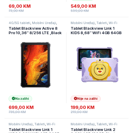
69,00
KM
549,00
KM
73,00
KM
599,00
KM
4G/5G tableti
,
Mobilni Uređaji
,
Mobilni Uređaji
,
Tableti
,
Wi-Fi
Tableti
tableti
Tablet Blackview Active 8
Tablet Blackview Link 1
Pro 10,36″ 8/256 LTE ,Black
KIDS 8,68″ WiFi 4GB 64GB
rugged
Dreamy Purple
Na zalihi
Nije na zalihi
699,00
KM
199,00
KM
735,00
KM
219,00
KM
Mobilni Uređaji
,
Tableti
,
Wi-Fi
Mobilni Uređaji
,
Tableti
,
Wi-Fi
tableti
tableti
Tablet Blackview Link 1
Tablet Blackview Link 2