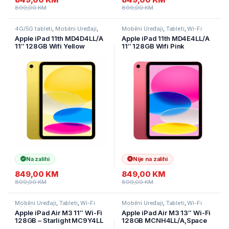
899,00
KM
899,00
KM
4G/5G tableti
,
Mobilni Uređaji
,
Mobilni Uređaji
,
Tableti
,
Wi-Fi
Tableti
tableti
Apple iPad 11th MD4D4LL/A
Apple iPad 11th MD4E4LL/A
11″ 128GB Wifi Yellow
11″ 128GB Wifi Pink
Na zalihi
Nije na zalihi
849,00
KM
849,00
KM
899,00
KM
899,00
KM
Mobilni Uređaji
,
Tableti
,
Wi-Fi
Mobilni Uređaji
,
Tableti
,
Wi-Fi
tableti
tableti
Apple iPad Air M3 11″ Wi-Fi
Apple iPad Air M3 13″ Wi-Fi
128GB – Starlight MC9Y4LL
128GB MCNH4LL/A,Space
Gray