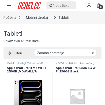
Skip to navigation
Skip to content
Pretražite...
0
Početna
Mobilni Uređaji
Tableti
Tableti
Prikaz svih 45 rezultata
Filteri
Mobilni Uređaji
,
Tableti
,
Wi-Fi
4G/5G tableti
,
Mobilni Uređaji
,
tableti
Tableti
Apple iPad Pro 11 M5 Wi-Fi
Apple iPad Pro 13 M5 5G Wi-
256GB ,MDWL4LL/A
Fi 256GB Black