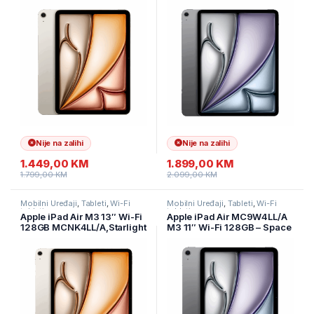
Nije na zalihi
Nije na zalihi
1.449,00
KM
1.899,00
KM
1.799,00
KM
2.099,00
KM
Mobilni Uređaji
,
Tableti
,
Wi-Fi
Mobilni Uređaji
,
Tableti
,
Wi-Fi
tableti
tableti
Apple iPad Air M3 13″ Wi-Fi
Apple iPad Air MC9W4LL/A
128GB MCNK4LL/A,Starlight
M3 11″ Wi-Fi 128GB – Space
Gray