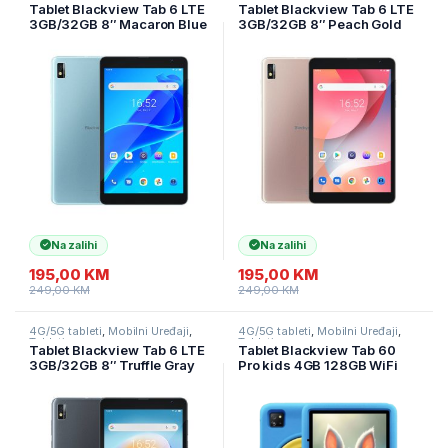
Tableti
Tableti
Tablet Blackview Tab 6 LTE
Tablet Blackview Tab 6 LTE
3GB/32GB 8″ Macaron Blue
3GB/32GB 8″ Peach Gold
Na zalihi
Na zalihi
195,00
KM
195,00
KM
249,00
KM
249,00
KM
4G/5G tableti
,
Mobilni Uređaji
,
4G/5G tableti
,
Mobilni Uređaji
,
Tableti
Tableti
Tablet Blackview Tab 6 LTE
Tablet Blackview Tab 60
3GB/32GB 8″ Truffle Gray
Pro kids 4GB 128GB WiFi
10″ LTE Ocean Blue