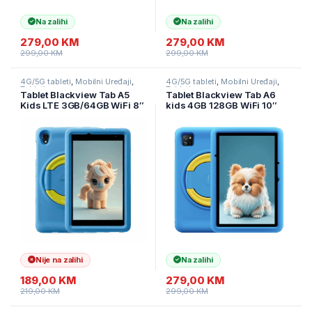
Na zalihi
Na zalihi
279,00
KM
279,00
KM
299,00
KM
299,00
KM
4G/5G tableti
,
Mobilni Uređaji
,
4G/5G tableti
,
Mobilni Uređaji
,
Tableti
Tableti
Tablet Blackview Tab A5
Tablet Blackview Tab A6
Kids LTE 3GB/64GB WiFi 8″
kids 4GB 128GB WiFi 10″
Tropical Blue
Ocean Blue
Nije na zalihi
Na zalihi
189,00
KM
279,00
KM
219,00
KM
299,00
KM