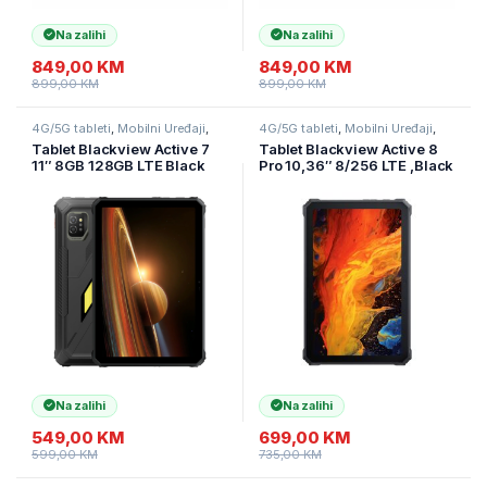
Na zalihi
Na zalihi
849,00
KM
849,00
KM
899,00
KM
899,00
KM
4G/5G tableti
,
Mobilni Uređaji
,
4G/5G tableti
,
Mobilni Uređaji
,
Tableti
Tableti
Tablet Blackview Active 7
Tablet Blackview Active 8
11″ 8GB 128GB LTE Black
Pro 10,36″ 8/256 LTE ,Black
rugged
Na zalihi
Na zalihi
549,00
KM
699,00
KM
599,00
KM
735,00
KM