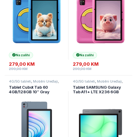
Na zalihi
Na zalihi
279,00
KM
279,00
KM
299,00
KM
299,00
KM
4G/5G tableti
,
Mobilni Uređaji
,
4G/5G tableti
,
Mobilni Uređaji
,
Tableti
Tableti
Tablet Cubot Tab 60
Tablet SAMSUNG Galaxy
4GB/128GB 10″ Gray
Tab A11+ LTE X236 6GB
128GB Gray