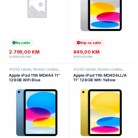
Na zalihi
Nije na zalihi
2.799,00
KM
849,00
KM
2.999,00
KM
899,00
KM
4G/5G tableti
,
Mobilni Uređaji
,
4G/5G tableti
,
Mobilni Uređaji
,
Tableti
Tableti
Apple iPad 11th MD4A4 11″
Apple iPad 11th MD4D4LL/A
128GB Wifi Blue
11″ 128GB Wifi Yellow