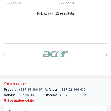
799,00
KM
799,00
KM
Prikaz svih 22 rezultata
Brands Carousel
KONTAKT:
Prodaja:
+387 35 366 911
•
Viber:
+387 62 366 600
•
Servis:
+387 35 366 933
•
Otprema:
+387 35 366 922
•
Sve maloprodaje →