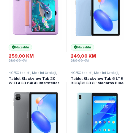
Na zalihi
Na zalihi
259,00
KM
249,00
KM
289,00
KM
289,00
KM
4G/5G tableti
,
Mobilni Uređaji
,
4G/5G tableti
,
Mobilni Uređaji
,
Tableti
Tableti
Tablet Blackview Tab 20
Tablet Blackview Tab 6 LTE
WiFi 4GB 64GB Interstellar
3GB/32GB 8″ Macaron Blue
Grey