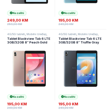
Na zalihi
Na zalihi
249,00
KM
195,00
KM
289,00
KM
249,00
KM
4G/5G tableti
,
Mobilni Uređaji
,
4G/5G tableti
,
Mobilni Uređaji
,
Tableti
Tableti
Tablet Blackview Tab 6 LTE
Tablet Blackview Tab 6 LTE
3GB/32GB 8″ Peach Gold
3GB/32GB 8″ Truffle Gray
Na zalihi
Na zalihi
195,00
KM
195,00
KM
249,00
KM
249,00
KM