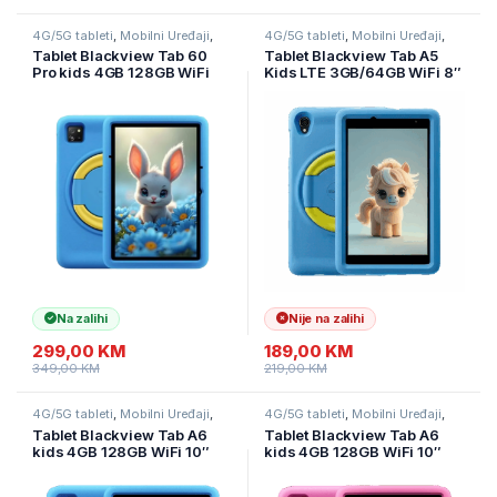
4G/5G tableti
,
Mobilni Uređaji
,
4G/5G tableti
,
Mobilni Uređaji
,
Tableti
Tableti
Tablet Blackview Tab 60
Tablet Blackview Tab A5
Pro kids 4GB 128GB WiFi
Kids LTE 3GB/64GB WiFi 8″
10″ LTE Ocean Blue
Tropical Blue
Na zalihi
Nije na zalihi
299,00
KM
189,00
KM
349,00
KM
219,00
KM
4G/5G tableti
,
Mobilni Uređaji
,
4G/5G tableti
,
Mobilni Uređaji
,
Tableti
Tableti
Tablet Blackview Tab A6
Tablet Blackview Tab A6
kids 4GB 128GB WiFi 10″
kids 4GB 128GB WiFi 10″
Ocean Blue
Rose Pink