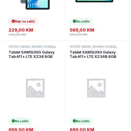
Nije na zalihi
Na zalihi
229,00
KM
569,00
KM
245,00
KM
599,00
KM
4G/5G tableti
,
Mobilni Uređaji
,
4G/5G tableti
,
Mobilni Uređaji
,
Tableti
Tableti
Tablet SAMSUNG Galaxy
Tablet SAMSUNG Galaxy
Tab A11+ LTE X236 8GB
Tab A11+ LTE X236B 8GB
256GB Gray
256GB Silver
Na zalihi
Na zalihi
699,00
KM
699,00
KM