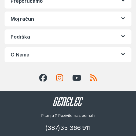
Preporučamo
Moj račun
Podrška
O Nama
Pitanja ? Pozivite nas odmah
!
(387)35 366 911