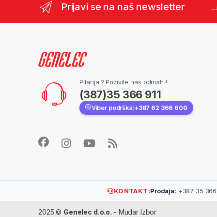
Prijavi se na naš newsletter
..
Pitanja ? Pozivite nas odmah !
(387)35 366 911
Viber podrška:
+387 62 366 600
KONTAKT:
Prodaja:
+387 35 366 
2025 ©
Genelec d.o.o.
- Mudar Izbor