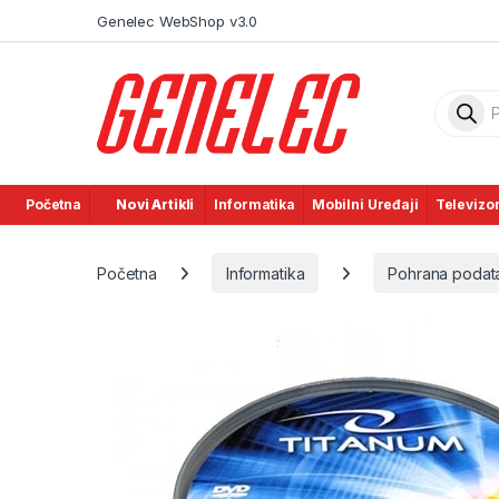
Skip to navigation
Skip to content
Genelec WebShop v3.0
Product
Početna
Novi Artikli
Informatika
Mobilni Uređaji
Televizor
Početna
Informatika
Pohrana podat