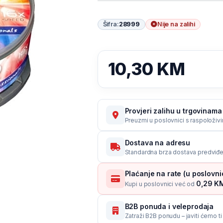
Šifra:
28999
Nije na zalihi
10,30
KM
Provjeri zalihu u trgovinama
Preuzmi u poslovnici s raspoloživ
Dostava na adresu
Standardna brza dostava predviđen
Plaćanje na rate (u poslovn
0,29 KM
Kupi u poslovnici već od
B2B ponuda i veleprodaja
Zatraži B2B ponudu – javiti ćemo t