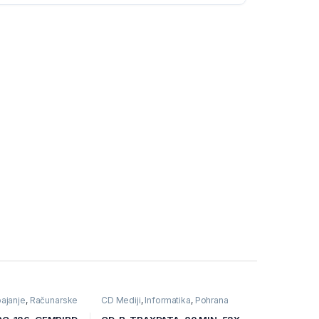
ajanje
,
Računarske
CD Mediji
,
Informatika
,
Pohrana
podataka