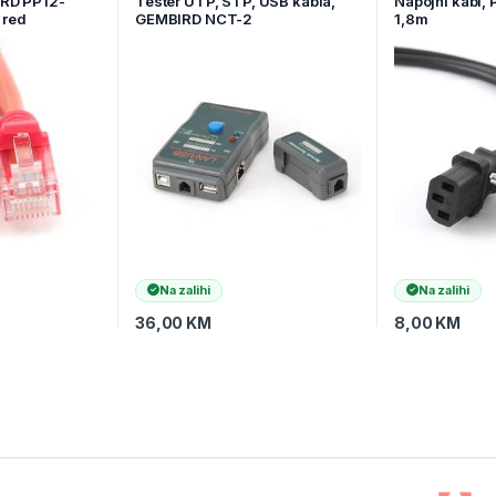
IRD PP12-
Tester UTP, STP, USB kabla,
Napojni kabl,
 red
GEMBIRD NCT-2
1,8m
Na zalihi
Na zalihi
36,00
KM
8,00
KM