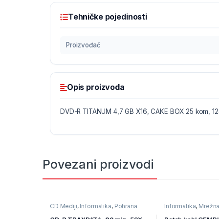
Tehničke pojedinosti
Proizvođač
Opis proizvoda
DVD-R TITANUM 4,7 GB X16, CAKE BOX 25 kom, 1
Povezani proizvodi
CD Mediji
,
Informatika
,
Pohrana
Informatika
,
Mrežn
podataka
Ostala mrežna opr