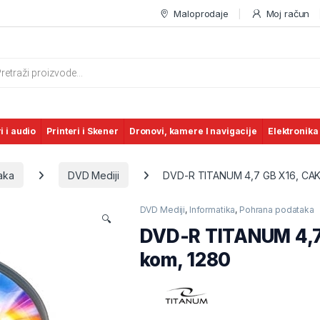
Maloprodaje
Moj račun
s search
i i audio
Printeri i Skener
Dronovi, kamere I navigacije
Elektronika
aka
DVD Mediji
DVD-R TITANUM 4,7 GB X16, CAK
DVD Mediji
,
Informatika
,
Pohrana podataka
🔍
DVD-R TITANUM 4,7
kom, 1280