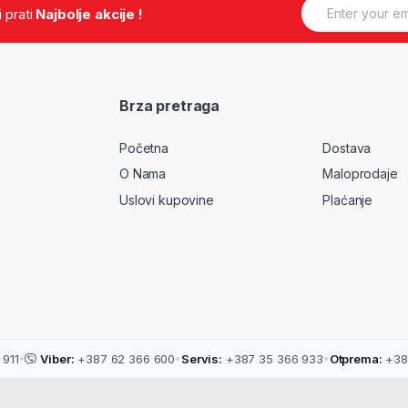
E
.i prati
Najbolje akcije !
m
a
i
l
*
Brza pretraga
Početna
Dostava
O Nama
Maloprodaje
Uslovi kupovine
Plaćanje
911
•
Viber:
+387 62 366 600
•
Servis:
+387 35 366 933
•
Otprema:
+38