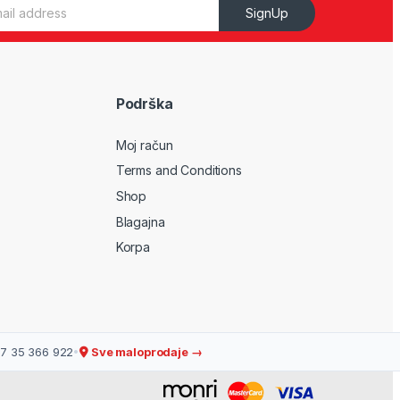
SignUp
Podrška
Moj račun
Terms and Conditions
Shop
Blagajna
Korpa
7 35 366 922
•
Sve maloprodaje →