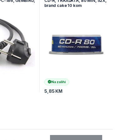
 PC-186, GEMBIRD,
CD-R, TRAXDATA, 80 MIN, 52X,
brand cake 10 kom
Na zalihi
5,85
KM