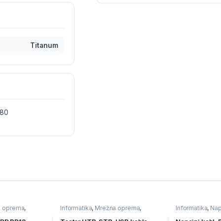
Titanum
280
a oprema
,
Informatika
,
Mrežna oprema
,
Informatika
,
Nap
ema
Mrežni alat
Komponente