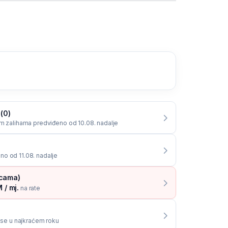
 (0)
im zalihama predviđeno od 10.08. nadalje
o od 11.08. nadalje
icama)
 / mj.
na rate
i se u najkraćem roku