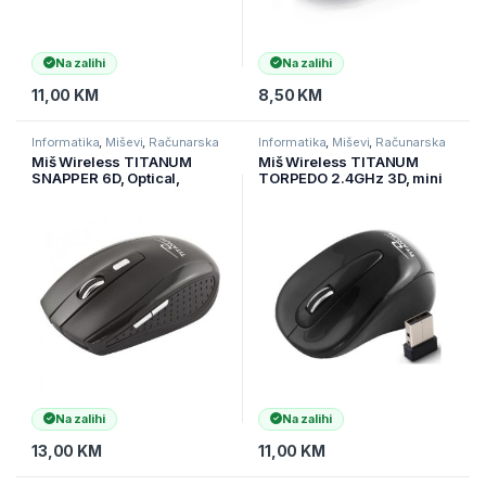
Na zalihi
Na zalihi
11,00
KM
8,50
KM
Informatika
,
Miševi
,
Računarska
Informatika
,
Miševi
,
Računarska
periferija
periferija
Miš Wireless TITANUM
Miš Wireless TITANUM
SNAPPER 6D, Optical,
TORPEDO 2.4GHz 3D, mini
2,4GHz, Nano Reciver, 6
dongle, black, TM104K
Button, 1600dpi, TM105K
Na zalihi
Na zalihi
13,00
KM
11,00
KM