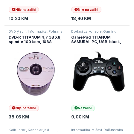
Nije na zalihi
Nije na zalihi
10,20
KM
18,40
KM
DVD Mediji
,
Informatika
,
Pohrana
Dodaci za konzole
,
Gaming
podataka
DVD-R TITANUM 4,7 GB X8,
Game Pad TITANUM
spindle 100 kom, 1068
SAMURAI, PC, USB, black,
TG105
Nije na zalihi
Na zalihi
38,05
KM
9,00
KM
Kalkulatori
,
Kancelarijski
Informatika
,
Miševi
,
Računarska
materijal
,
Kancelarijski namještaj
periferija