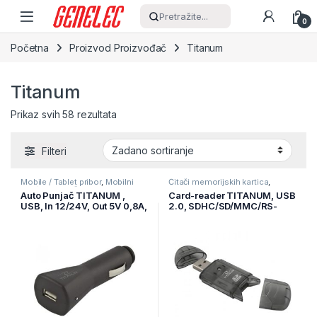
Skip to navigation
Skip to content
Pretražite...
0
Početna
Proizvod Proizvođač
Titanum
Titanum
Prikaz svih 58 rezultata
Filteri
Mobile / Tablet pribor
,
Mobilni
Čitači memorijskih kartica
,
Uređaji
,
Punjači
Informatika
,
Pohrana podataka
Auto Punjač TITANUM ,
Card-reader TITANUM, USB
USB, In 12/24V, Out 5V 0,8A,
2.0, SDHC/SD/MMC/RS-
TZ103
MMC, TA101K