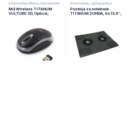
Informatika
,
Miševi
,
Računarska
Informatika
,
Laptop pribor
periferija
Miš Wireless TITANUM
Postolje za notebook
VULTURE 3D, Optical,
TITANUM ZONDA, do 15,6″,
BLACK/GREY, TM116E
2xFan, USB, 1500 rpm,
TA102
Na zalihi
Na zalihi
10,20
KM
13,00
KM
Baterija i punjači
,
Elektronika
,
Baterija i punjači
,
Elektronika
,
Punjive baterije
Punjive baterije
PowerBank EXTREME
PowerBank EXTREME
QUARK, 2000mAh BLACK, +
QUARK, 2000mAh RED, +
key ring, XMP101K
key ring, XMP101R