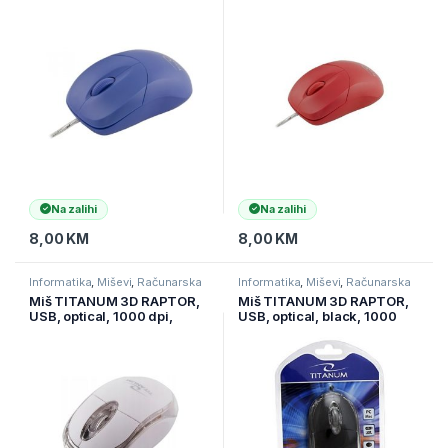
Na zalihi
Na zalihi
8,00
KM
8,00
KM
Informatika
,
Miševi
,
Računarska
Informatika
,
Miševi
,
Računarska
periferija
periferija
Miš TITANUM 3D RAPTOR,
Miš TITANUM 3D RAPTOR,
USB, optical, 1000 dpi,
USB, optical, black, 1000
white, TM102W
dpi, TM102K