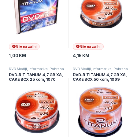
Nije na zalihi
Nije na zalihi
1,00
KM
4,15
KM
DVD Mediji
,
Informatika
,
Pohrana
DVD Mediji
,
Informatika
,
Pohrana
podataka
podataka
DVD-R TITANUM 4,7 GB X8,
DVD-R TITANUM 4,7 GB X8,
CAKE BOX 25 kom, 1070
CAKE BOX 50 kom, 1069