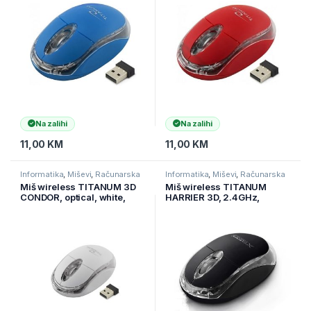
Na zalihi
Na zalihi
11,00
KM
11,00
KM
Informatika
,
Miševi
,
Računarska
Informatika
,
Miševi
,
Računarska
periferija
periferija
Miš wireless TITANUM 3D
Miš wireless TITANUM
CONDOR, optical, white,
HARRIER 3D, 2.4GHz,
1000 dpi, TM120W
optical, 3-button, black,
1200 dpi, XM105K