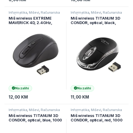
Informatika
,
Miševi
,
Računarska
Informatika
,
Miševi
,
Računarska
periferija
periferija
Miš wireless EXTREME
Miš wireless TITANUM 3D
MAVERICK 4D, 2.4GHz,
CONDOR, optical, black,
optical, 4-button,
1000 dpi, TM120K
ergonomic, black, 1200 dpi,
XM104K
Na zalihi
Na zalihi
12,00
KM
11,00
KM
Informatika
,
Miševi
,
Računarska
Informatika
,
Miševi
,
Računarska
periferija
periferija
Miš wireless TITANUM 3D
Miš wireless TITANUM 3D
CONDOR, optical, blue, 1000
CONDOR, optical, red, 1000
dpi, TM120B
dpi, TM120R