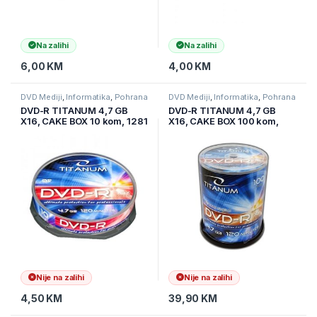
Na zalihi
Na zalihi
6,00
KM
4,00
KM
DVD Mediji
,
Informatika
,
Pohrana
DVD Mediji
,
Informatika
,
Pohrana
podataka
podataka
DVD-R TITANUM 4,7 GB
DVD-R TITANUM 4,7 GB
X16, CAKE BOX 10 kom, 1281
X16, CAKE BOX 100 kom,
1310
Nije na zalihi
Nije na zalihi
4,50
KM
39,90
KM