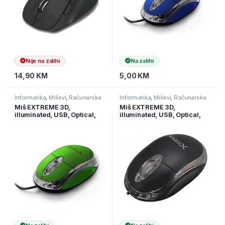
Nije na zalihi
Na zalihi
14,90
KM
5,00
KM
Informatika
,
Miševi
,
Računarska
Informatika
,
Miševi
,
Računarska
periferija
periferija
Miš EXTREME 3D,
Miš EXTREME 3D,
illuminated, USB, Optical,
illuminated, USB, Optical,
1000dpi, green, XM102G
1000dpi, XM102K