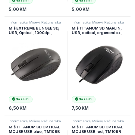
Na zalihi
Na zalihi
5,00
KM
5,00
KM
Informatika
,
Miševi
,
Računarska
Informatika
,
Miševi
,
Računarska
periferija
periferija
Miš EXTREME BUNGEE 3D,
Miš TITANUM 3D MARLIN,
USB, Optical, 1000dpi,
USB, optical, ergonomic+,
XM110K
black, TM110K
Na zalihi
Na zalihi
6,50
KM
7,50
KM
Informatika
,
Miševi
,
Računarska
Informatika
,
Miševi
,
Računarska
periferija
periferija
Miš TITANUM 3D OPTICAL
Miš TITANUM 3D OPTICAL
MOUSE USB blue, TM109B
MOUSE USB red, TM109R