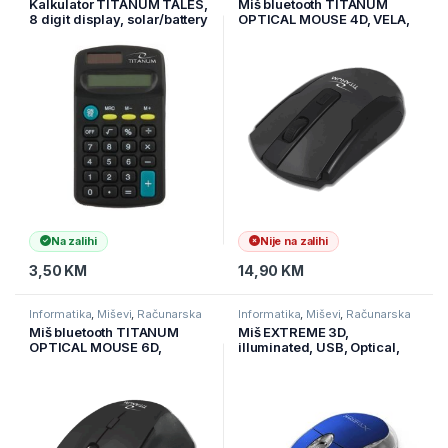
Kalkulator TITANUM TALES,
Miš bluetooth TITANUM
i materijal
8 digit display, solar/battery
OPTICAL MOUSE 4D, VELA,
power, TCL101
TM123K
Na zalihi
Nije na zalihi
3,50
KM
14,90
KM
Informatika
,
Miševi
,
Računarska
Informatika
,
Miševi
,
Računarska
periferija
periferija
Miš bluetooth TITANUM
Miš EXTREME 3D,
OPTICAL MOUSE 6D,
illuminated, USB, Optical,
FORNAX BLACK, TM122K
1000dpi, blue, XM102B