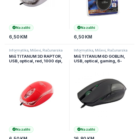
Na zalihi
Na zalihi
6,50
KM
6,50
KM
Informatika
,
Miševi
,
Računarska
Informatika
,
Miševi
,
Računarska
periferija
periferija
Miš TITANUM 3D RAPTOR,
Miš TITANUM 6D GOBLIN,
USB, optical, red, 1000 dpi,
USB, optical, gaming, 6-
red, TM102R
button, full ergonomic,
black, 2000 dpi, TM106
Na zalihi
Na zalihi
6,50
KM
16,80
KM