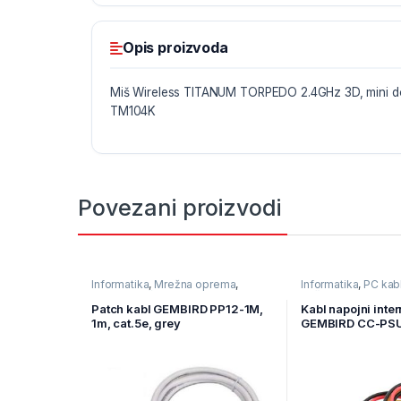
Opis proizvoda
Miš Wireless TITANUM TORPEDO 2.4GHz 3D, mini do
TM104K
Povezani proizvodi
Informatika
,
Mrežna oprema
,
Informatika
,
PC kabl
Ostala mrežna oprema
Računarske Kompo
Patch kabl GEMBIRD PP12-1M,
Kabl napojni inter
1m, cat.5e, grey
GEMBIRD CC-PSU-
1x female to 2x m