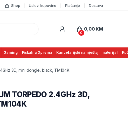
Shop
Uslovi kupovine
Plaćanje
Dostava
0,00
KM
0
Gaming
Fiskalna Oprema
Kancelarijski namještaj i materijal
Kuć
GHz 3D, mini dongle, black, TM104K
NUM TORPEDO 2.4GHz 3D,
, TM104K