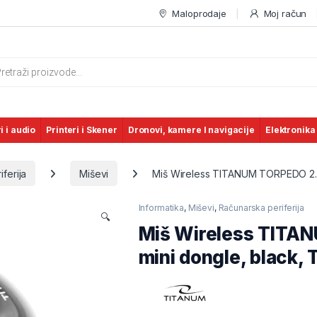
Maloprodaje
Moj račun
s search
i i audio
Printeri i Skener
Dronovi, kamere I navigacije
Elektronika
ferija
Miševi
Miš Wireless TITANUM TORPEDO 2.4
Informatika
,
Miševi
,
Računarska periferija
🔍
Miš Wireless TITA
mini dongle, black