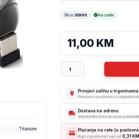
Šifra:
35995
Na zalihi
11,00
KM
Miš Wireless TITANUM TORPEDO 2.4G
Provjeri zalihu u trgovinama 
Preuzmi u poslovnici s raspoloživ
Dostava na adresu
Standardna brza dostava predviđen
Titanum
Plaćanje na rate (u poslovn
0,31 KM 
Kupi u poslovnici već od