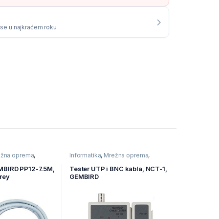
i se u najkraćem roku
žna oprema
,
Informatika
,
Mrežna oprema
,
oprema
Mrežni alat
MBIRD PP12-7.5M,
Tester UTP i BNC kabla, NCT-1,
grey
GEMBIRD