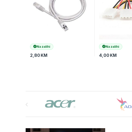
Na zalihi
Na zalihi
2,80
KM
4,00
KM
Brands Carousel