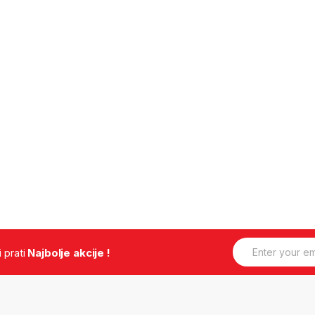
E
.i prati
Najbolje akcije !
m
a
i
l
*