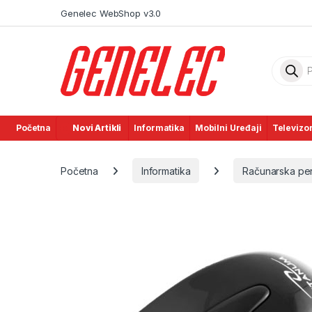
Skip to navigation
Skip to content
Genelec WebShop v3.0
Product
Početna
Novi Artikli
Informatika
Mobilni Uređaji
Televizor
Početna
Informatika
Računarska peri