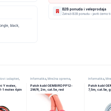
B2B ponuda i veleprodaja
Zatraži B2B ponudu – javiti ćemo t
ngle, black,
ovi i adapteri
,
Informatika
,
Mrežna oprema
,
Informatika
,
Mre
nente
Ostala mrežna oprema
Ostala mrežna 
ni Y molex,
Patch kabl GEMBIRD PP12-
Patch kabl GE
1 molex 4pin
2M/R, 2m, cat.5e, red
7,5m, cat.5e, 
ale