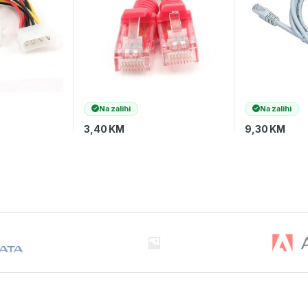
Na zalihi
Na zalihi
3,40
KM
9,30
KM