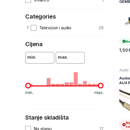
1
GEMB
458, 
plug 
Categories
plug 
audio
Televizori i audio
29
Na
Cijena
1,50
min.
max.
Audio 
Televiz
audio
Audio
i AV k
AUX 
90 st
GEMB
min.
max.
3,5mm
to 3,
stere
CCAP
1M
Stanje skladišta
Ni
zal
Na stanju
17