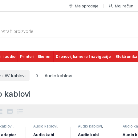
Maloprodaje
Moj račun
s search
i i audio
Printeri i Skener
Dronovi, kamere I navigacije
Elektronika
 i AV kablovi
Audio kablovi
o kablovi
kablovi
,
Audio kablovi
,
Audio kablovi
,
Audio ka
ori i
Televizori i
Televizori i
Televizor
,
TV pribor
audio
,
TV pribor
audio
,
TV pribor
audio
,
TV
 adapter
Audio kabl
Audio kabl
Audio k
ablovi
i AV kablovi
i AV kablovi
i AV kabl