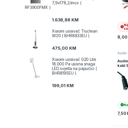
7,9x178,2/inox (
RCAx2
RF3900FMX )
RCAx
1.638,88
KM
Ni
zal
Xiaomi usisivač Truclean
W20 ( BHR8833EU )
8,0
475,00
KM
Audio 
Televiz
Xiaomi usisivač G20 Lite
audio
Audio
i AV k
18.000 Pa usisna snaga
kabl 
LED svjetla na papučici (
3.5m
BHR8195EU )
konek
GEMB
CCA-
199,01
KM
Na
7,50