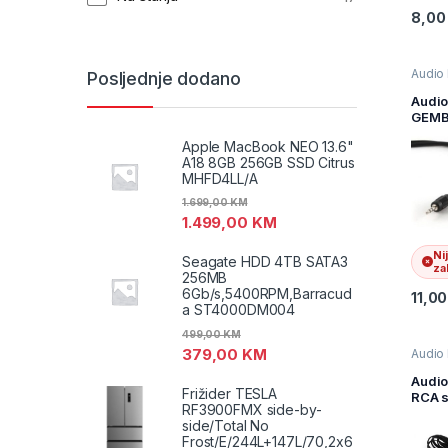
8,0
Audio 
Posljednje dodano
Televiz
audio
Audio
i AV k
GEMB
CCA-
Apple MacBook NEO 13.6"
3,5mm
A18 8GB 256GB SSD Citrus
to 2 
MHFD4LL/A
15m
1.699,00
KM
1.499,00
KM
Ni
Seagate HDD 4TB SATA3
zal
256MB
6Gb/s,5400RPM,Barracud
11,0
a ST4000DM004
499,00
KM
379,00
KM
Audio 
Televiz
audio
Audio
i AV k
Frižider TESLA
RCA s
RF3900FMX side-by-
GEMB
side/Total No
CCA-
Frost/E/244L+147L/70,2x6
15M, 