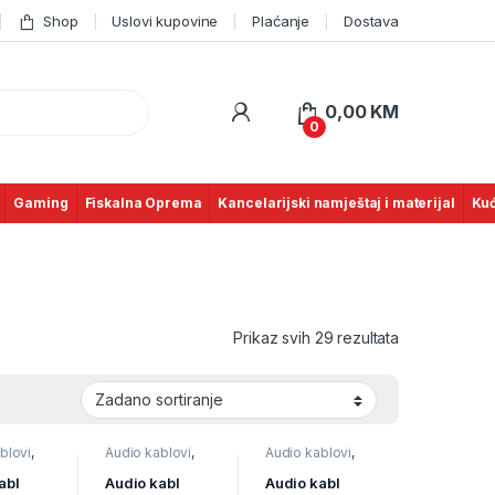
Shop
Uslovi kupovine
Plaćanje
Dostava
0,00
KM
0
Gaming
Fiskalna Oprema
Kancelarijski namještaj i materijal
Kuć
Prikaz svih 29 rezultata
blovi
,
Audio kablovi
,
Audio kablovi
,
i i
Televizori i
Televizori i
 pribor
audio
,
TV pribor
audio
,
TV pribor
abl
Audio kabl
Audio kabl
ovi
i AV kablovi
i AV kablovi