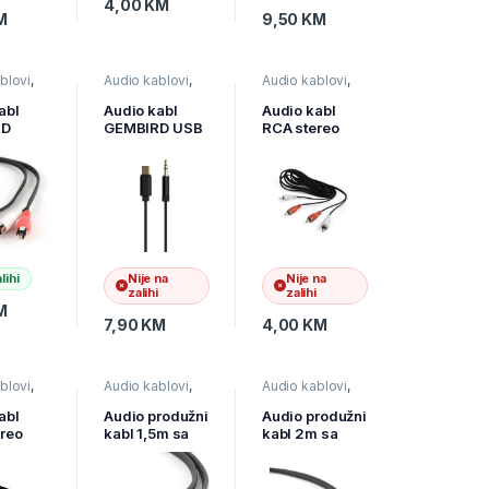
4,00
KM
M
9,50
KM
blovi
,
Audio kablovi
,
Audio kablovi
,
i i
Televizori i
Televizori i
 pribor
audio
,
TV pribor
audio
,
TV pribor
abl
Audio kabl
Audio kabl
ovi
i AV kablovi
i AV kablovi
RD
GEMBIRD USB
RCA stereo
8,
type-C to
GEMBIRD
stereo
stereo 3.5 mm
CCA-2R2R-10,
ono,
AUX cable, 1.5
3m, RCAx2 to
m, black, CCA-
RCAx2
CM3.5M-1.5M
lihi
Nije na
Nije na
zalihi
zalihi
M
7,90
KM
4,00
KM
blovi
,
Audio kablovi
,
Audio kablovi
,
i i
Televizori i
Televizori i
 pribor
audio
,
TV pribor
audio
,
TV pribor
abl
Audio produžni
Audio produžni
ovi
i AV kablovi
i AV kablovi
reo
kabl 1,5m sa
kabl 2m sa
RD
3.5mm kon.,
3.5mm
R2R-
GEMBIRD
konektor,
,5m,
CCA-423
GEMBIRD