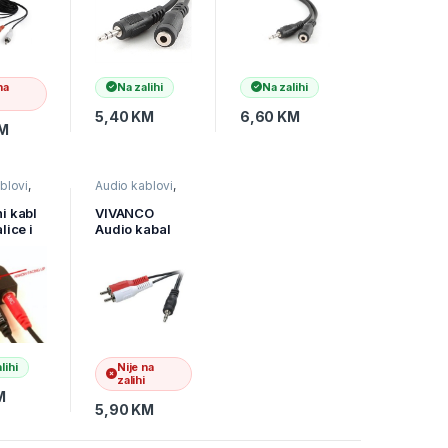
to
CCA-423-2M
na
Na zalihi
Na zalihi
5,40
KM
6,60
KM
M
blovi
,
Audio kablovi
,
i i
Televizori i
 pribor
audio
,
TV pribor
i kabl
VIVANCO
ovi
i AV kablovi
lice i
Audio kabal
3,5mm to
D, 1m,
2xRCA 5m
-1
19720
lihi
Nije na
zalihi
M
5,90
KM