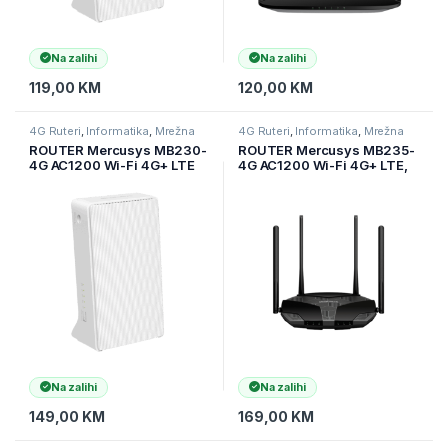
Na zalihi
Na zalihi
119,00
KM
120,00
KM
4G Ruteri
,
Informatika
,
Mrežna
4G Ruteri
,
Informatika
,
Mrežna
oprema
oprema
ROUTER Mercusys MB230-
ROUTER Mercusys MB235-
4G AC1200 Wi-Fi 4G+ LTE
4G AC1200 Wi-Fi 4G+ LTE,
Router, Build-In 300Mbps
Build-In 300Mbps 4G LTE
4G LTE Modem, 2.4 GHz, 5
Modem, 300 Mbps at 2.4
GHz, 4G+ Cat6 300/50
GHz, 867 Mbps at 5 GHz,
Mbps, Internal Anten.
4G+ Cat6 300/50 Mbps, 2x
Na zalihi
Na zalihi
149,00
KM
169,00
KM