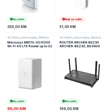
Na zalihi
Nije na zalihi
255,00
KM
51,00
KM
4G Ruteri
,
Informatika
,
Mrežna
4G Ruteri
,
Informatika
,
Mrežna
oprema
oprema
Mercusys MB110-4G N300
ROUTER ARCHER BE230
Wi-Fi 4G LTE Router up to 32
ARCHER-BE230, BE3600
Wi-Fi devices, Fast WiFi
Dual-Band Wi-Fi 7 Router,
speeds up to 300 Mbps to
4K/8K streaming
share your network
Na zalihi
Na zalihi
99,00
KM
199,00
KM