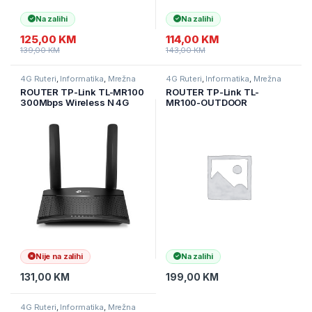
Na zalihi
Na zalihi
125,00
KM
114,00
KM
139,00
KM
143,00
KM
4G Ruteri
,
Informatika
,
Mrežna
4G Ruteri
,
Informatika
,
Mrežna
oprema
oprema
ROUTER TP-Link TL-MR100
ROUTER TP-Link TL-
300Mbps Wireless N 4G
MR100-OUTDOOR
LTE Router,build-in 4G LTE
300Mbps Wireless N 4G
modem
LTE Outdoor Router
D:150Mbps,U:50Mbps,300
Mbps on 2.4 GHz, 1×10/100
LAN/WAN+ 1×10/100 LAN,
Nije na zalihi
Na zalihi
131,00
KM
199,00
KM
4G Ruteri
,
Informatika
,
Mrežna