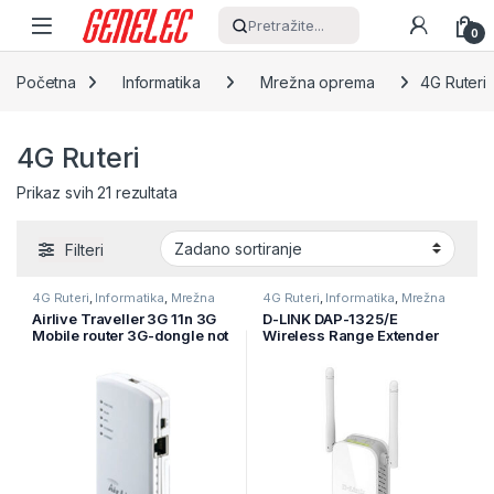
Skip to navigation
Skip to content
Pretražite...
0
Početna
Informatika
Mrežna oprema
4G Ruteri
4G Ruteri
Prikaz svih 21 rezultata
Filteri
4G Ruteri
,
Informatika
,
Mrežna
4G Ruteri
,
Informatika
,
Mrežna
oprema
oprema
Airlive Traveller 3G 11n 3G
D-LINK DAP-1325/E
Mobile router 3G-dongle not
Wireless Range Extender
included
N300, bežična brzina do
300Mbps (2.4G)