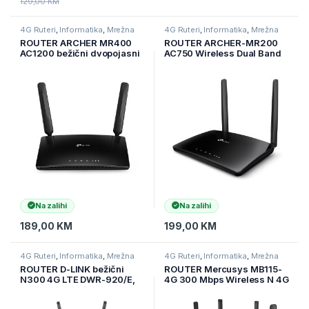
129,00
KM
4G Ruteri
,
Informatika
,
Mrežna
4G Ruteri
,
Informatika
,
Mrežna
oprema
oprema
ROUTER ARCHER MR400
ROUTER ARCHER-MR200
AC1200 bežični dvopojasni
AC750 Wireless Dual Band
4G LTE ruter, ugrađeni 4G
4G LTE Router
LTE modem, podržava LTE-
FDD/LTE-TDD/DC-
HSPA+/HSPA+/HSPA/UMTS
, sa 3×10/100Mbps
Na zalihi
Na zalihi
189,00
KM
199,00
KM
4G Ruteri
,
Informatika
,
Mrežna
4G Ruteri
,
Informatika
,
Mrežna
oprema
oprema
ROUTER D-LINK bežični
ROUTER Mercusys MB115-
N300 4G LTE DWR-920/E,
4G 300 Mbps Wireless N 4G
integrisan SIM card slot, 2x
LTE, 300 Mbps at 2.4 GHz,
externe odvojive 3G/4G
4G Cat4 150/50 Mbps, 4x