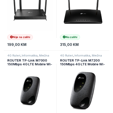
ARCHER-MR500
Nije na zalihi
Na zalihi
199,00
KM
315,00
KM
4G Ruteri
,
Informatika
,
Mrežna
4G Ruteri
,
Informatika
,
Mrežna
oprema
oprema
ROUTER TP-Link M7000
ROUTER TP-Link M7200
150Mbps 4G LTE Mobile Wi-
150Mbps 4G LTE Mobile Wi-
Fi, 300 Mbps at 2.4 GHz, 4G
Fi, Qualcomm, LTE-
Cat4 150/50 Mbps, LTE-
FDD/LTE-TDD/DC-
FDD/LTE-
HSPA+/HSPA/UMTS, N300
TDD/HSPA+/UMTS, tpMiFi
Wi-Fi, interni 4G modem,
App, 2000 mAH Rechargea
2000mAh punjiva baterija