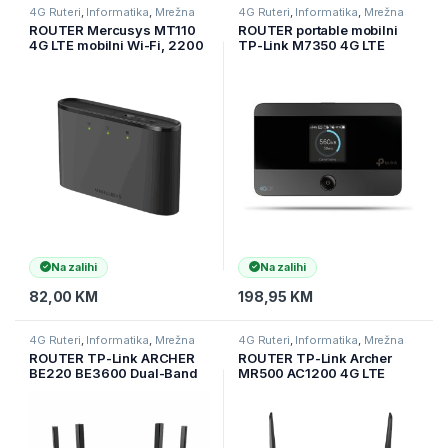
4G Ruteri
,
Informatika
,
Mrežna
4G Ruteri
,
Informatika
,
Mrežna
oprema
oprema
ROUTER Mercusys MT110
ROUTER portable mobilni
4G LTE mobilni Wi-Fi, 2200
TP-Link M7350 4G LTE
mAh baterija, 4G LTE brzine
Advanced mobile,WiFi
do 150 Mbps, 150 Mbps WiFi
2,4 GHz, SIM kartica Plug
and Play
Na zalihi
Na zalihi
82,00
KM
198,95
KM
4G Ruteri
,
Informatika
,
Mrežna
4G Ruteri
,
Informatika
,
Mrežna
oprema
oprema
ROUTER TP-Link ARCHER
ROUTER TP-Link Archer
BE220 BE3600 Dual-Band
MR500 AC1200 4G LTE
Wi-Fi 7
napredni Cat6 gigabitni
ruter, ugrađeni 300Mbps
4G+ LTE, 867 Mbps na 5
GHz + 300 Mbps na 2,4,