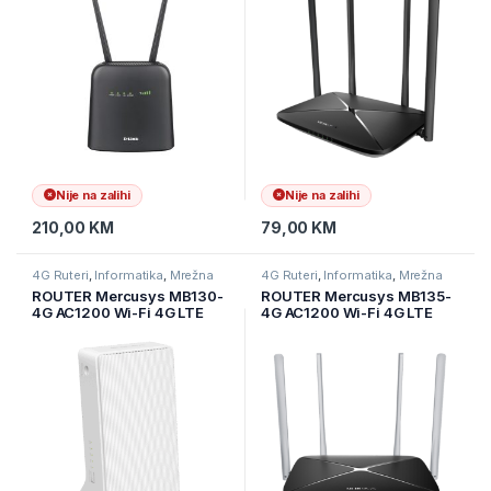
antene, 1x GB LAN port, 1x GB
Fixed External Antennas, 3x
WAN, 802.11n, WEP (64/1
10/100 Mbps LAN Ports, 1
Nije na zalihi
Nije na zalihi
210,00
KM
79,00
KM
4G Ruteri
,
Informatika
,
Mrežna
4G Ruteri
,
Informatika
,
Mrežna
oprema
oprema
ROUTER Mercusys MB130-
ROUTER Mercusys MB135-
4G AC1200 Wi-Fi 4G LTE
4G AC1200 Wi-Fi 4G LTE
Router, Build-In 150Mbps 4G
Router, Build-In 150Mbps 4G
LTE Modem, 2.4 GHz, 5
LTE Modem, 300 Mbps at
GHz, 4G Cat4 150/50 Mbps
2.4 GHz, 867 Mbps at 5
GHz, 4G Cat4 150/50 Mbps