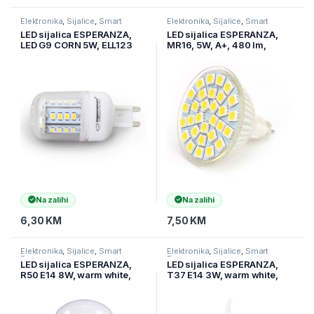
Elektronika
,
Sijalice
,
Smart
Elektronika
,
Sijalice
,
Smart
Program
Program
LED sijalica ESPERANZA,
LED sijalica ESPERANZA,
LED G9 CORN 5W, ELL123
MR16, 5W, A+, 480 lm,
ELL107
Na zalihi
Na zalihi
6,30
KM
7,50
KM
Elektronika
,
Sijalice
,
Smart
Elektronika
,
Sijalice
,
Smart
Program
Program
LED sijalica ESPERANZA,
LED sijalica ESPERANZA,
R50 E14 8W, warm white,
T37 E14 3W, warm white,
A+, 720 lm, ELL162
A+, 580 lm, ELL148