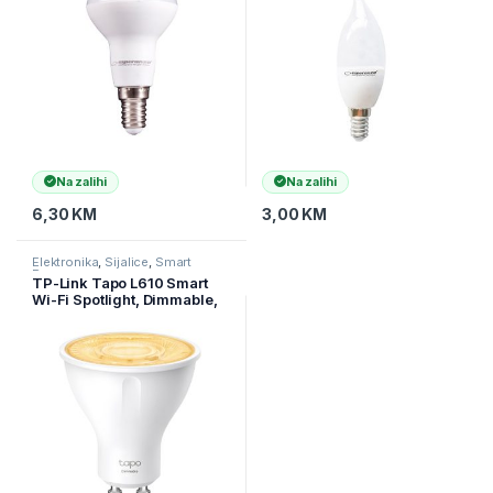
Na zalihi
Na zalihi
6,30
KM
3,00
KM
Elektronika
,
Sijalice
,
Smart
Program
TP-Link Tapo L610 Smart
Wi-Fi Spotlight, Dimmable,
2.4 GHz, GU10 Base, 220–
240 V, 50/60 Hz, 350 lm,
2.9 W, 2,700 K, Beam Angle
40° , 3 kWh / 1000h, li