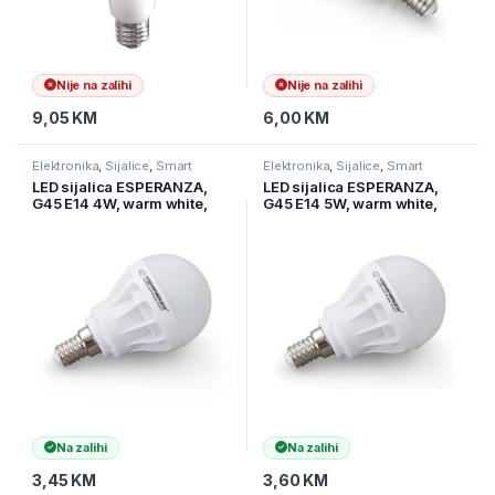
Nije na zalihi
Nije na zalihi
9,05
KM
6,00
KM
Elektronika
,
Sijalice
,
Smart
Elektronika
,
Sijalice
,
Smart
Program
Program
LED sijalica ESPERANZA,
LED sijalica ESPERANZA,
G45 E14 4W, warm white,
G45 E14 5W, warm white,
ELL114
A+, 480 lm, ELL115
Na zalihi
Na zalihi
3,45
KM
3,60
KM