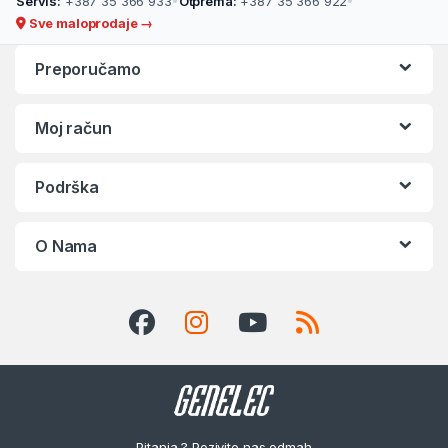
Servis:
+387 35 366 933
•
Otprema:
+387 35 366 922
•
Sve maloprodaje →
Preporučamo
Moj račun
Podrška
O Nama
Pitanja ? Pozivite nas odmah