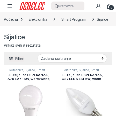
Skip to navigation
Skip to content
Pretražite...
0
Početna
Elektronika
Smart Program
Sijalice
Sijalice
Prikaz svih 9 rezultata
Filteri
Elektronika
,
Sijalice
,
Smart
Elektronika
,
Sijalice
,
Smart
Program
Program
LED sijalica ESPERANZA,
LED sijalica ESPERANZA,
A70 E27 16W, warm white,
C37 LENS E14 5W, warm
A+, 1340 lm, ELL160
white, A+, 430 lm, ELL121