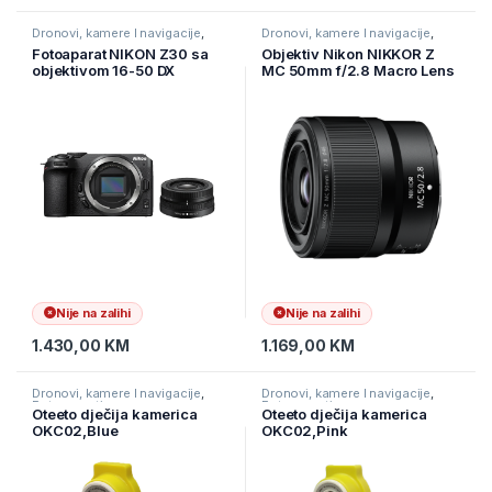
Dronovi, kamere I navigacije
,
Dronovi, kamere I navigacije
,
Fotoaparati
Fotoaparati
Fotoaparat NIKON Z30 sa
Objektiv Nikon NIKKOR Z
objektivom 16-50 DX
MC 50mm f/2.8 Macro Lens
Nije na zalihi
Nije na zalihi
1.430,00
KM
1.169,00
KM
Dronovi, kamere I navigacije
,
Dronovi, kamere I navigacije
,
Fotoaparati
Fotoaparati
Oteeto dječija kamerica
Oteeto dječija kamerica
OKC02,Blue
OKC02,Pink