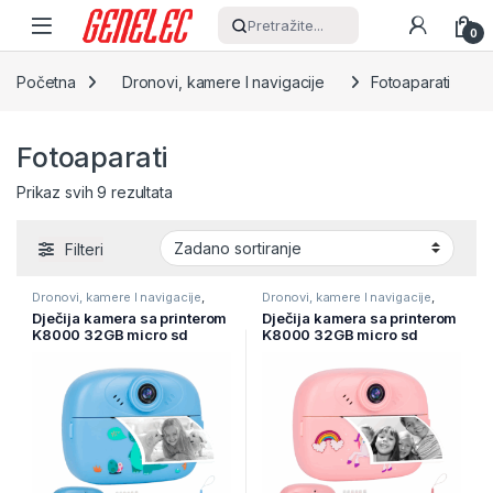
Skip to navigation
Skip to content
Pretražite...
0
Početna
Dronovi, kamere I navigacije
Fotoaparati
Fotoaparati
Prikaz svih 9 rezultata
Filteri
Dronovi, kamere I navigacije
,
Dronovi, kamere I navigacije
,
Fotoaparati
Fotoaparati
Dječija kamera sa printerom
Dječija kamera sa printerom
K8000 32GB micro sd
K8000 32GB micro sd
kartica, blue
kartica, pink