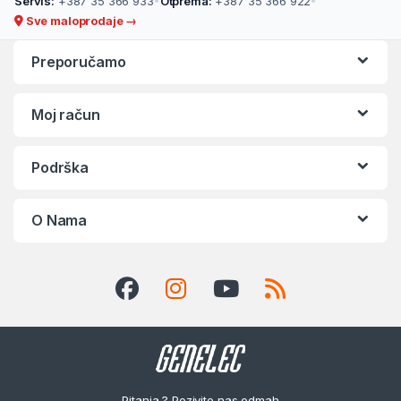
Servis:
+387 35 366 933
•
Otprema:
+387 35 366 922
•
Sve maloprodaje →
Preporučamo
Moj račun
Podrška
O Nama
Pitanja ? Pozivite nas odmah