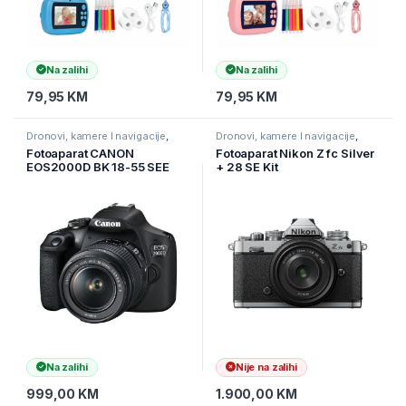
Na zalihi
Na zalihi
79,95
KM
79,95
KM
Dronovi, kamere I navigacije
,
Dronovi, kamere I navigacije
,
Fotoaparati
Fotoaparati
Fotoaparat CANON
Fotoaparat Nikon Z fc Silver
EOS2000D BK 18-55 SEE
+ 28 SE Kit
Na zalihi
Nije na zalihi
999,00
KM
1.900,00
KM