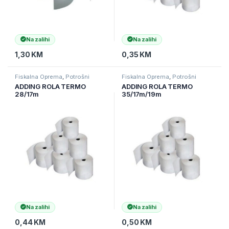
Na zalihi
Na zalihi
1,30
KM
0,35
KM
Fiskalna Oprema
,
Potrošni
Fiskalna Oprema
,
Potrošni
materijal za fiskalne kase
materijal za fiskalne kase
ADDING ROLA TERMO
ADDING ROLA TERMO
28/17m
35/17m/19m
Na zalihi
Na zalihi
0,44
KM
0,50
KM