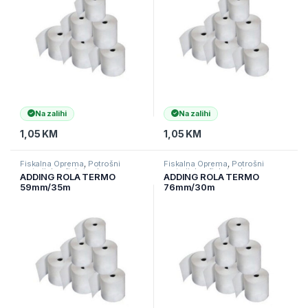
Na zalihi
Na zalihi
1,05
KM
1,05
KM
Fiskalna Oprema
,
Potrošni
Fiskalna Oprema
,
Potrošni
materijal za fiskalne kase
materijal za fiskalne kase
ADDING ROLA TERMO
ADDING ROLA TERMO
59mm/35m
76mm/30m