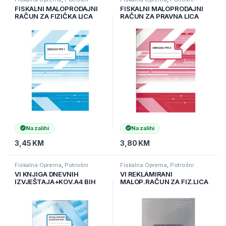
materijal za fiskalne kase
materijal za fiskalne kase
FISKALNI MALOPRODAJNI
FISKALNI MALOPRODAJNI
RAČUN ZA FIZIČKA LICA
RAČUN ZA PRAVNA LICA
A5PFR1 BIH
A5PFR2 BIH
Na zalihi
Na zalihi
3,45
KM
3,80
KM
Fiskalna Oprema
,
Potrošni
Fiskalna Oprema
,
Potrošni
materijal za fiskalne kase
materijal za fiskalne kase
VI KNJIGA DNEVNIH
VI REKLAMIRANI
IZVJEŠTAJA+KOV.A4 BIH
MALOP.RAČUN ZA FIZ.LICA
A5 PRR1 BIH