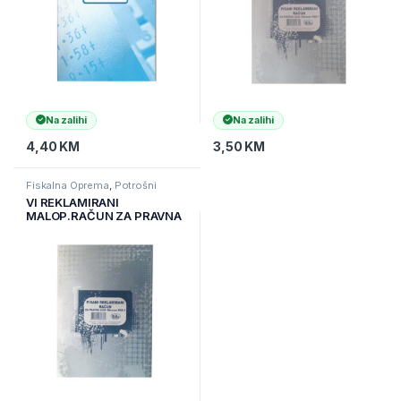
Na zalihi
Na zalihi
4,40
KM
3,50
KM
Fiskalna Oprema
,
Potrošni
materijal za fiskalne kase
VI REKLAMIRANI
MALOP.RAČUN ZA PRAVNA
LICA A5 PRR2 BIH