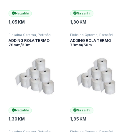
Na zalihi
Na zalihi
1,05
KM
1,30
KM
Fiskalna Oprema
,
Potrošni
Fiskalna Oprema
,
Potrošni
materijal za fiskalne kase
materijal za fiskalne kase
ADDING ROLA TERMO
ADDING ROLA TERMO
79mm/30m
79mm/50m
Na zalihi
Na zalihi
1,30
KM
1,95
KM
Fiskalna Oprema
,
Potrošni
Fiskalna Oprema
,
Potrošni