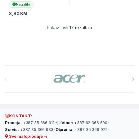
Na zalihi
3,80
KM
Prikaz svih 17 rezultata
Brands Carousel
KONTAKT:
Prodaja:
+387 35 366 911
•
Viber:
+387 62 366 600
•
Servis:
+387 35 366 933
•
Otprema:
+387 35 366 922
•
Sve maloprodaje →