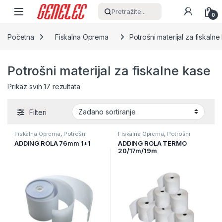
Skip to navigation
Skip to content
Pretražite...
0
Početna
Fiskalna Oprema
Potrošni materijal za fiskalne
Potrošni materijal za fiskalne kase
Prikaz svih 17 rezultata
Filteri
Fiskalna Oprema
,
Potrošni
Fiskalna Oprema
,
Potrošni
materijal za fiskalne kase
materijal za fiskalne kase
ADDING ROLA 76mm 1+1
ADDING ROLA TERMO
20/17m/19m