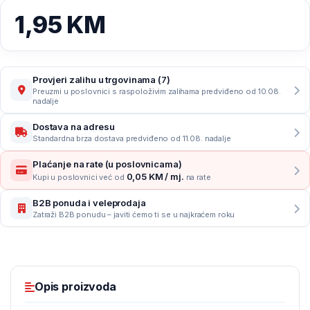
1,95
KM
Provjeri zalihu u trgovinama (7)
Preuzmi u poslovnici s raspoloživim zalihama predviđeno od 10.08.
nadalje
Dostava na adresu
Standardna brza dostava predviđeno od 11.08. nadalje
Plaćanje na rate (u poslovnicama)
0,05 KM / mj.
Kupi u poslovnici već od
na rate
B2B ponuda i veleprodaja
Zatraži B2B ponudu – javiti ćemo ti se u najkraćem roku
Opis proizvoda