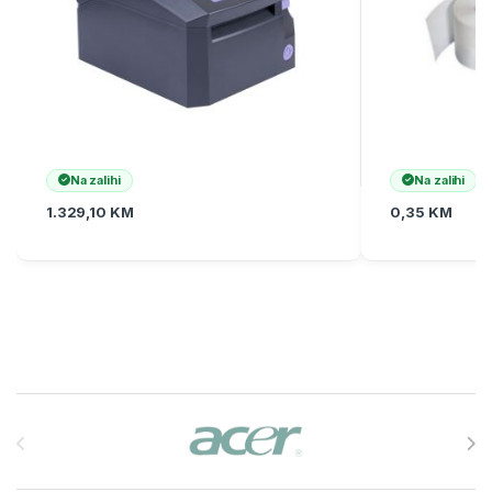
Na zalihi
Na zalihi
1.329,10
KM
0,35
KM
Brands Carousel