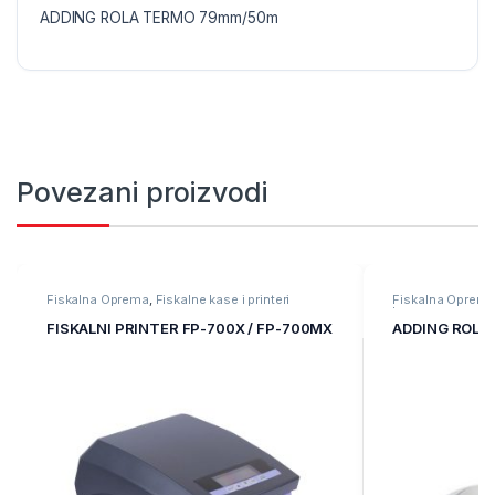
ADDING ROLA TERMO 79mm/50m
Povezani proizvodi
Fiskalna Oprema
,
Fiskalne kase i printeri
Fiskalna Oprem
kase
FISKALNI PRINTER FP-700X / FP-700MX
ADDING ROLA