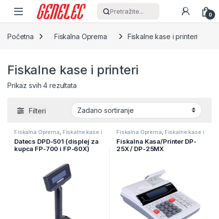
Skip to navigation
Skip to content
Pretražite...
0
Početna
Fiskalna Oprema
Fiskalne kase i printeri
Fiskalne kase i printeri
Prikaz svih 4 rezultata
Filteri
Fiskalna Oprema
,
Fiskalne kase i
Fiskalna Oprema
,
Fiskalne kase i
printeri
printeri
Datecs DPD-501 (displej za
Fiskalna Kasa/Printer DP-
kupca FP-700 i FP-60X)
25X / DP-25MX