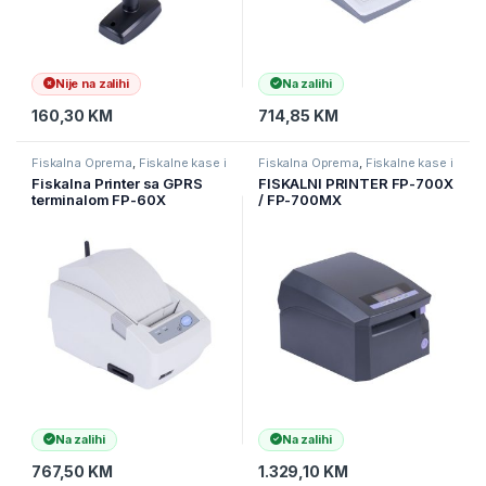
Nije na zalihi
Na zalihi
160,30
KM
714,85
KM
Fiskalna Oprema
,
Fiskalne kase i
Fiskalna Oprema
,
Fiskalne kase i
printeri
printeri
Fiskalna Printer sa GPRS
FISKALNI PRINTER FP-700X
terminalom FP-60X
/ FP-700MX
Na zalihi
Na zalihi
767,50
KM
1.329,10
KM