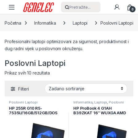
Skip to navigation
Skip to content
Pretražite...
0
Početna
Informatika
Laptopi
Poslovni Laptopi
Profesionalni laptopi optimizovani za sigurnost, produktivnost i
dug radni vijek u poslovnom okruženju.
Poslovni Laptopi
Prikaz svih 10 rezultata
Filteri
Poslovni Laptopi
Informatika
,
Laptopi
,
Poslovni
Laptopi
HP 255R G10 R5-
HP ProBook 4 G1AH
7535U/16GB/512GB/DOS
B39ZKAT 16″ WUXGA AMD
(CV4Q0AT)
Ryzen 5 5 220/16GB
DDR5/512 GB
SSD/1Y/srebrena