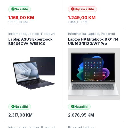
Na zalihi
Nije na zalihi
1.169,00
KM
1.249,00
KM
1.399,00
KM
1.399,00
KM
Informatika
,
Laptopi
,
Poslovni
Informatika
,
Laptopi
,
Poslovni
Laptopi
Laptopi
Laptop ASUS Expertbook
Laptop HP Elitebook 8 G1i 14
B5404CVA-WB51C0
U5/16G/512G/W11Pro
14″TOUCH/U5/8G/s512/BL
(C15A8ET)
K/3Y
Na zalihi
Na zalihi
2.317,08
KM
2.676,95
KM
Informatika
,
Laptopi
,
Poslovni
Poslovni Laptopi