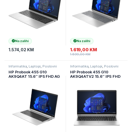
Na zalihi
Na zalihi
1.619,00
KM
1.574,02
KM
1.899,00
KM
Informatika
,
Laptopi
,
Poslovni
Informatika
,
Laptopi
,
Poslovni
Laptopi
Laptopi
HP Probook 455 G10
HP Probook 455 G10
AK9Q4AT 15.6″ IPS FHD AG
AK9Q4ATV2 15.6″ IPS FHD
AMD Ryzen 5 7530U
AG AMD Ryzen 5 7530U
8GB/512GB SSD/2Y/Pike
16GB/512GB SSD/2Y/Pike
silver
silver