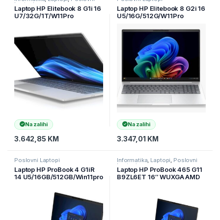
Laptopi
Laptop HP Elitebook 8 G1i 16
Laptop HP Elitebook 8 G2i 16
U7/32G/1T/W11Pro
U5/16G/512G/W11Pro
(AD3T0ET)
(C5GM3AV)
Na zalihi
Na zalihi
3.642,85
KM
3.347,01
KM
Poslovni Laptopi
Informatika
,
Laptopi
,
Poslovni
Laptopi
Laptop HP ProBook 4 G1iR
Laptop HP ProBook 465 G11
14 U5/16GB/512GB/Win11pro
B9ZL6ET 16″ WUXGA AMD
(B9YK2ET)
Ryzen 5 7535U/16GB DDR
5/512GB SSD/1Y/Srebrena