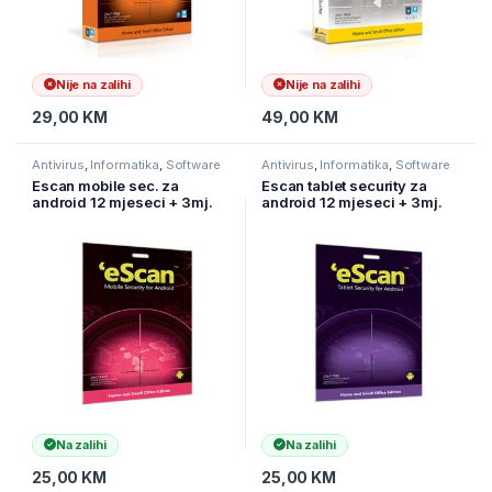
Nije na zalihi
Nije na zalihi
29,00
KM
49,00
KM
Antivirus
,
Informatika
,
Software
Antivirus
,
Informatika
,
Software
Escan mobile sec. za
Escan tablet security za
android 12 mjeseci + 3mj.
android 12 mjeseci + 3mj.
GRATIS
GRATIS
Na zalihi
Na zalihi
25,00
KM
25,00
KM