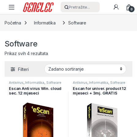
Skip to navigation
Skip to content
Pretražite...
0
Početna
Informatika
Software
Software
Prikaz svih 4 rezultata
Filteri
Antivirus
,
Informatika
,
Software
Antivirus
,
Informatika
,
Software
Escan Anti virus Win. cloud
Escan for univer. product 12
sec. 12 mjeseci
mjeseci + 3mj. GRATIS