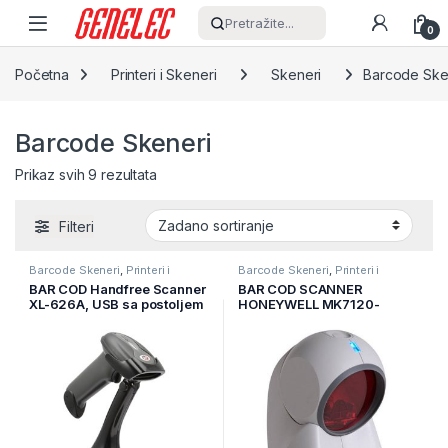
Skip to navigation
Skip to content
Pretražite...
0
Početna
Printeri i Skeneri
Skeneri
Barcode Ske
Barcode Skeneri
Prikaz svih 9 rezultata
Filteri
Barcode Skeneri
,
Printeri i
Barcode Skeneri
,
Printeri i
Skeneri
,
Skeneri
Skeneri
,
Skeneri
BAR COD Handfree Scanner
BAR COD SCANNER
XL-626A, USB sa postoljem
HONEYWELL MK7120-
31A38 USB ORBIT,black