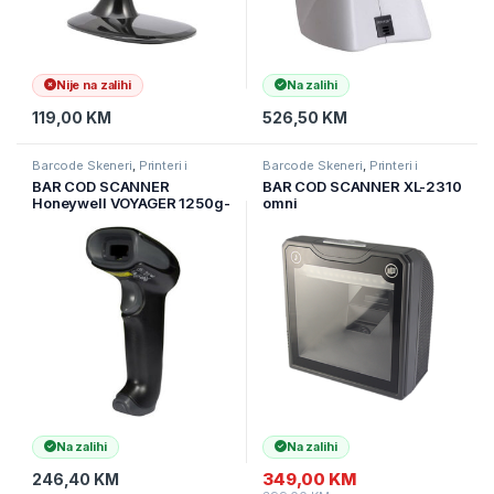
Nije na zalihi
Na zalihi
119,00
KM
526,50
KM
Barcode Skeneri
,
Printeri i
Barcode Skeneri
,
Printeri i
Skeneri
,
Skeneri
Skeneri
,
Skeneri
BAR COD SCANNER
BAR COD SCANNER XL-2310
Honeywell VOYAGER 1250g-
omni
2USB-1, USB sa
postoljem,BLACK
Na zalihi
Na zalihi
349,00
KM
246,40
KM