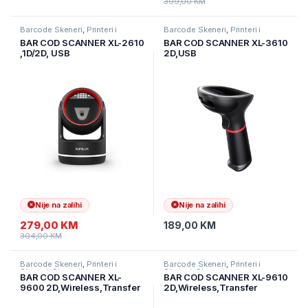
399,00
KM
Barcode Skeneri
,
Printeri i
Barcode Skeneri
,
Printeri i
Skeneri
,
Skeneri
Skeneri
,
Skeneri
BAR COD SCANNER XL-2610
BAR COD SCANNER XL-3610
,1D/2D, USB
2D,USB
Nije na zalihi
Nije na zalihi
279,00
KM
189,00
KM
304,00
KM
Barcode Skeneri
,
Printeri i
Barcode Skeneri
,
Printeri i
Skeneri
,
Skeneri
Skeneri
,
Skeneri
BAR COD SCANNER XL-
BAR COD SCANNER XL-9610
9600 2D,Wireless,Transfer
2D,Wireless,Transfer
distance 2.4G: 100M &
distance 2.4G: 150M &