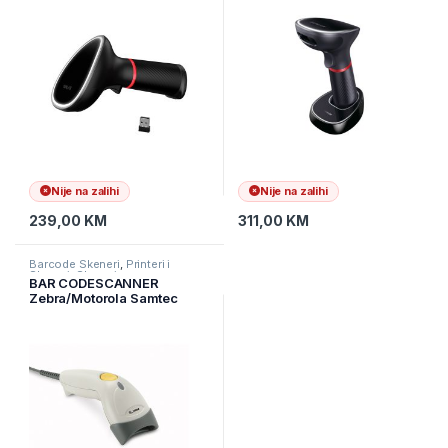
Bluetooth:10M
Bluetooth:10M
Nije na zalihi
Nije na zalihi
239,00
KM
311,00
KM
Barcode Skeneri
,
Printeri i
Skeneri
,
Skeneri
BAR CODESCANNER
Zebra/Motorola Samtec
LS1203 USB