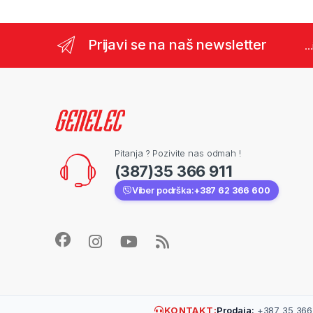
Prijavi se na naš newsletter
..
Pitanja ? Pozivite nas odmah !
(387)35 366 911
Viber podrška:
+387 62 366 600
KONTAKT:
Prodaja:
+387 35 366 