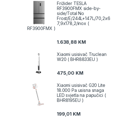
Frižider TESLA
RF3900FMX side-by-
side/Total No
Frost/E/244L+147L/70,2x6
7,9x178,2/inox (
RF3900FMX )
1.638,88
KM
Xiaomi usisivač Truclean
W20 ( BHR8833EU )
475,00
KM
Xiaomi usisivač G20 Lite
18.000 Pa usisna snaga
LED svjetla na papučici (
BHR8195EU )
199,01
KM