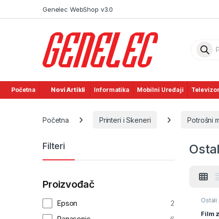
Skip to navigation
Skip to content
Genelec WebShop v3.0
Product
Početna
Novi Artikli
Informatika
Mobilni Uređaji
Televizor
Početna
Printeri i Skeneri
Potrošni m
Filteri
Ostal
Proizvođač
Ostali
Epson
2
materi
ispis
,
Film 
Panasonic
materi