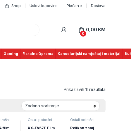
Shop
Uslovi kupovine
Plaćanje
Dostava
0,00
KM
0
Gaming
Fiskalna Oprema
Kancelarijski namještaj i materijal
Kuć
Prikaz svih 11 rezultata
trošni
Ostali potrošni
Ostali potrošni
 za
materijal za
materijal za
trošni
ispis
,
Potrošni
ispis
,
Potrošni
 film
KX-FA57E Film
Pelikan zamj.
 za
materijal za
materijal za