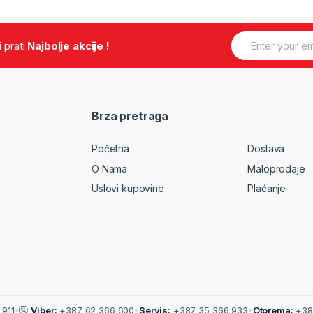
E
.i prati
Najbolje akcije !
m
a
i
l
*
Brza pretraga
Početna
Dostava
O Nama
Maloprodaje
Uslovi kupovine
Plaćanje
911
•
Viber:
+387 62 366 600
•
Servis:
+387 35 366 933
•
Otprema:
+38