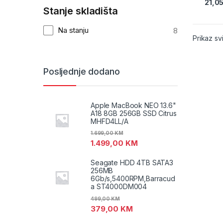
21,0
Stanje skladišta
Na stanju
8
Prikaz svi
Posljednje dodano
Apple MacBook NEO 13.6"
A18 8GB 256GB SSD Citrus
MHFD4LL/A
1.699,00
KM
1.499,00
KM
Seagate HDD 4TB SATA3
256MB
6Gb/s,5400RPM,Barracud
a ST4000DM004
499,00
KM
379,00
KM