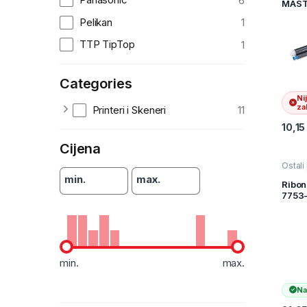
6
MAST
printer
KX-F
Skene
Pelikan
1
telefa
Pana
TTP TipTop
1
Categories
Ni
zal
Printeri i Skeneri
11
10,1
Cijena
Ostali
materi
min.
max.
ispis
,
Ribo
materi
7753
printer
S0150
Skene
300 
/4X0
(A4)
min.
max.
Na