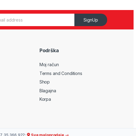
SignUp
Podrška
Moj račun
Terms and Conditions
Shop
Blagajna
Korpa
7 35 366 922
•
Sve maloprodaje →