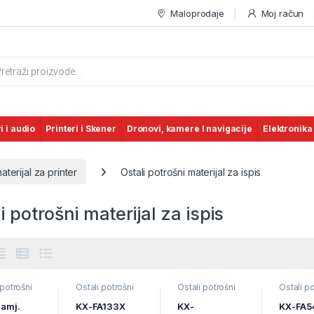
Maloprodaje
Moj račun
s search
i i audio
Printeri i Skener
Dronovi, kamere I navigacije
Elektronika
aterijal za printer
Ostali potrošni materijal za ispis
i potrošni materijal za ispis
 potrošni
Ostali potrošni
Ostali potrošni
Ostali po
jal za
materijal za
materijal za
materijal
Potrošni
ispis
,
Potrošni
ispis
,
Potrošni
ispis
,
Po
zamj.
KX-FA133X
KX-
KX-FA54
jal za
materijal za
materijal za
materijal