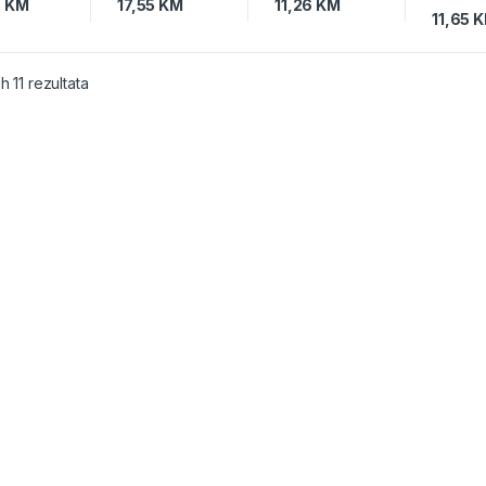
5
KM
17,55
KM
11,26
KM
11,65
K
h 11 rezultata