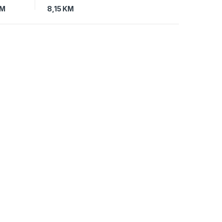
M
8,15
KM